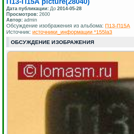
П13-П15А picture(28040)
Дата публикации:
До
2014-05-28
Просмотров:
2600
Автор:
admin
Обсуждение изображения из альбома:
П13-П15А
Источник:
источники_информации *155la3
ОБСУЖДЕНИЕ ИЗОБРАЖЕНИЯ