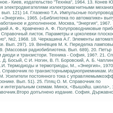
е.- Киев, издательство "Технiка", 1964. 13. Конев Ю
я электродвигателями иэлектромагнитными механизм
, вып. 121) 14. Глазенко Т.А. Импульсные полупрово
 «Энергия», 1965. («Библиотека по автоматике» выпу
работанное и дополненное. Москва, "Энергия", 1967.
кий А. Ф., Кравченко А. Ф. Полупроводниковые прибо
в. Справочный листок. Параметры и цоколевки плоск
ио", №2, 1968. 18. Черкашина А.Г. Элементы автомат
ке. Вып. 297). 19. Венёвцев М. К. Переделка лампов
9. (Массовая радиобиблиотека. Вып. 689). 20. Петър 
диоди и транзистори. Техника - София, 196?. 21. С
 Д. Босый, С И. Ногин, В. П. Боровский, А. Б. Чаплин
 А.И. Термодиоды и термотриоды, М., «Энергия», 1970.
В. Справочник по транзисторнымрадиоприемникам. Изд
 В.М. Усилители постоянного тока с управляемымкоэ
ронике. Вып. 51). 25. Пляц О. М. Справочник по
 интегральным схемам. Минск, <Вышэйш. школа>, 1
равочник.Второ допълнено издание. София, Държавн