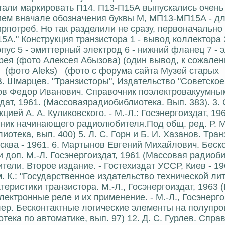
тали маркировать П14. П13-П15А выпускались очень
ием вначале обозначения буквы М, МП13-МП15А - д
потреб. Hо так разделили не сразу, первоначально
А." Конструкция транзистора 1 - вывод коллектора 2
пус 5 - эмиттерный электрод 6 - нижний фланец 7 - 
ерея (фото Алексея Абызова) (один вывод, к сожален
) (фото Aleks) (фото c форума сайта Музей старых
В. Шмарцев. "Транзисторы", Издательство "Советское
сов Федор Иванович. Справочник поэлектровакуумны
ат, 1961. (Массоваярадиобиблиотека. Вып. 383). 3.
ей А. А. Куликовского. - М.-Л.: Госэнергоиздат, 19
чник начинающего радиолюбителя.Под общ. ред. Р. 
иотека, вып. 400) 5. Л. С. Горн и Б. И. Хазанов. Тра
осква - 1961. 6. Мартынов Евгений Михайлович. Беск
и доп. М.-Л. Госэнергоиздат, 1961 (Массовая радиоб
ители. Второе издание. - Гостехиздат УССР, Киев - 19
. К.: "Государственное издательство технической ли
теристики транзистора. М.-Л., Госэнергоиздат, 1963 
лектронные реле и их применение. - М.-Л., Госэнерго
ллер. Бесконтактные логические элементы на полупро
тека по автоматике, вып. 97) 12. Д. С. Гурлев. Спра