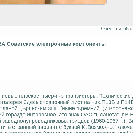
Оценка изобр
5А Советские электронные компоненты
иевые плоскостныеp-n-p транзисторы. Технические
огалерея Здесь справочный лист на них.П13Б и П14Б
тланой" ,Брянским ЗПП (ныне "Кремний" )и Воронеж
й гораздо интереснее -это знак ОАО "Планета" (г.В.
 заводполупроводниковых триодов (1960-1967гг.). В
етить странный вариант с буквой К .Возможно, "ключ