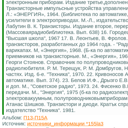
электронным приборам. Издание третье,дополненно
Транзисторные импульсные устройства управлени
Л.: «ЭНЕРГИЯ», 1964. (Библиотека по автоматике
усилители в электроприводах. М.-Л., издательство
Лабутин В. К. Транзисторы. Издание второе, пере
(Массоваярадиобиблиотека. Вып. 638) 16. Городец
"Высшая школа", 1967 17. В. Леонтьев, В. Фроло
транзисторов, разработанных до 1964 года. - "Рад
варикапах. М, «Энергия», 1968. (Б-ка по автомати
приемников на транзисторные. М., «Энергия», 196
Георги Стоянов. Справочник по полупроводникови 
радиолюбителя. Р. М. Терещук, Р. М. Домбругов, Н.
частях. Изд. 6-е. "Техника", 1970. 22. Кривоносов
автоматике. Вып. 374). 23. Белов И.Ф., Дрызго Е.
и доп. М., "Советское радио", 1973. 24. Фисенко
передачи. М., "Энергия", 1975 (б-ка по радиоэлект
электровакуумным, полупроводниковымприборам и
Атанас Шишков. Транзистори и диоди. Кратък сп
издателство "Техника". 1981.
Альбом:
П13-П15А
Источник:
источники_информации *155la3