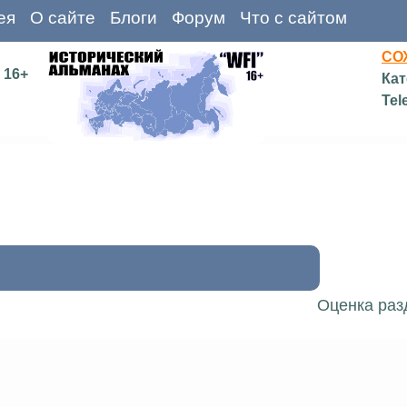
ея
О сайте
Блоги
Форум
Что с сайтом
СО
16+
Кат
Tel
Оценка раз