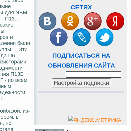
...с 1956
(ныне
СЕТЯХ
жны для ЭВМ
6 , П13…
ысокие
ты
ров и
овления были
группы. Эти
ПОДПИСАТЬСЯ НА
ода П6
нзисторами
ОБНОВЛЕНИЯ САЙТА
водимости
ения П13Б
Г - по всем
енным
надежности
30-
ойбазой, из-
ором, в
н, но
стала