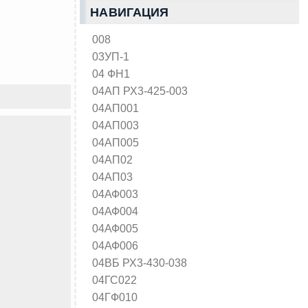
НАВИГАЦИЯ
008
03УП-1
04 ФН1
04АП РХ3-425-003
04АП001
04АП003
04АП005
04АП02
04АП03
04АФ003
04АФ004
04АФ005
04АФ006
04ВБ РХ3-430-038
04ГС022
04ГФ010