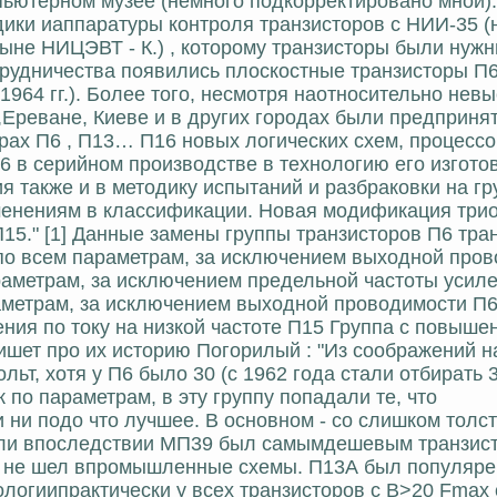
ьютерном музее (немного подкорректировано мной): "
одики иаппаратуры контроля транзисторов с НИИ-35 
(ныне НИЦЭВТ - К.) , которому транзисторы были ну
трудничества появились плоскостные транзисторы П
1964 гг.). Более того, несмотря наотносительно нев
,Ереване, Киеве и в других городах были предприня
рах П6 , П13… П16 новых логических схем, процессо
П6 в серийном производстве в технологию его изгот
я также и в методику испытаний и разбраковки на 
зменениям в классификации. Новая модификация три
15." [1] Данные замены группы транзисторов П6 тра
 по всем параметрам, за исключением выходной про
раметрам, за исключением предельной частоты усил
аметрам, за исключением выходной проводимости П6
ния по току на низкой частоте П15 Группа с повыш
пишет про их историю Погорилый : "Из соображений 
ьт, хотя у П6 было 30 (с 1962 года стали отбирать 
 по параметрам, в эту группу попадали те, что
ни подо что лучшее. В основном - со слишком толст
или впоследствии МП39 был самымдешевым транзист
ти не шел впромышленные схемы. П13А был популяре
логиипрактически у всех транзисторов с B>20 Fmax 