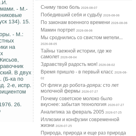
.И.
Cниму твою боль
ами. - М.-
2026-08-07
Победивший себя и судьбу
дниковые
2026-08-06
ск 134). 15.
По законам военного времени
2026-08-06
Мамин портрет
2026-08-06
ры. - М.:
Мы сроднились со свистом метели...
остных
2026-08-05
ики на
Тайны таежной истории, где же
ых
самолет
2026-08-04
Кисьов,
Здравствуй радость моя!
правочник
2026-08-02
Время пришло - в первый класс
ский. В двух
2026-08-
 (Б-ка по
02
. 2-е, испр.
От фляги до робота-дояра: сто лет
молочной фермы
ффициентом
2026-07-27
Почему советское молоко было
976. 26.
вкуснее: забытая технология
2026-07-27
о
Аналитика за февраль 2005
2026-07-25
Иллюзии и конфузии современной
жизни
2026-07-25
Природа, природа и еще раз природа