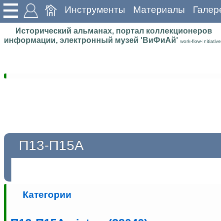
Инструменты
Материалы
Галер
Исторический альманах, портал коллекционеров
информации, электронный музей 'ВиФиАй'
work-flow-Initiative
П13-П15А
Категории