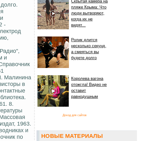
Скрытая камера на
 долго.
пляже Крыма: Что
ля
люди вытворяют,
 и
когда их не
 -
видят...
электрод
ию,
Ролик длится
несколько секунд,
Радио",
а смеяться вы
м и
будете долго
 Справочник
61
М. Малинина
Королева вагона
нзисторы в
отожгла! Видео не
онтактные
оставит
иблиотека.
равнодушным
61. 8.
тературы
Доход для сайтов
(Массовая
издат, 1963.
водниках и
НОВЫЕ МАТЕРИАЛЫ
вочник по