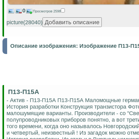
0
Просмотров 2598
picture(28040)
Описание изображения:
Изображение П13-П1
П13-П15А
- Актив - П13-П15А П13-П15А Маломощные герман
История разработки Конструкция транзистора Фот
малошумящие варианты. Производители - со "Све
полупроводниковых приборов понятно, а вот трети
того времени, когда оно называлось Новгородский
и четвертый, неизвестный ! Из загадок можно отм