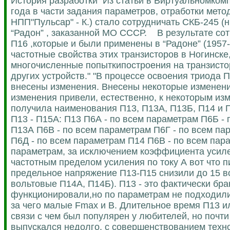
История разработки Из статьи в Виртуальномкомп
года в части задания параметров, отработки мет
НПП"Пульсар" - К.) стало сотрудничать СКБ-245 
“Радон” , заказанной МО СССР. В результате со
П16 ,которые и были применены в “Радоне” (1957-
частотные свойства этих транзисторов в Ногинске
многочисленные попыткипостроения на транзисто
других устройств." "В процессе освоения триода 
внесены изменения. Внесены некоторые изменени
изменения привели, естественно, к некоторым и
получила наименования П13, П13А, П13Б, П14 и П
П13 - П15А: П13 П6А - по всем параметрам П6Б -
П13А П6В - по всем параметрам П6Г - по всем па
П6Д - по всем параметрам П14 П6В - по всем пар
параметрам, за исключением коэффициента усиле
частотным пределом усиления по току А вот что 
предельное напряжение П13-П15 снизили до 15 вол
вольтовые П14А, П14Б). П13 - это фактически брак
функционировали,но по параметрам не подходили 
за чего малые Fmax и В. Длительное время П13 
связи с чем был популярен у любителей, но поч
выпускался недолго, с совершенствованием техно