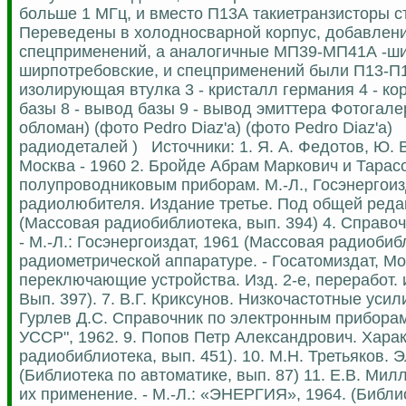
больше 1 МГц, и вместо П13А такиетранзисторы с
Переведены в холодносваpной корпус, добавлен
спецприменений, а аналогичные МП39-МП41А -шир
ширпотребовские, и спецприменений были П13-П15
изолирующая втулка 3 - кристалл германия 4 - кор
базы 8 - вывод базы 9 - вывод эмиттера Фотогал
обломан) (фото Pedro Diaz'а) (фото Pedro Diaz'а
радиодеталей ) Источники: 1. Я. А. Федотов, Ю. 
Москва - 1960 2. Бройде Абрам Маркович и Тара
полупроводниковым приборам. М.-Л., Госэнергоизд
радиолюбителя. Издание третье. Под общей редакци
(Массовая радиобиблиотека, вып. 394) 4. Справо
- М.-Л.: Госэнергоиздат, 1961 (Массовая радиобибл
радиометрической аппаратуре. - Госатомиздат, М
переключающие устройства. Изд. 2-е, переработ. 
Вып. 397). 7. В.Г. Криксунов. Низкочастотные усил
Гурлев Д.С. Справочник по электронным приборам
УССР", 1962. 9. Попов Петр Александрович. Харак
радиобиблиотека, вып. 451). 10. М.Н. Третьяков. Э
(Библиотека по автоматике, вып. 87) 11. Е.В. Ми
их применение. - М.-Л.: «ЭНЕРГИЯ», 1964. (Библио