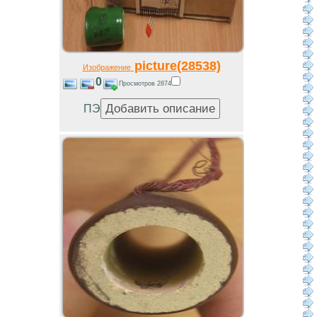
picture(28538)
Изображение
0
Просмотров 2874
ПЭ