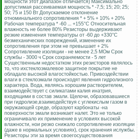
мощности этот диапазон отличается) Максимально
допустимая рассеиваемая мощность * -7,5; 15; 20; 25;
50; 75 и 150 Вт Допускаемое отклонение
отноминального сопротивления * + 5% + 10% + 20%
Рабочая температура * -60 ... +155°С Относительная
влажность не более 80% Резисторы выдерживают
резкие изменения температуры от -60 до +330°С
безмеханических повреждений, изменение их
сопротивления при этом не превышает + 2%
Сопротивление изоляции - не менее 2,5 МОм Срок
службы - 3000 ч Срок сохраняемости - 5 лет
Существенным недостатком этих резисторов являлось
то, что ихстеклоэмалевое защитное покрытие не
обладало высокой влагостойкостью. Привоздействии
влаги в стеклоэмали происходят явления гидролизного
характера. Вода, являясь хорошим растворителем,
взаимодействует с силикатами калия инатрия,
входящими в состав эмали. Щелочи, образовавшиеся
при гидролизе,взаимодействуя с углекислым газом в
окружающей среде, образуют карбонаты -на
поверхности эмали возникает налет. Это не только
ограничивало их применение в условиях высокой
влажности, нои резко снижало сопротивление изоляции
(даже в нормальных условиях), срок хранения ислужбы.
Резисторы эти за время своегосуществования