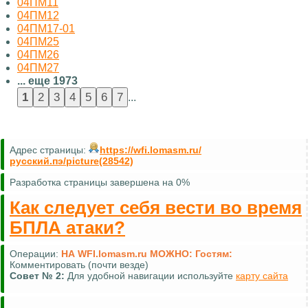
04ПМ11
04ПМ12
04ПМ17-01
04ПМ25
04ПМ26
04ПМ27
... еще 1973
...
Адрес страницы:
https://wfi.lomasm.ru/
русский.пэ/picture(28542)
Разработка страницы завершена на 0%
Как следует себя вести во время
БПЛА атаки?
Операции:
НА WFI.lomasm.ru МОЖНО:
Гостям:
Комментировать (почти везде)
Совет №
2:
Для удобной навигации используйте
карту сайта