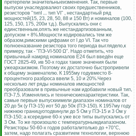
претерпели значительныеизменения. Так, первые
выпуски унаследовалиот своих предшественников,
резисторов "типI ... тип VI" , нестандартный ряд
мощностей(15, 23, 28, 50, 88 и 150 Вт) и номиналов (100,
125, 150, 175, 200и т.д.). Выпускались они с
единственным,опять же нестандартизованным,
допуском + 8%.Мощности кодировались тем же
образом,римскими цифрами от I до VI. Так что
полноеназвание резистора того периода выглядело,к
примеру, так - "ПЭ-VI-500 Ω". Надо отметить, что
привычный намряд номиналов Е24 был введён еще
ГОСТ 2825-49, ив 50-х годах такие значения были
ужеархаизмом. Поэтому их достаточно быстропривели
к общему знаменателю. К 1955му годувместо 8-
процентного разброса ввели 5, 10 и 20%.Через
несколько лет ряды номиналов имощностей
преобразовали в привычные нам идобавили новый тип,
ПЭ-7,5. Изменялись и техническиехарактеристики. Так,
самые первые выпускиимели диапазон номиналов от
20 до 5к (у ПЭ-15) иот 50 до 50к (ПЭ-150). К 1957му году
нижнюю границуотодвинули до 5 Ом у ПЭ-15 и 3 Ом у
ПЭ-150; а ксередине 60-х уже все типы выпускались от
3 Ом. То же произошло с температурнымдиапазоном.
Резисторы 50-60-х годов работалитолько до +70°С,
затем, надо полагать сразвитием технологии, верхнюю