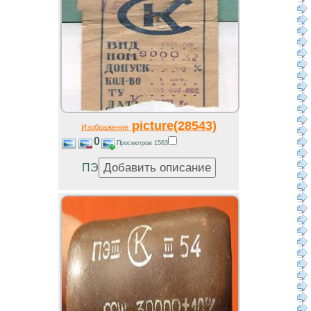
picture(28543)
Изображение
0
Просмотров 1563
ПЭ