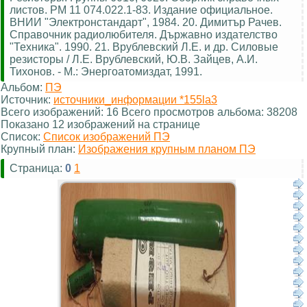
листов. РМ 11 074.022.1-83. Издание официальное.
ВНИИ "Электронстандарт", 1984. 20. Димитър Рачев.
Справочник радиолюбителя. Държавно издателство
"Техника". 1990. 21. Врублевский Л.Е. и др. Силовые
резисторы / Л.Е. Врублевский, Ю.В. Зайцев, А.И.
Тихонов. - М.: Энергоатомиздат, 1991.
Альбом:
ПЭ
Источник:
источники_информации *155la3
Всего изображений: 16 Всего просмотров альбома: 38208
Показано 12 изображений на странице
Список:
Список изображений ПЭ
Крупный план:
Изображения крупным планом ПЭ
Страница:
0
1