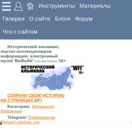
Инструменты
Материалы
Галерея
О сайте
Блоги
Форум
Что с сайтом
Исторический альманах,
портал коллекционеров
информации, электронный
музей 'ВиФиАй'
16+
work-flow-Initiative
СОХРАНИ СВОЮ ИСТОРИЮ
НА СТРАНИЦАХ WFI
Категории:
Актуальное
Избранное
Telegram:
Современная
Россия t.me/sov_ros