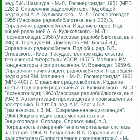
ред. В.И. Шамшура. - М.-Л.: Госэнергоиздат, 1951 (МРБ
128) 2. Справочник радиолюбителя. Под общей
редакцией А. А. Куликовского. - М.-Л.: Госэнергоиздат,
1955 (Массовая радиобиблиотека, вып. 222) 3.
Справочник радиолюбителя. Издание второе. Под
общей редакцией А. А. Куликовского. - М.-Л.:
Госэнергоиздат, 1958 (Массовая радиобиблиотека, вып.
286) 4. Терещук Р.М., Домбругов Р.М., Босый Н.Д.
Справочник радиолюбителя. Под общ. ред. В.В.
Огиевского. - Киев.: Государственное издательство
технической литературы УССР, 1957 5. Малинин Р.М.
Конденсаторы и сопротивления. М. Воениздат, 1959 6.
Справочник начинающего радиолюбителя. Под общей
редакцией Р.М. Малинина. - М.-Л.: Госэнергоиздат, 1961
(МРБ 400) 7. Справочник радиолюбителя. Издание
третье. Под общей редакцией А. А. Куликовского. - М.-Л.:
Госэнергоиздат, 1963 (Массовая радиобиблиотека, вып.
394) 8. Автоматизация производства и промышленная
электроника. В 4 тт. Гл. ред. А.И. Берг и В.А.
Трапезников. т. 3. М., "Современная энциклопедия",
1964 (Энциклопедия современной техники.
Энциклопедии. Словари. Справочники). т. 3.
Погрешность измерений-Телеизмерительная система
частотная. 1964. 9. Ломанович В.А. Справочник по
радиодеталям (Сопротивления и конденсаторы). - М.,