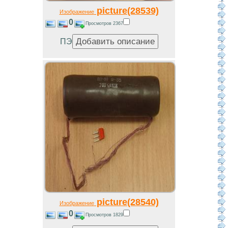
picture(28539)
Изображение
0
Просмотров 2367
ПЭ
picture(28540)
Изображение
0
Просмотров 1829