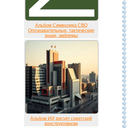
Альбом Символика СВО
Опознавательные, тактические
знаки, эмблемы
Альбом ИИ рисует советский
конструктивизм