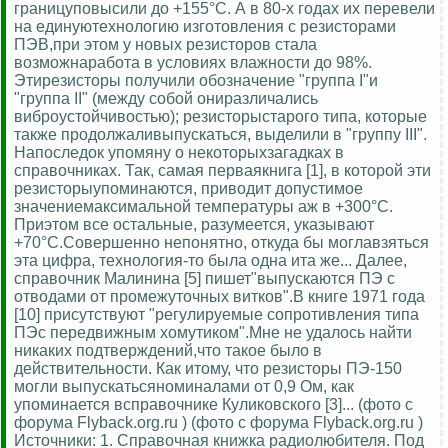
границуповысили до +155°С. А в 80-х годах их перевели
на единуютехнологию изготовления с резисторами
ПЭВ,при этом у новых резисторов стала
возможнаработа в условиях влажности до 98%.
Этирезисторы получили обозначение "группа I"и
"группа II" (между собой ониразличались
виброустойчивостью); резисторыстарого типа, которые
также продолжаливыпускаться, выделили в "группу III".
Напоследок упомяну о некоторыхзагадках в
справочниках. Так, самая перваякнига [1], в которой эти
резисторыупоминаются, приводит допустимое
значениемаксимальной температуры аж в +300°С.
Приэтом все остальные, разумеется, указывают
+70°С.Совершенно непонятно, откуда бы моглавзяться
эта цифра, технология-то была одна ита же... Далее,
справочник Малинина [5] пишет"выпускаются ПЭ с
отводами от промежуточных витков".В книге 1971 года
[10] присутствуют "регулируемые сопротивления типа
ПЭс передвижным хомутиком".Мне не удалось найти
никаких подтверждений,что такое было в
действительности. Как итому, что резисторы ПЭ-150
могли выпускатьсяноминалами от 0,9 Ом, как
упоминается всправочнике Куликовского [3]... (фото с
форума Flyback.org.ru ) (фото с форума Flyback.org.ru )
Источники: 1. Справочная книжка радиолюбителя. Под