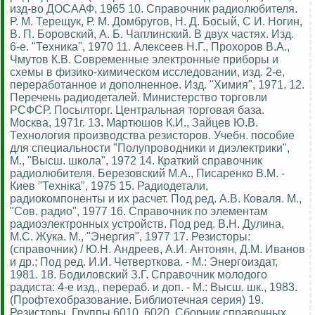
изд-во ДОСААФ, 1965 10. Справочник радиолюбителя.
Р. М. Терещук, Р. М. Домбругов, Н. Д. Босый, С И. Ногин,
В. П. Боровский, А. Б. Чаплинский. В двух частях. Изд.
6-е. "Техника", 1970 11. Алексеев Н.Г., Прохоров В.А.,
Чмутов К.В. Современные электронные приборы и
схемы в физико-химическом исследовании, изд. 2-е,
переработанное и дополненное. Изд. "Химия", 1971. 12.
Перечень радиодеталей. Министерство торговли
РСФСР. Посылторг. Центральная торговая база.
Москва, 1971г. 13. Мартюшов К.И., Зайцев Ю.В.
Технология производства резисторов. Учебн. пособие
для специальности "Полупроводники и диэлектрики",
М., "Высш. школа", 1972 14. Краткий справочник
радиолюбителя. Березовский М.А., Писаренко В.М. -
Киев "Технiка", 1975 15. Радиодетали,
радиокомпоненты и их расчет. Под ред. А.В. Коваля. М.,
"Сов. радио", 1977 16. Справочник по элементам
радиоэлектронных устройств. Под ред. В.Н. Дулина,
М.С. Жука. М., "Энергия", 1977 17. Резисторы:
(справочник) / Ю.Н. Андреев, А.И. Антонян, Д.М. Иванов
и др.; Под ред. И.И. Четверткова. - М.: Энергоиздат,
1981. 18. Бодиловский З.Г. Справочник молодого
радиста: 4-е изд., перераб. и доп. - М.: Высш. шк., 1983.
(Профтехобразование. Библиотечная серия) 19.
Резисторы. Группы 6010, 6020. Сборник справочных