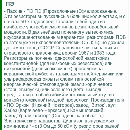
ПЭ
- Пассив - ПЭ ПЭ (П)роволочные (Э)малированные.
Эти резисторы выпускались в больших количествах, и с
начала 50-х годовпредставляли собой один из
наиболее употребляемых типов резисторовбольшой
мощности. В дальнейшем понемногу вытеснялись
ихусовершенствованным вариантом, резисторами ПЭВ
(а затем уже и ихпоследователями, С5-35В), но дожили
до самого конца СССР. Справочные листы на них из
отраслевого справочника, версии 1967 и 1983 года.
Резисторы выполнены однослойной намоткойиз
константановой (для низкоомных резисторов) или
нихромовой (длявысокоомных) проволоки на
керамическойтрубке из талько-шамотной керамики или
ультрафарфора;покрыты слоем теплостойкой
неорганической стекловидной эмали коричневого
(старыевыпуски) или зеленого цвета. Выводы
представляют собой гибкий многожильный жгут из
мягкой (отожженой) медной проволоки. Производители
- ПО"Эркон" (Нижний Новгород), завод "Виток", аул
Хабез (Карачаево-Черкесия)и Камышловский
завод"Урализолятор" (Свердловская область).
Электрические параметры Диапазон выпускаемых
номиналов * - от3 Ом до 50 кОм (у резисторов разной