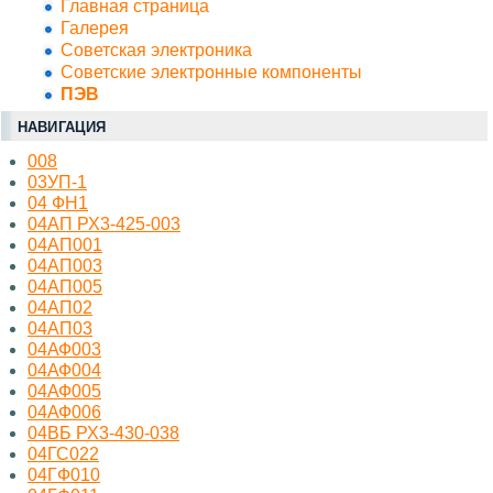
Главная страница
Галерея
Советская электроника
Советские электронные компоненты
ПЭВ
НАВИГАЦИЯ
008
03УП-1
04 ФН1
04АП РХ3-425-003
04АП001
04АП003
04АП005
04АП02
04АП03
04АФ003
04АФ004
04АФ005
04АФ006
04ВБ РХ3-430-038
04ГС022
04ГФ010