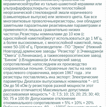
керамическойтрубке из талько-шамотной керамики или
ультрафарфора;покрыты слоем теплостойкой
неорганической стекловидной эмали коричневого
(самыепервые выпуски) или зеленого цвета. Как все
многовитковые проволочныерезисторы, они обладают
заметными паразитными реактивными параметрами и
применяются лишьна сравнительно низких
частотах.Резисторы номиналами до 10 ком (с
однослойной намоткой)могут использоваться до 1 МГц,
а более высокоомные, с многослойной намоткой, лишь
ниже 50-100 кГц. Производители - ПО "Эркон" (Нижний
Новгород),армянские заводы "Резистор" (г.Эчмиадзин)и
"Омега" (г.Ленинакан), а такжесевероосетинские завод
"Бином" (г.Владикавказ)и Алагирский завод
сопротивлений; напоследнем их производство
сохранилосьи поныне. Справочные листы на них из
отраслевого справочника, версия 1967 года . эти
резисторы поставлялись ина экспорт: Электрические
параметры Диапазон выпускаемых номиналов * - от1
Ом до 56 кОм (у резисторов разной мощности этот
диапазон отличается) Максимально допустимая
рассеиваемая мощность * -3; 7,5; 10; 15; 20; 25; 30; 40;
50; 75 и 100 Вт Допускаемое отклонение
отноминального сопротивления + 5% + 10% + 20%