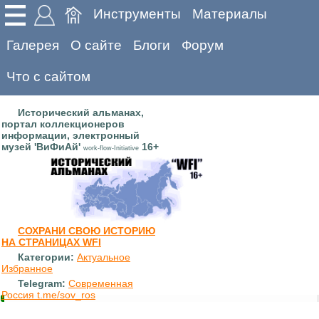
Инструменты
Материалы
Галерея
О сайте
Блоги
Форум
Что с сайтом
Исторический альманах,
портал коллекционеров
информации, электронный
музей 'ВиФиАй'
16+
work-flow-Initiative
СОХРАНИ СВОЮ ИСТОРИЮ
НА СТРАНИЦАХ WFI
Категории:
Актуальное
Избранное
Telegram:
Современная
Россия t.me/sov_ros