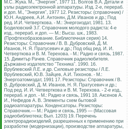
М.С. Жука. М., "Энергия", 1977 11. Волгов В.А. Детали и
узлы радиоэлектронной аппаратуры. Изд. 2-е, перераб.
и доп. М., "Энергия", 1977 12. Резисторы: (справочник) /
Ю.Н. Андреев, А.И. Антонян, Д.М. Иванов и др.; Под
ред. И.И. Четверткова. - М.: Энергоиздат, 1981. 13.
Бодиловский З.Г. Справочник молодого радиста: 4-е
изд., перераб. и доп. — М.: Высш. шк., 1983.
(Профтехобразование. Библиотечная серия) 14.
Резисторы: Справочник / В. В. Дубровский, Д. М.
Иванов, Н. Я. Пратусевич и др.; Под общ ред. И. И.
Четверткова и В. М. Терехова. - М.: Радио и связь, 1987.
15. Димитър Рачев. Справочник радиолюбителя.
Държавно издателство "Техника". 1990. 16.
Врублевский Л.Е. и др. Силовые резисторы / Л.Е.
Врублевский, Ю.В. Зайцев, А.И. Тихонов. - М.:
Энергоатомиздат, 1991 17. Резисторы: Справочник / В.
В. Дубровский, Д. М. Иванов, Н. Я. Пратусевич и др.;
Под ред. И. И. Четверткова и В. М. Терехова. - 2-е изд.,
перераб. и доп. - М.: Радио и связь, 1991 18. Аксенов А.
И., Нефедов А. В. Элементы схем бытовой
радиоаппаратуры. Конденсаторы. Резисторы:
Справочник.— М.: Радио и связь, 1995 — (Массовая
радиобиблиотека; Вып. 1203) 19. Перечень
электрорадиоизделий, разрешенных к применению при
разработке (модернизации), производстве аппаратуры,