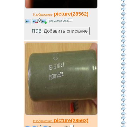
picture(28562)
Изображение
0
Просмотров 2036
ПЭВ
picture(28563)
Изображение
-1