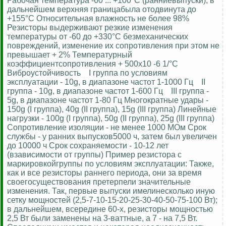
Рабочая температура -60 ... +100°С (ранниевыпуски), в
дальнейшем верхняя границабыла отодвинута до
+155°С Относительная влажность не более 98%
Резисторы выдерживают резкие изменения
температуры от -60 до +330°С безмеханических
повреждений, изменение их сопротивления при этом не
превышает + 2% Температурный
коэффициентсопротивления + 500х10 -6 1/°С
Виброустойчивость I группа по условиям
эксплуатации - 10g, в диапазоне частот 1-1000 Гц II
группа - 10g, в диапазоне частот 1-600 Гц III группа -
5g, в диапазоне частот 1-80 Гц Многократные удары -
150g (I группа), 40g (II группа), 15g (III группа) Линейные
нагрузки - 100g (I группа), 50g (II группа), 25g (III группа)
Сопротивление изоляции - не менее 1000 МОм Срок
службы - у ранних выпусков5000 ч, затем был увеличен
до 10000 ч Срок сохраняемости - 10-12 лет
(взависимости от группы) Пример резистора с
маркировкойгруппы по условиям эксплуатации: Также,
как и все резисторы раннего периода, они за время
своегосуществования претерпели значительные
изменения. Так, первые выпуски имелинесколько иную
сетку мощностей (2,5-7-10-15-20-25-30-40-50-75-100 Вт);
в дальнейшем, всередине 60-х, резисторы мощностью
2,5 Вт были заменены на 3-ваттные, а 7 - на 7,5 Вт.