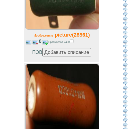
picture(28561)
Изображение
0
Просмотров 2490
ПЭВ