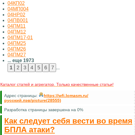
04КП02
04МП004
04НР02
04ПВ001
04ПМ11
04ПМ12
04ПМ17-01
04ПМ25
04ПМ26
04ПМ27
... еще 1973
...
Каталог статей и агрегатор. Только качественные статьи!
Адрес страницы:
https://wfi.lomasm.ru/
русский.пэв/picture(28555)
Разработка страницы завершена на 0%
Как следует себя вести во время
БПЛА атаки?