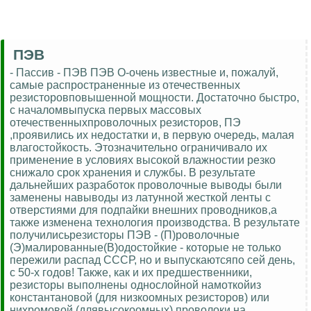
ПЭВ
- Пассив - ПЭВ ПЭВ О-очень известные и, пожалуй,
самые распространенные из отечественных
резисторовповышенной мощности. Достаточно быстро,
с началомвыпуска первых массовых
отечественныхпроволочных резисторов, ПЭ
,проявились их недостатки и, в первую очередь, малая
влагостойкость. Этозначительно ограничивало их
применение в условиях высокой влажностии резко
снижало срок хранения и службы. В результате
дальнейших разработок проволочные выводы были
заменены навыводы из латунной жесткой ленты с
отверстиями для подпайки внешних проводников,а
также изменена технология производства. В результате
получилисьрезисторы ПЭВ - (П)роволочные
(Э)малированные(В)одостойкие - которые не только
пережили распад СССР, но и выпускаютсяпо сей день,
с 50-х годов! Также, как и их предшественники,
резисторы выполнены однослойной намоткойиз
константановой (для низкоомных резисторов) или
нихромовой (длявысокоомных) проволоки на