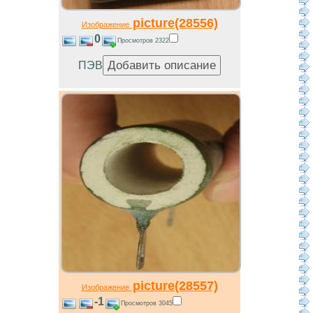
picture(28556)
Изображение
0
Просмотров 2322
ПЭВ
picture(28557)
Изображение
-1
Просмотров 3045