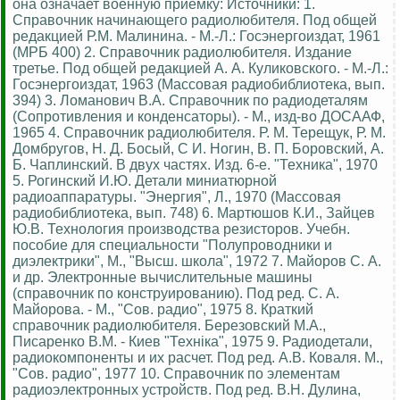
она означает военную приёмку: Источники: 1.
Справочник начинающего радиолюбителя. Под общей
редакцией Р.М. Малинина. - М.-Л.: Госэнергоиздат, 1961
(МРБ 400) 2. Справочник радиолюбителя. Издание
третье. Под общей редакцией А. А. Куликовского. - М.-Л.:
Госэнергоиздат, 1963 (Массовая радиобиблиотека, вып.
394) 3. Ломанович В.А. Справочник по радиодеталям
(Сопротивления и конденсаторы). - М., изд-во ДОСААФ,
1965 4. Справочник радиолюбителя. Р. М. Терещук, Р. М.
Домбругов, Н. Д. Босый, С И. Ногин, В. П. Боровский, А.
Б. Чаплинский. В двух частях. Изд. 6-е. "Техника", 1970
5. Рогинский И.Ю. Детали миниатюрной
радиоаппаратуры. "Энергия", Л., 1970 (Массовая
радиобиблиотека, вып. 748) 6. Мартюшов К.И., Зайцев
Ю.В. Технология производства резисторов. Учебн.
пособие для специальности "Полупроводники и
диэлектрики", М., "Высш. школа", 1972 7. Майоров С. А.
и др. Электронные вычислительные машины
(справочник по конструированию). Под ред. С. А.
Майорова. - М., "Сов. радио", 1975 8. Краткий
справочник радиолюбителя. Березовский М.А.,
Писаренко В.М. - Киев "Технiка", 1975 9. Радиодетали,
радиокомпоненты и их расчет. Под ред. А.В. Коваля. М.,
"Сов. радио", 1977 10. Справочник по элементам
радиоэлектронных устройств. Под ред. В.Н. Дулина,