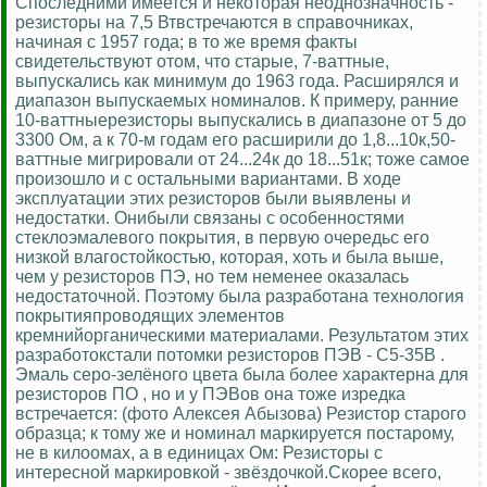
Споследними имеется и некоторая неоднозначность -
резисторы на 7,5 Втвстречаются в справочниках,
начиная с 1957 года; в то же время факты
свидетельствуют отом, что старые, 7-ваттные,
выпускались как минимум до 1963 года. Расширялся и
диапазон выпускаемых номиналов. К примеру, ранние
10-ваттныерезисторы выпускались в диапазоне от 5 до
3300 Ом, а к 70-м годам его расширили до 1,8...10к,50-
ваттные мигрировали от 24...24к до 18...51к; тоже самое
произошло и с остальными вариантами. В ходе
эксплуатации этих резисторов были выявлены и
недостатки. Онибыли связаны с особенностями
стеклоэмалевого покрытия, в первую очередьс его
низкой влагостойкостью, которая, хоть и была выше,
чем у резисторов ПЭ, но тем неменее оказалась
недостаточной. Поэтому была разработана технология
покрытияпроводящих элементов
кремнийорганическими материалами. Результатом этих
разработокстали потомки резисторов ПЭВ - С5-35В .
Эмаль серо-зелёного цвета была более характерна для
резисторов ПО , но и у ПЭВов она тоже изредка
встречается: (фото Алексея Абызова) Резистор старого
образца; к тому же и номинал маркируется постарому,
не в килоомах, а в единицах Ом: Резисторы с
интересной маркировкой - звёздочкой.Скорее всего,