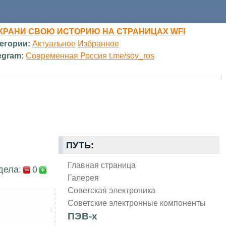
ХРАНИ СВОЮ ИСТОРИЮ НА СТРАНИЦАХ WFI
егории:
Актуальное
Избранное
egram:
Современная Россия t.me/sov_ros
ПУТЬ:
Главная страница
дела:
0
Галерея
Советская электроника
Советские электронные компоненты
ПЭВ-х