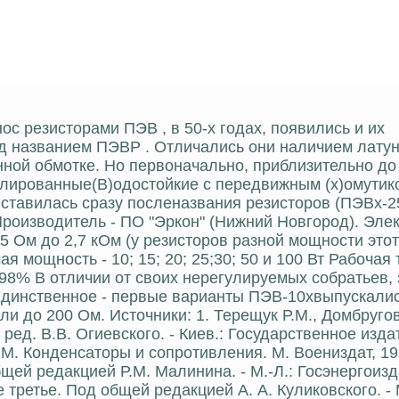
с резисторами ПЭВ , в 50-х годах, появились и их
д названием ПЭВР . Отличались они наличием лату
ной обмотке. Но первоначально, приблизительно до
алированные(В)одостойкие с передвижным (х)омутик
 ставилась сразу посленазвания резисторов (ПЭВх-25
роизводитель - ПО "Эркон" (Нижний Новгород). Эле
 Ом до 2,7 кОм (у резисторов разной мощности это
 мощность - 10; 15; 20; 25;30; 50 и 100 Вт Рабочая
 98% В отличии от своих нерегулируемых собратьев, 
Единственное - первые варианты ПЭВ-10хвыпускалис
и до 200 Ом. Источники: 1. Терещук Р.М., Домбругов
ед. В.В. Огиевского. - Киев.: Государственное изда
М. Конденсаторы и сопротивления. М. Воениздат, 19
й редакцией Р.М. Малинина. - М.-Л.: Госэнергоизд
третье. Под общей редакцией А. А. Куликовского. - М