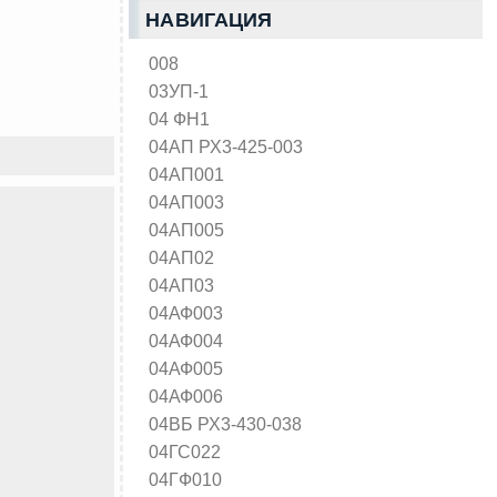
НАВИГАЦИЯ
008
03УП-1
04 ФН1
04АП РХ3-425-003
04АП001
04АП003
04АП005
04АП02
04АП03
04АФ003
04АФ004
04АФ005
04АФ006
04ВБ РХ3-430-038
04ГС022
04ГФ010