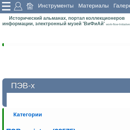
Инструменты
Материалы
Галер
Исторический альманах, портал коллекционеров
информации, электронный музей 'ВиФиАй'
work-flow-Initiative
ПЭВ-х
Категории