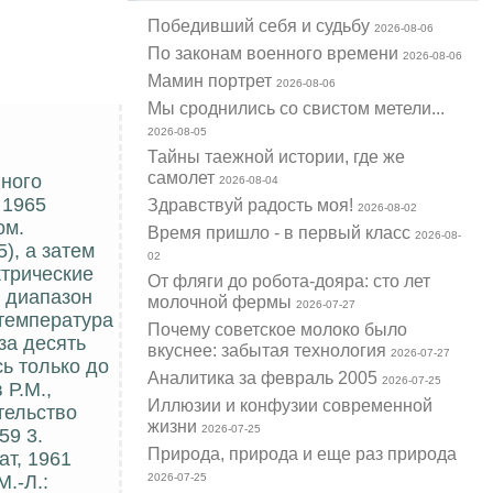
Победивший себя и судьбу
2026-08-06
По законам военного времени
2026-08-06
Мамин портрет
2026-08-06
Мы сроднились со свистом метели...
2026-08-05
Тайны таежной истории, где же
самолет
нного
2026-08-04
 1965
Здравствуй радость моя!
2026-08-02
ом.
Время пришло - в первый класс
2026-08-
), а затем
02
ктрические
От фляги до робота-дояра: сто лет
т диапазон
молочной фермы
2026-07-27
 температура
Почему советское молоко было
за десять
вкуснее: забытая технология
2026-07-27
ь только до
Аналитика за февраль 2005
2026-07-25
 Р.М.,
Иллюзии и конфузии современной
тельство
жизни
2026-07-25
59 3.
Природа, природа и еще раз природа
ат, 1961
.-Л.:
2026-07-25