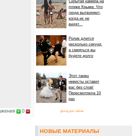
Скрытая камера на
пляже Крыма: Что
люди вытворяют,
когда их не
видят...
Ролик длится
несколько секунд,
а смеяться вы
будете долго
Этот танец
невесты оставит
вас без слов!
Пересмотрела 10
раз
ажения
0
Доход для сайтов
НОВЫЕ МАТЕРИАЛЫ