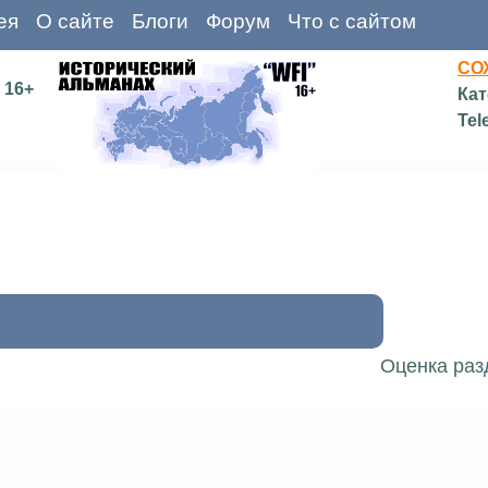
ея
О сайте
Блоги
Форум
Что с сайтом
СО
16+
Кат
Tel
Оценка раз