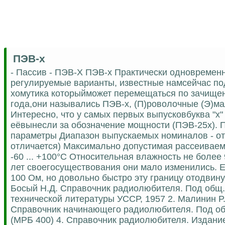
ПЭВ-х
- Пассив - ПЭВ-Х ПЭВ-х Практически одновременно
регулируемые варианты, известные намсейчас по
хомутика которыйможет перемещаться по зачищен
года,они назывались ПЭВ-х, (П)роволочные (Э)м
Интересно, что у самых первых выпусковбуква "х"
еёвынесли за обозначение мощности (ПЭВ-25х). П
параметры Диапазон выпускаемых номиналов - от5
отличается) Максимально допустимая рассеиваемая
-60 ... +100°С Относительная влажность не более
лет своегосуществования они мало изменились. 
100 Ом, но довольно быстро эту границу отодвинул
Босый Н.Д. Справочник радиолюбителя. Под общ. р
технической литературы УССР, 1957 2. Малинин Р.
Справочник начинающего радиолюбителя. Под обще
(МРБ 400) 4. Справочник радиолюбителя. Издание 