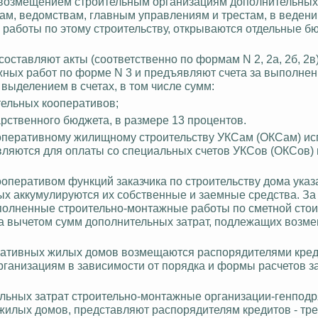
с возмещением строительным организациям дополнительных
ам, ведомствам, главным управлениям и трестам, в ведени
работы по этому строительству, открываются отдельные 
ставляют акты (соответственно по формам N 2, 2а, 2б, 2в)
жных работ по форме N 3 и предъявляют счета за выполне
 выделением в счетах, в том числе сумм:
тельных кооперативов;
арственного бюджета, в размере 13 процентов.
кооперативному жилищному строительству
УКСам
(
ОКСам
) и
вляются для оплаты со специальных счетов
УКСов
(
ОКСов
)
перативом функций заказчика по строительству дома указ
рых аккумулируются их собственные и заемные средства. За 
олненные строительно-монтажные работы по сметной стои
, за вычетом сумм дополнительных затрат, подлежащих возм
еративных жилых домов возмещаются распорядителями кред
анизациям в зависимости от порядка и формы расчетов з
льных затрат строительно-монтажные организации-генподр
илых домов, представляют распорядителям кредитов - тре