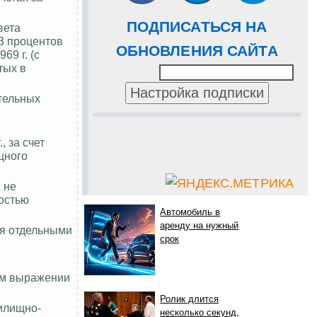
ПОДПИСАТЬСЯ НА
вета
13 процентов
ОБНОВЛЕНИЯ САЙТА
69 г. (с
тых
в
ительных
 за счет
щного
 не
остью
Автомобиль в
аренду на нужный
ся отдельными
срок
ом выражении
Ролик длится
жилищно-
несколько секунд,