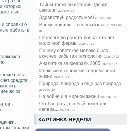
 затрат по
Тайны таежной истории, где же
и которых
самолет
бюджетные
2026-08-04
Здравствуй радость моя!
2026-08-02
 и справки о
Время пришло - в первый класс
2026-08-
нные работы в
02
От фляги до робота-дояра: сто лет
молочной фермы
2026-07-27
Почему советское молоко было
вкуснее: забытая технология
сполкомов
2026-07-27
 по
Аналитика за февраль 2005
2026-07-25
Иллюзии и конфузии современной
анные счета
жизни
2026-07-25
счет средств
Природа, природа и еще раз природа
мости в
2026-07-25
ещению за
На войне и в мирной жизни
2026-07-25
Особая рота, особый почет для
итов -
сапера...
а
2026-07-22
КАРТИНКА НЕДЕЛИ
ядчики,
стам справки