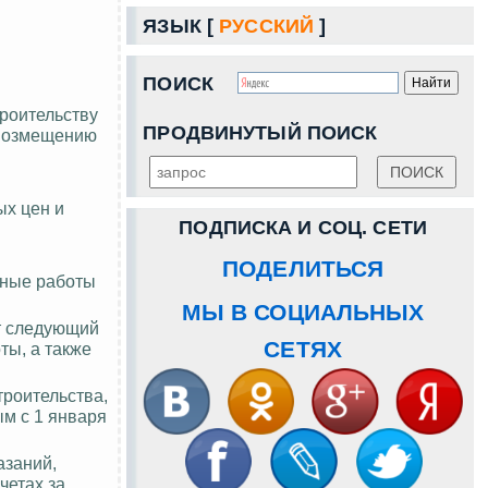
ЯЗЫК [
РУССКИЙ
]
ПОИСК
троительству
ПРОДВИНУТЫЙ ПОИСК
 возмещению
ых цен и
ПОДПИСКА И СОЦ. СЕТИ
ПОДЕЛИТЬСЯ
нные работы
МЫ В СОЦИАЛЬНЫХ
т следующий
СЕТЯХ
ты, а также
троительства,
ым с 1 января
азаний,
четах за