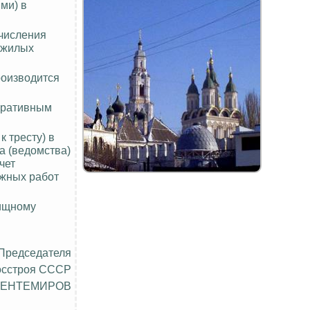
ми) в
ечисления
 жилых
роизводится
еративным
 тресту) в
а (ведомства)
чет
ажных работ
лищному
 Председателя
осстроя СССР
ЧЕНТЕМИРОВ