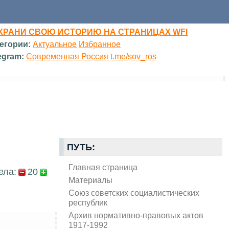
ХРАНИ СВОЮ ИСТОРИЮ НА СТРАНИЦАХ WFI
егории:
Актуальное
Избранное
egram:
Современная Россия t.me/sov_ros
ПУТЬ:
Главная страница
ела:
20
Материалы
Союз советских социалистических
республик
Архив нормативно-правовых актов
1917-1992