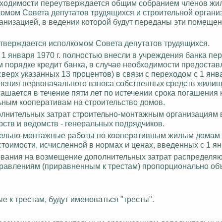
бходимости
переутверждается
общим собранием членов жи
комом Совета депутатов трудящихся и строительной организ
анизацией, в ведении которой будут переданы эти помещен
тверждается
исполкомом Совета депутатов трудящихся.
1 января 1970 г. полностью внесли в учреждения банка п
 порядке кредит банка, в случае необходимости предостав
ерх указанных 13 процентов) в связи с переходом с 1 янва
енения первоначального взноса собственных
средств жилищ
шается в течение пяти лет по истечении срока погашения 
ным кооперативам на строительство домов.
олнительных затрат строительно-монтажным организациям в
ств и ведомств - генеральных подрядчиков.
ельно-монтажные работы по кооперативным жилым домам
оимости, исчисленной в нормах и ценах, введенных с 1 янв
ования на возмещение дополнительных затрат распределяю
управлениям (приравненным к трестам) пропорционально о
 к трестам, будут именоваться "тресты".