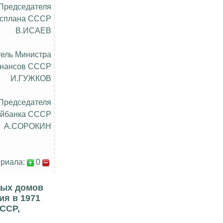
 Председателя
осплана СССР
В.ИСАЕВ
тель Министра
нансов СССР
И.ГУЖКОВ
 Председателя
ойбанка СССР
А.СОРОКИН
риала:
0
лых домов
ия в 1971
СССР,