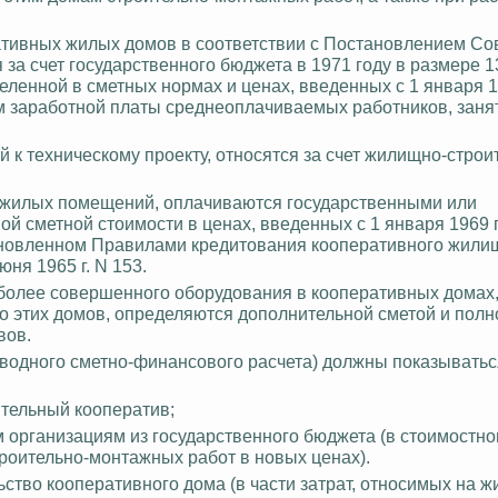
ативных жилых домов в соответствии с Постановлением Со
за счет государственного бюджета в 1971 году в размере 
ленной в сметных нормах и ценах, введенных с 1 января 19
ем заработной платы среднеоплачиваемых работников
,
заня
 к техническому проекту, относятся за счет жилищно-стро
ежилых помещений, оплачиваются государственными или
сметной стоимости в ценах, введенных с 1 января 1969 г.,
тановленном Правилами кредитования кооперативного жили
ня 1965 г. N 153.
 более совершенного оборудования в кооперативных домах,
о этих домов, определяются дополнительной сметой и полн
вов.
 (сводного сметно-финансового расчета) должны показывать
ительный кооператив;
 организациям из государственного бюджета (в стоимостн
троительно-монтажных работ в новых ценах).
ьство кооперативного дома (в части затрат, относимых на 