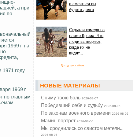
лищно-
а смеяться вы
ацией, а при
будете долго
ия по
Скрытая камера на
ервоначальный
пляже Крыма: Что
ляется
люди вытворяют,
ря 1969 г. на
когда их не
но-
видят...
кредита,
Доход для сайтов
 1971 году
НОВЫЕ МАТЕРИАЛЫ
аря 1969 г.
т по главным
Cниму твою боль
2026-08-07
бъемам
Победивший себя и судьбу
2026-08-06
По законам военного времени
2026-08-06
Мамин портрет
2026-08-06
Мы сроднились со свистом метели...
2026-08-05