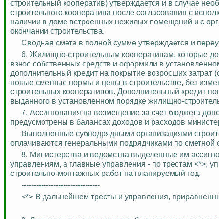
строительный кооператив) утверждается и в случае нео
строительного кооператива после согласования с испол
наличии в доме встроенных нежилых помещений и с орг
окончании строительства.
Сводная смета в полной сумме утверждается и
переу
6.
Жилищно-строительным кооперативам, которые до 
взнос собственных средств и оформили в установленном
дополнительный кредит на покрытие возросших затрат (св
новые сметные нормы и цены в строительстве, без изм
строительных кооперативов. Дополнительный кредит пога
выданного в установленном порядке жилищно-строитель
7. Ассигнования на возмещение за счет бюджета доп
предусмотрены в балансах доходов и расходов министер
Выполненные субподрядными организациями строит
оплачиваются генеральными подрядчиками по сметной ст
8. Министерства и ведомства выделенные им ассигн
управлениям, а главные управления - по трестам <*>, 
строительно-монтажных работ на планируемый год.
--------------------------------
<*> В дальнейшем тресты и управления, приравненные