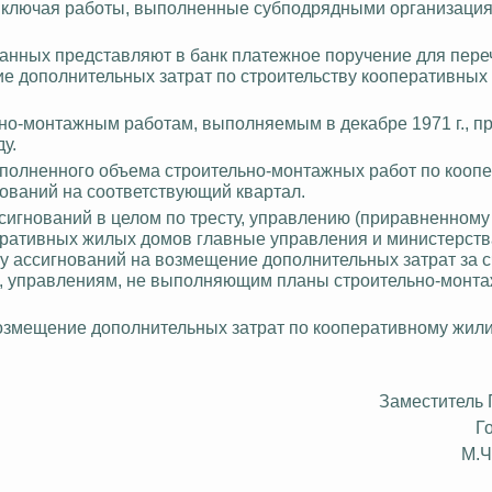
включая работы, выполненные субподрядными организация
данных представляют в банк платежное поручение для пер
е дополнительных затрат по строительству кооперативных
но-монтажным работам, выполняемым в декабре 1971 г., п
у.
ыполненного объема строительно-монтажных работ по кооп
ований на соответствующий квартал.
игнований в целом по тресту, управлению (приравненному к
еративных жилых домов главные управления и министерств
му ассигнований на возмещение дополнительных затрат за с
м, управлениям, не выполняющим планы строительно-монт
озмещение дополнительных затрат по кооперативному жи
Заместитель
Г
М.