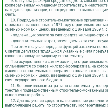
9. Для учета расходов средств бюджета, связанных 
кооперативному жилищному строительству, министерств
находятся организации, непосредственно выполняющие 
счета.
10.
Подрядные строительно-монтажные организации со
стоимости выполненных в 1971 году строительно-монта
сметных нормах и ценах, введенных с 1 января 1969 г., с
- подлежащих оплате за счет средств жилищно-строи
- дополнительных затрат, возмещаемых за счет госуд
При этом в случае передачи функций заказчика по 
Советов депутатов трудящихся указанные счета предъя
кооперативному жилищному строительству.
При осуществлении самим жилищно-строительным коо
оплачиваются со счетов
жилстройкооператива
, на кото
жилищно-строительных кооперативов оплачиваются вып
сметных нормах и ценах, введенных с 1 января 1969 г.
счет государственного бюджета.
11. Дополнительные затраты по строительству кооп
трестами подведомственным строительно-монтажным орг
выполненные работы.
12. Для получения средств на возмещение дополните
выполняющие работы по строительству кооперативных ж