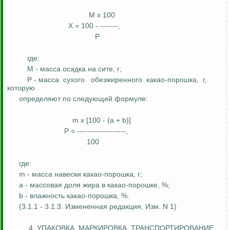
M x 100
X = 100 - -------,
P
где:
M - масса осадка на сите,
г
;
P - масса
сухого
обезжиренного
какао-порошка,
г,
которую
определяют по следующей формуле:
m x [100 - (a + b)]
P = -------------------,
100
где:
m - масса навески какао-порошка, г;
a - массовая доля жира в какао-порошке
, %;
b - влажность какао-порошка, %.
(3.1.1 - 3.1.3.
Измененная редакция, Изм. N 1)
4. УПАКОВКА, МАРКИРОВКА, ТРАНСПОРТИРОВАНИЕ