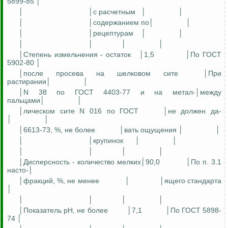
5899-85 │
│
│с расчетным
│
│
│
│содержанием
по
│
│
│
│рецептурам
│
│
│
│
│
│
│Степень измельчения - остаток
│1,5
│П
о ГОСТ
5902-80 │
│после просева на шелковом сите
│П
ри
растирании│
│
│N 38 по ГОСТ 4403-77 и на мета
л-
│между
пальцами│
│
│
лическом
сите
N 016 по ГОСТ
│не должен да-
│
│
│6613-73, %, не более
│
вать
ощущения │
│
│
│крупинок
│
│
│
│
│
│
│Дисперсность - количество мелких│90,0
│П
о п. 3.1
насто
-│
│фракций, %, не менее
│
│
ящего
стандарта
│
│
│
│
│
│Показатель
pH
, не более
│7,1
│П
о ГОСТ 5898-
74 │