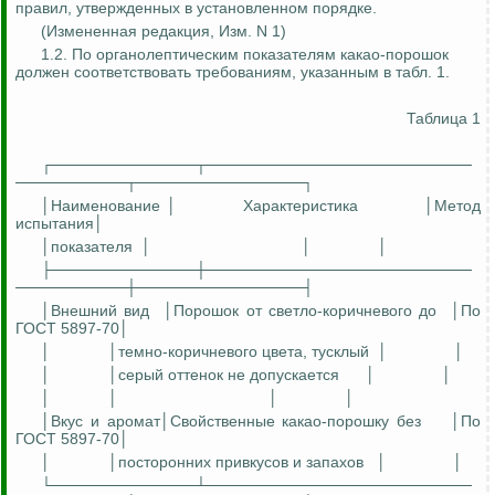
правил, утвержденных в установленном порядке.
(Измененная редакция, Изм.
N 1)
1.2. По органолептическим показателям какао-порошок
должен соответствовать требованиям, указанным в табл. 1.
Таблица 1
┌─────────────┬────────────────────────
──────────┬───────────────┐
│Наименование │
Характеристика
│Метод
испытания│
│показателя
│
│
│
├─────────────┼────────────────────────
──────────┼───────────────┤
│Внешний вид
│Порошок от светло-коричневого до
│П
о
ГОСТ 5897-70│
│
│темно-коричневого цвета,
тусклый
│
│
│
│серый оттенок не допускается
│
│
│
│
│
│
│Вкус и
аромат│Свойственные
какао-порошку без
│П
о
ГОСТ 5897-70│
│
│посторонних привкусов и запахов
│
│
└─────────────┴────────────────────────