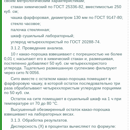
своим метрологическим характеристикам;
стакан химический по ГОСТ 25336-82, вместимостью 250
куб. см;
чашка фарфоровая, диаметром 130 мм по ГОСТ 9147-80;
стекло часовое;
палочка стеклянная;
шкаф сушильный лабораторный;
углерод четыреххлористый по ГОСТ 20288-74.
3.1.2. Проведение анализа.
10 г какао-порошка взвешивают с погрешностью не более
0,01 г, насыпают его в химический стакан и, размешивая,
постепенно добавляют 50 куб. см четыреххлористого
углерода. Тщательно размешанную суспензию фильтруют
через сито N 0056.
Сито вместе с остатком какао-порошка помещают в
фарфоровую чашку, в которой остаток последовательно три
раза обрабатывают четыреххлористым углеродом порциями
по 50 куб. см.
Остаток на сите помещают в сушильный шкаф на 1 ч при
температуре от 70 до 80 °C.
Высушенный обезжиренный остаток какао-порошка
взвешивают на лабораторных весах.
3.1.3. Обработка результатов.
Дисперсность (X) в процентах вычисляют по формуле: