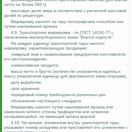
нетто не более 250 г);
массовую долю жира в соответствии с расчетной массовой
долей по рецептуре.
Маркировку наносят на тару типографским способом или
путем наклеивания ярлыка.
4.9. Транспортная маркировка - по ГОСТ 14192-77 с
нанесением манипуляционного знака "Боится сырости".
На каждую единицу транспортной тары наносят
маркировку, характеризующую продукцию:
товарный знак и наименование предприятия-изготовителя,
его местонахождение;
наименование продукта;
массу нетто и брутто (количество упаковочных единиц и
массу упаковочной единицы для фасованного какао-порошка);
дату выработки;
срок хранения;
порядковый номер прейскуранта розничных цен;
обозначение настоящего стандарта.
Маркировку наносят путем наклеивания ярлыка или
нанесения четкого оттиска трафаретом или штампом
несмывающейся, не имеющей запаха краской.
4.10. На ярлыке, вложенном внутрь транспортной тары,
указывают номер укладчика или проставляют его штемпелем с