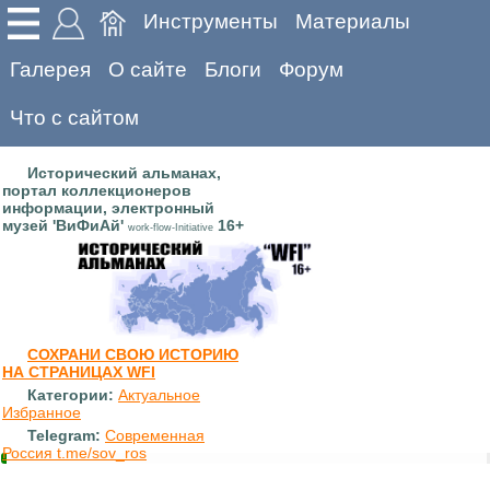
Инструменты
Материалы
Галерея
О сайте
Блоги
Форум
Что с сайтом
Исторический альманах,
портал коллекционеров
информации, электронный
музей 'ВиФиАй'
16+
work-flow-Initiative
СОХРАНИ СВОЮ ИСТОРИЮ
НА СТРАНИЦАХ WFI
Категории:
Актуальное
Избранное
Telegram:
Современная
Россия t.me/sov_ros