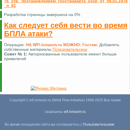
76_утв._постановлением_госстандарта_ссср_от_08.01.1976
_n_61
Разработка страницы завершена на 0%
Как следует себя вести во время
БПЛА атаки?
Операции:
НА WFI.lomasm.ru МОЖНО:
Гостям:
Добавлять
собственные материалы
Пользовательское
Совет №
1:
Авторизованные пользователи имеют больше
привилегий
Copyright © wfi.lomasm.ru (Work Flow Initiative) 1999-2025 Все права
защищены
wfi.lomasm.ru
Во время посещения сайта вы соглашаетесь с
Пользовательским