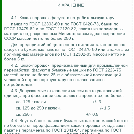
И ХРАНЕНИЕ
4.1. Какао-порошок фасуют в потребительскую тару:
пачки по ГОСТ 12303-80 и по ГОСТ 6420-73, банки по
ГОСТ 13479-82 и по ГОСТ 12120-82, пакеты из полимерных
материалов, разрешенных Министерством здравоохранения
СССР массой нетто не более 250 г.
Для предприятий общественного питания какао-порошок
фасуют в бумажные пакеты по ГОСТ 24370-80 или в пакеты из
полимерных материалов по ГОСТ 12302-83 массой нетто не
более 5 кг.
4.2. Какао-порошок, предназначенный для промышленной
переработки, фасуют в бумажные мешки по ГОСТ 2226-75
массой нетто не более 25 кг с обязательной последующей
упаковкой в транспортную тару по согласованию с
потребителем.
4.3. Допускаемые отклонения массы нетто упаковочной
единицы при
фасовании
составляют в процентах, не более:
до
125 г
включ
.
+/- 3
св. 125 до 250 г
включ
.
+/- 1,5
св. 250 г
+/- 0,5.
4.4. Внутрь банок, пачек и бумажных пакетов массой нетто
не более 5 кг перед
фасованием
какао-порошка вкладывают
пакет из пергамента по ГОСТ 1341-84, пергамина по ГОСТ