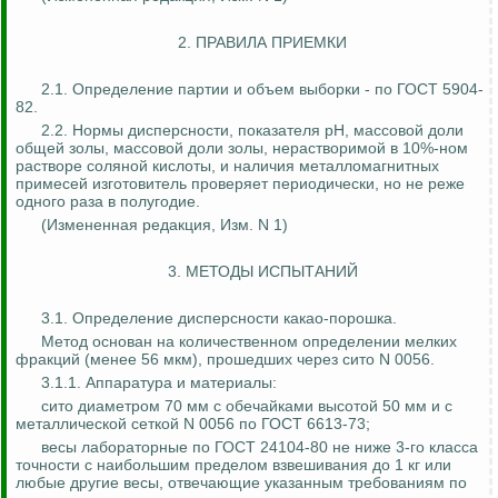
2. ПРАВИЛА ПРИЕМКИ
2.1. Определение партии и объем выборки - по ГОСТ 5904-
82.
2.2. Нормы дисперсности, показателя
pH
, массовой доли
общей золы, массовой доли золы, нерастворимой в 10%-ном
растворе соляной кислоты, и наличия металломагнитных
примесей изготовитель проверяет периодически, но не реже
одного раза в полугодие.
(Измененная редакция, Изм.
N 1)
3. МЕТОДЫ ИСПЫТАНИЙ
3.1. Определение дисперсности какао-порошка.
Метод основан на количественном определении мелких
фракций (менее 56 мкм), прошедших через сито N 0056.
3.1.1. Аппаратура и материалы:
сито диаметром 70 мм с обечайками высотой 50 мм и с
металлической сеткой N 0056 по ГОСТ 6613-73;
весы лабораторные по ГОСТ 24104-80 не ниже 3-го класса
точности с наибольшим пределом взвешивания до 1 кг или
любые другие весы, отвечающие указанным требованиям по