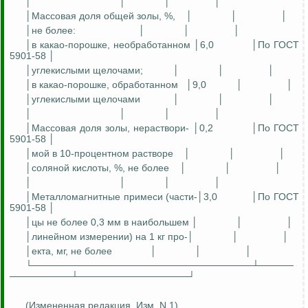
│
│
│
│
│Массовая доля общей золы, %,
│
│
│
│не более:
│
│
│
│в какао-порошке, необработанном │6,0
│П
о ГОСТ
5901-58 │
│углекислыми щелочами;
│
│
│
│в какао-порошке, обработанном
│9,0
│
│
│углекислыми щелочами
│
│
│
│
│
│
│
│Массовая доля золы,
нераствори
- │0,2
│П
о ГОСТ
5901-58 │
│
мой
в 10-процентном растворе
│
│
│
│соляной кислоты, %, не более
│
│
│
│
│
│
│
│Металломагнитные примеси (части-│3,0
│П
о ГОСТ
5901-58 │
│
цы
не более 0,3 мм
в
наибольшем │
│
│
│линейном измерении) на 1 кг
про
-│
│
│
│
екта
, мг, не более
│
│
│
└────────────────────────────────┴─────
─────────┴────────────────┘
(Измененная редакция, Изм.
N 1)