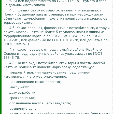
2995-73 или
подпергамента
по ГОСТ 1760-81. Бумага и тара
не должны иметь запаха.
4.5. Крышки банок по краю оклеивают или закатывают.
Пачки и бумажные пакеты склеивают и при необходимости
обтягивают целлофаном, пакеты из полимерных материалов
термосваривают
.
4.6. Какао-порошок, фасованный в потребительскую тару и
пакеты массой нетто не более 5 кг, упаковывают в ящики из
гофрированного картона по ГОСТ 13511-84, или по ГОСТ
13512-81, или фанерные по ГОСТ 10131-78, или дощатые по
ГОСТ 13357-81.
4.7.
Какао-порошок, отправляемый в районы Крайнего
Севера и труднодоступные районы, упаковывают по ГОСТ
15846-79.
4.8. На все виды потребительской тары и пакеты массой
нетто не более 5 кг наносят маркировку, содержащую:
товарный знак или наименование предприятия-
изготовителя и его местонахождение;
наименование какао-порошка;
массу нетто;
дату выработки;
срок хранения;
обозначение настоящего стандарта;
розничную цену;
рекомендуемый способ приготовления напитка (для массы