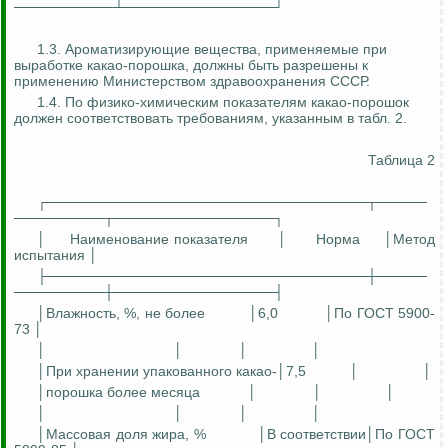
──────────┴───────────────┘
1.3. Ароматизирующие вещества, применяемые при
выработке какао-порошка, должны быть разрешены к
применению Министерством здравоохранения СССР.
1.4. По физико-химическим показателям какао-порошок
должен соответствовать требованиям, указанным в табл. 2.
Таблица 2
┌────────────────────────────────┬─────
─────────┬────────────────┐
│
Наименование показателя
│
Норма
│Метод
испытания │
├────────────────────────────────┼─────
─────────┼────────────────┤
│Влажность, %, не более
│6,0
│П
о ГОСТ 5900-
73 │
│
│
│
│
│При хранении упакованного какао-│7,5
│
│
│порошка более месяца
│
│
│
│
│
│
│
│Массовая доля жира, %
│В
соответствии
│П
о
ГОСТ