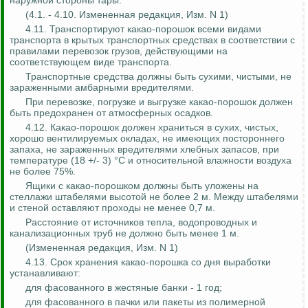
наружной стороны тары.
(4.1. - 4.10.
Измененная редакция, Изм. N 1)
4.11. Транспортируют какао-порошок всеми видами
транспорта в крытых транспортных средствах в соответствии с
правилами перевозок грузов, действующими на
соответствующем виде транспорта.
Транспортные средства должны быть сухими, чистыми, не
зараженными амбарными вредителями.
При перевозке, погрузке и выгрузке какао-порошок должен
быть предохранен от атмосферных осадков.
4.12. Какао-порошок должен храниться в сухих, чистых,
хорошо вентилируемых окладах, не имеющих постороннего
запаха, не зараженных вредителями хлебных запасов, при
температуре (18 +/- 3) °C и относительной влажности воздуха
не более 75%.
Ящики с какао-порошком должны быть уложены на
стеллажи штабелями высотой не более 2 м. Между штабелями
и стеной оставляют проходы не менее 0,7 м.
Расстояние от источников тепла, водопроводных и
канализационных труб не должно быть менее 1 м.
(Измененная редакция, Изм.
N 1)
4.13. Срок хранения какао-порошка со дня выработки
устанавливают:
для
фасованного
в жестяные банки - 1 год;
для
фасованного
в пачки или пакеты из полимерной