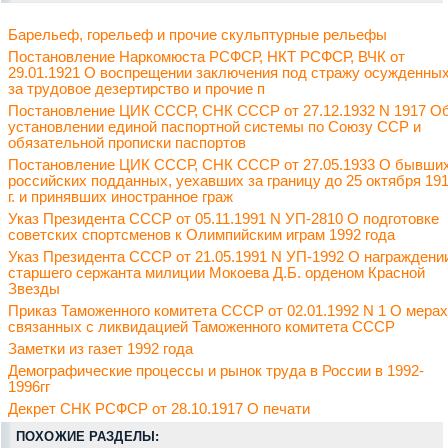
Барельеф, горельеф и прочие скульптурные рельефы
Постановление Наркомюста РСФСР, НКТ РСФСР, ВЧК от
29.01.1921 О воспрещении заключения под стражу осужденны
за трудовое дезертирство и прочие п
Постановление ЦИК СССР, СНК СССР от 27.12.1932 N 1917 О
установлении единой паспортной системы по Союзу ССР и
обязательной прописки паспортов
Постановление ЦИК СССР, СНК СССР от 27.05.1933 О бывши
российских подданных, уехавших за границу до 25 октября 19
г. и принявших иностранное граж
Указ Президента СССР от 05.11.1991 N УП-2810 О подготовке
советских спортсменов к Олимпийским играм 1992 года
Указ Президента СССР от 21.05.1991 N УП-1992 О награждени
старшего сержанта милиции Мокоева Д.Б. орденом Красной
Звезды
Приказ Таможенного комитета СССР от 02.01.1992 N 1 О мерах
связанных с ликвидацией Таможенного комитета СССР
Заметки из газет 1992 года
Демографические процессы и рынок труда в России в 1992-
1996гг
Декрет СНК РСФСР от 28.10.1917 О печати
ПОХОЖИЕ РАЗДЕЛЫ: