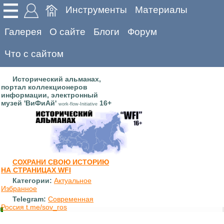
Инструменты
Материалы
Галерея
О сайте
Блоги
Форум
Что с сайтом
Исторический альманах,
портал коллекционеров
информации, электронный
музей 'ВиФиАй'
16+
work-flow-Initiative
СОХРАНИ СВОЮ ИСТОРИЮ
НА СТРАНИЦАХ WFI
Категории:
Актуальное
Избранное
Telegram:
Современная
Россия t.me/sov_ros