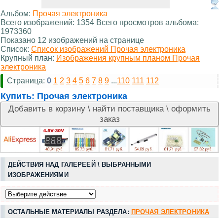
Альбом:
Прочая электроника
Всего изображений: 1354 Всего просмотров альбома:
1973360
Показано 12 изображений на странице
Список:
Список изображений Прочая электроника
Крупный план:
Изображения крупным планом Прочая
электроника
Страница:
0
1
2
3
4
5
6
7
8
9
...
110
111
112
Купить:
Прочая электроника
ДЕЙСТВИЯ НАД ГАЛЕРЕЕЙ \ ВЫБРАННЫМИ
ИЗОБРАЖЕНИЯМИ
ОСТАЛЬНЫЕ МАТЕРИАЛЫ РАЗДЕЛА:
ПРОЧАЯ ЭЛЕКТРОНИКА