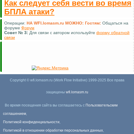
Как следует себя вести во время
БПЛА атаки?
Операции:
НА WFI.lomasm.ru МОЖНО:
Гостям:
Общаться на
форуме
Форум
Совет №
3:
Для связи с автором используйте
форму обратной
связи
Copyright © wfi.lomasm.ru (Work Flow Initiative) 1999-2025 Все права
защищены
wfi.lomasm.ru
Во время посещения сайта вы соглашаетесь с
Пользовательским
соглашением
,
Политикой конфиденциальности
,
Политикой в отношении обработки персональных данных
,