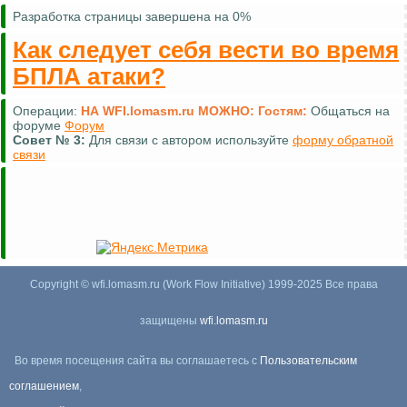
Разработка страницы завершена на 0%
Как следует себя вести во время
БПЛА атаки?
Операции:
НА WFI.lomasm.ru МОЖНО:
Гостям:
Общаться на
форуме
Форум
Совет №
3:
Для связи с автором используйте
форму обратной
связи
Copyright © wfi.lomasm.ru (Work Flow Initiative) 1999-2025 Все права
защищены
wfi.lomasm.ru
Во время посещения сайта вы соглашаетесь с
Пользовательским
соглашением
,