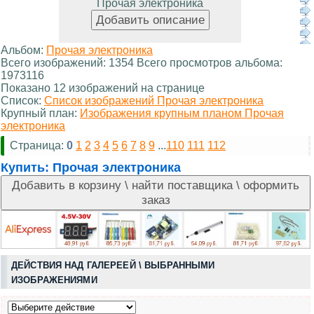
Прочая электроника
Альбом:
Прочая электроника
Всего изображений: 1354 Всего просмотров альбома:
1973116
Показано 12 изображений на странице
Список:
Список изображений Прочая электроника
Крупный план:
Изображения крупным планом Прочая
электроника
Страница:
0
1
2
3
4
5
6
7
8
9
...
110
111
112
Купить:
Прочая электроника
ДЕЙСТВИЯ НАД ГАЛЕРЕЕЙ \ ВЫБРАННЫМИ
ИЗОБРАЖЕНИЯМИ