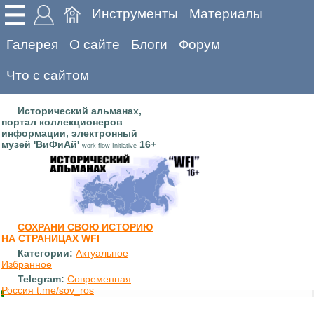
Инструменты
Материалы
Галерея
О сайте
Блоги
Форум
Что с сайтом
Исторический альманах,
портал коллекционеров
информации, электронный
музей 'ВиФиАй'
16+
work-flow-Initiative
СОХРАНИ СВОЮ ИСТОРИЮ
НА СТРАНИЦАХ WFI
Категории:
Актуальное
Избранное
Telegram:
Современная
Россия t.me/sov_ros