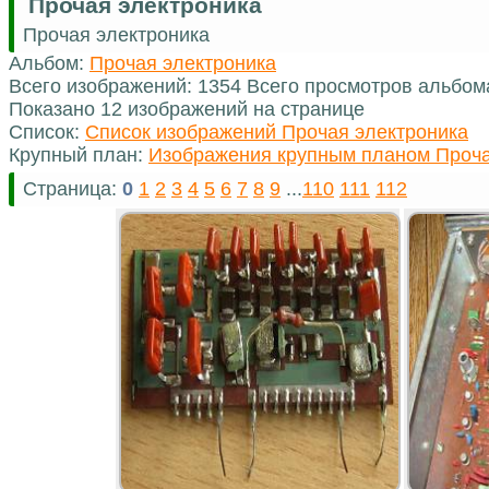
Прочая электроника
Прочая электроника
Альбом:
Прочая электроника
Всего изображений: 1354 Всего просмотров альбом
Показано 12 изображений на странице
Список:
Список изображений Прочая электроника
Крупный план:
Изображения крупным планом Проча
Страница:
0
1
2
3
4
5
6
7
8
9
...
110
111
112