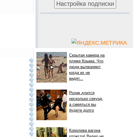
Скрытая камера на
пляже Крыма: Что
люди вытворяют,
когда их не
видят...
Ролик длится
несколько секунд,
а смеяться вы
будете долго
Королева вагона
отожгла! Видео не