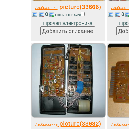
picture(33666)
Изображение
Изображе
0
0
Просмотров 5756
Прочая электроника
Про
picture(33682)
Изображение
Изображе