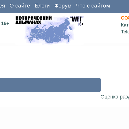
ея
О сайте
Блоги
Форум
Что с сайтом
СО
16+
Кат
Tel
Оценка раз