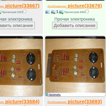
picture(33667)
picture(33676)
ние
Изображение
1
Просмотров 5253
Просмотров 6062
чая электроника
Прочая электроника
picture(33684)
picture(33693)
ние
Изображение