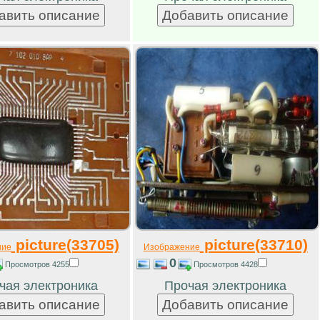
picture(33705)
picture(33710)
ние
Изображение
0
Просмотров 4255
Просмотров 4428
чая электроника
Прочая электроника