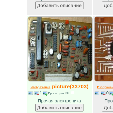
picture(33703)
Изображение
Изображе
1
0
Просмотров 4541
Прочая электроника
Про