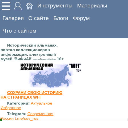
Инструменты
Материалы
Галерея
О сайте
Блоги
Форум
Что с сайтом
Исторический альманах,
портал коллекционеров
информации, электронный
музей 'ВиФиАй'
16+
work-flow-Initiative
СОХРАНИ СВОЮ ИСТОРИЮ
НА СТРАНИЦАХ WFI
Категории:
Актуальное
Избранное
Telegram:
Современная
Россия t.me/sov_ros