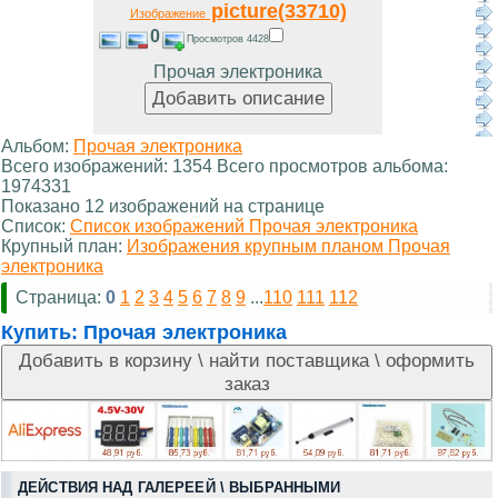
picture(33710)
Изображение
0
Просмотров 4428
Прочая электроника
Альбом:
Прочая электроника
Всего изображений: 1354 Всего просмотров альбома:
1974331
Показано 12 изображений на странице
Список:
Список изображений Прочая электроника
Крупный план:
Изображения крупным планом Прочая
электроника
Страница:
0
1
2
3
4
5
6
7
8
9
...
110
111
112
Купить:
Прочая электроника
ДЕЙСТВИЯ НАД ГАЛЕРЕЕЙ \ ВЫБРАННЫМИ