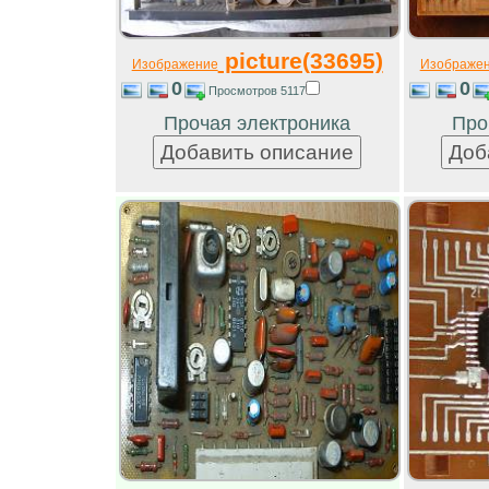
picture(33695)
Изображение
Изображе
0
0
Просмотров 5117
Прочая электроника
Про