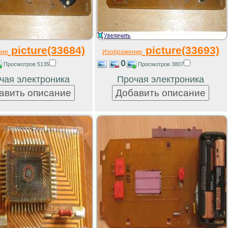
picture(33684)
picture(33693)
ние
Изображение
0
Просмотров 5135
Просмотров 3807
чая электроника
Прочая электроника