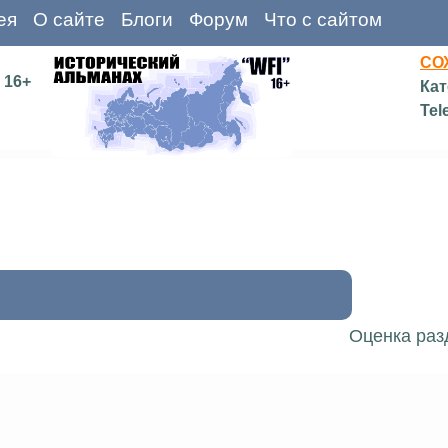
ея
О сайте
Блоги
Форум
Что с сайтом
СО
16+
Кат
Tel
Оценка раз