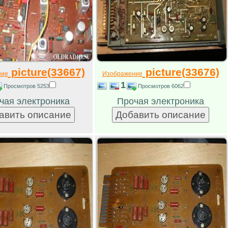
picture(33667)
picture(33676)
ние
Изображение
1
Просмотров 5253
Просмотров 6062
чая электроника
Прочая электроника