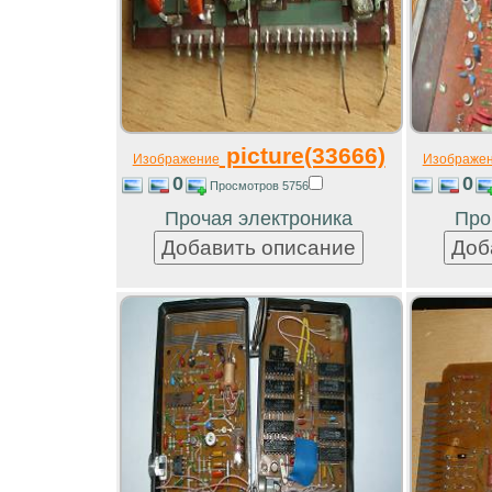
picture(33666)
Изображение
Изображе
0
0
Просмотров 5756
Прочая электроника
Про