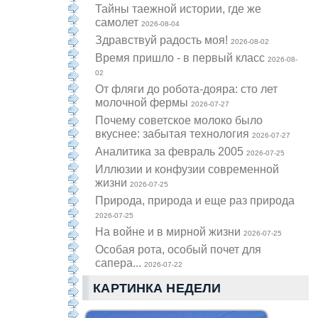
Тайны таежной истории, где же
самолет
2026-08-04
Здравствуй радость моя!
2026-08-02
Время пришло - в первый класс
2026-08-
02
От фляги до робота-дояра: сто лет
молочной фермы
2026-07-27
Почему советское молоко было
вкуснее: забытая технология
2026-07-27
Аналитика за февраль 2005
2026-07-25
Иллюзии и конфузии современной
жизни
2026-07-25
Природа, природа и еще раз природа
2026-07-25
На войне и в мирной жизни
2026-07-25
Особая рота, особый почет для
сапера...
2026-07-22
КАРТИНКА НЕДЕЛИ