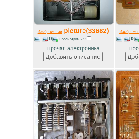
picture(33682)
Изображение
Изображе
0
0
Просмотров 6095
Прочая электроника
Про