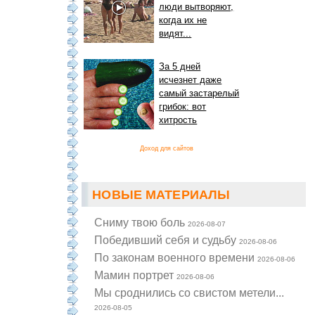
люди вытворяют,
когда их не
видят...
За 5 дней
исчезнет даже
самый застарелый
грибок: вот
хитрость
Доход для сайтов
НОВЫЕ МАТЕРИАЛЫ
Cниму твою боль
2026-08-07
Победивший себя и судьбу
2026-08-06
По законам военного времени
2026-08-06
Мамин портрет
2026-08-06
Мы сроднились со свистом метели...
2026-08-05