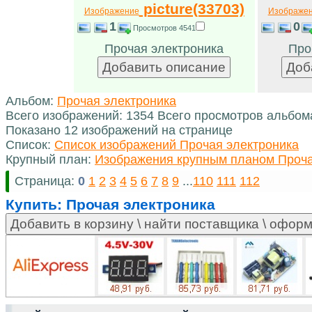
picture(33703)
Изображение
Изображе
1
0
Просмотров 4541
Прочая электроника
Про
Альбом:
Прочая электроника
Всего изображений: 1354 Всего просмотров альбом
Показано 12 изображений на странице
Список:
Список изображений Прочая электроника
Крупный план:
Изображения крупным планом Проча
Страница:
0
1
2
3
4
5
6
7
8
9
...
110
111
112
Купить:
Прочая электроника