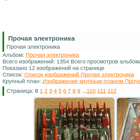
Прочая электроника
Прочая электроника
Альбом:
Прочая электроника
Всего изображений: 1354 Всего просмотров альбом
Показано 12 изображений на странице
Список:
Список изображений Прочая электроника
Крупный план:
Изображения крупным планом Проча
Страница:
0
1
2
3
4
5
6
7
8
9
...
110
111
112