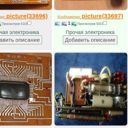
picture(33696)
picture(33697)
ние
Изображение
1
Просмотров 5119
Просмотров 5021
чая электроника
Прочая электроника