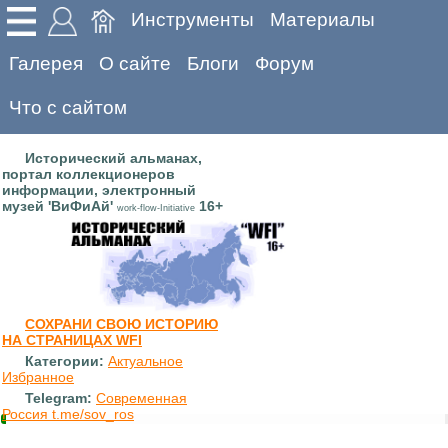
Инструменты
Материалы
Галерея
О сайте
Блоги
Форум
Что с сайтом
Исторический альманах,
портал коллекционеров
информации, электронный
музей 'ВиФиАй'
16+
work-flow-Initiative
СОХРАНИ СВОЮ ИСТОРИЮ
НА СТРАНИЦАХ WFI
Категории:
Актуальное
Избранное
Telegram:
Современная
Россия t.me/sov_ros