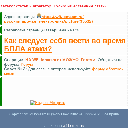
Каталог статей и агрегатор. Только качественные статьи!
Адрес страницы:
https://wfi.lomasm.ru/
русский.прочая_электроника/picture(35532)
Разработка страницы завершена на 0%
Как следует себя вести во время
БПЛА атаки?
Операции:
НА WFI.lomasm.ru МОЖНО:
Гостям:
Общаться на
форуме
Форум
Совет №
3:
Для связи с автором используйте
форму обратной
связи
Copyright © wfi.lomasm.ru (Work Flow Initiative) 1999-2025 Все права
защищены
wfi.lomasm.ru