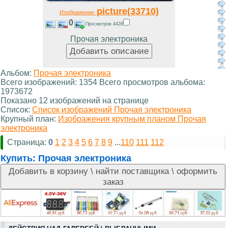
picture(33710)
Изображение
0
Просмотров 4428
Прочая электроника
Альбом:
Прочая электроника
Всего изображений: 1354 Всего просмотров альбома:
1973672
Показано 12 изображений на странице
Список:
Список изображений Прочая электроника
Крупный план:
Изображения крупным планом Прочая
электроника
Страница:
0
1
2
3
4
5
6
7
8
9
...
110
111
112
Купить:
Прочая электроника