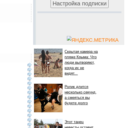
Скрытая камера на
пляже Крыма: Что
люди вытворяют,
когда их не
видят...
Ролик длится
несколько секунд,
а смеяться вы
будете долго
Этот танец
невесты оставит