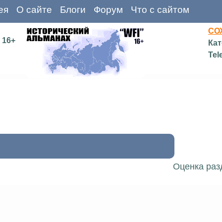
ея
О сайте
Блоги
Форум
Что с сайтом
СО
16+
Кат
Tel
Оценка раз