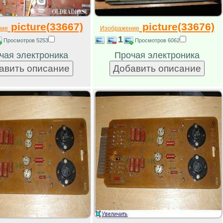
picture(33667)
picture(33676)
ние
Изображение
1
Просмотров 5253
Просмотров 6062
чая электроника
Прочая электроника