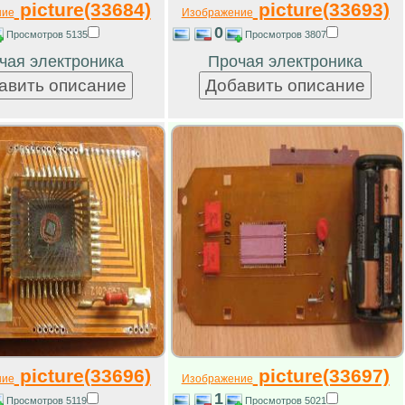
picture(33684)
picture(33693)
ние
Изображение
0
Просмотров 5135
Просмотров 3807
чая электроника
Прочая электроника
picture(33696)
picture(33697)
ние
Изображение
1
Просмотров 5119
Просмотров 5021