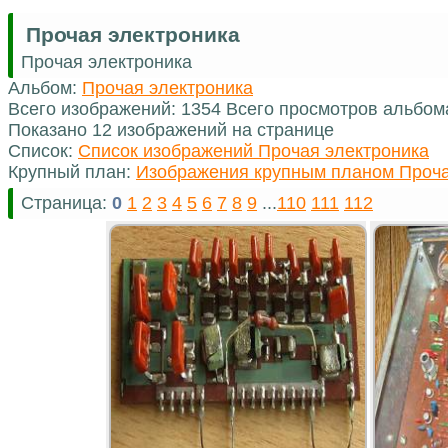
Прочая электроника
Прочая электроника
Альбом:
Прочая электроника
Всего изображений: 1354 Всего просмотров альбом
Показано 12 изображений на странице
Список:
Список изображений Прочая электроника
Крупный план:
Изображения крупным планом Проча
Страница:
0
1
2
3
4
5
6
7
8
9
...
110
111
112