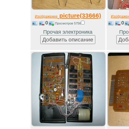
picture(33666)
Изображение
Изображе
0
0
Просмотров 5756
Прочая электроника
Про