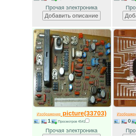
Прочая электроника
Про
picture(33703)
Изображение
Изображе
1
0
Просмотров 4541
Прочая электроника
Про