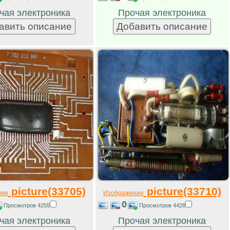
чая электроника
Прочая электроника
picture(33705)
picture(33710)
ние
Изображение
0
Просмотров 4255
Просмотров 4428
чая электроника
Прочая электроника