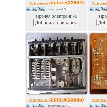
picture(33682)
Изображение
Изображе
0
0
Просмотров 6095
Прочая электроника
Про
picture(33695)
Изображение
Изображе
0
0
Просмотров 5117