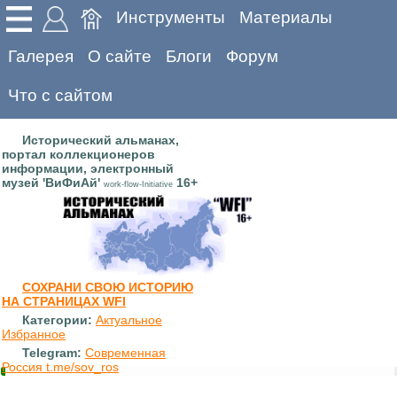
Инструменты
Материалы
Галерея
О сайте
Блоги
Форум
Что с сайтом
Исторический альманах,
портал коллекционеров
информации, электронный
музей 'ВиФиАй'
16+
work-flow-Initiative
СОХРАНИ СВОЮ ИСТОРИЮ
НА СТРАНИЦАХ WFI
Категории:
Актуальное
Избранное
Telegram:
Современная
Россия t.me/sov_ros