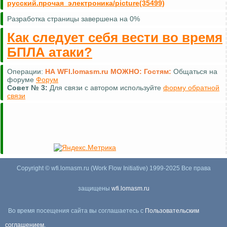
русский.прочая_электроника/picture(35499)
Разработка страницы завершена на 0%
Как следует себя вести во время
БПЛА атаки?
Операции:
НА WFI.lomasm.ru МОЖНО:
Гостям:
Общаться на
форуме
Форум
Совет №
3:
Для связи с автором используйте
форму обратной
связи
Copyright © wfi.lomasm.ru (Work Flow Initiative) 1999-2025 Все права
защищены
wfi.lomasm.ru
Во время посещения сайта вы соглашаетесь с
Пользовательским
соглашением
,