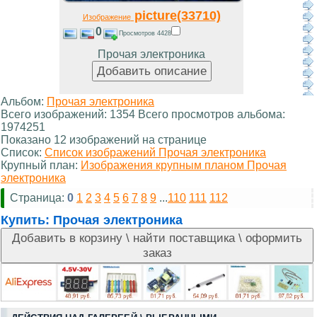
picture(33710)
Изображение
0
Просмотров 4428
Прочая электроника
Альбом:
Прочая электроника
Всего изображений: 1354 Всего просмотров альбома:
1974251
Показано 12 изображений на странице
Список:
Список изображений Прочая электроника
Крупный план:
Изображения крупным планом Прочая
электроника
Страница:
0
1
2
3
4
5
6
7
8
9
...
110
111
112
Купить:
Прочая электроника