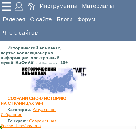
Инструменты
Материалы
Галерея
О сайте
Блоги
Форум
Что с сайтом
Исторический альманах,
портал коллекционеров
информации, электронный
музей 'ВиФиАй'
16+
work-flow-Initiative
СОХРАНИ СВОЮ ИСТОРИЮ
НА СТРАНИЦАХ WFI
Категории:
Актуальное
Избранное
Telegram:
Современная
Россия t.me/sov_ros