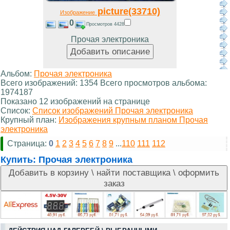
picture(33710)
Изображение
0
Просмотров 4428
Прочая электроника
Альбом:
Прочая электроника
Всего изображений: 1354 Всего просмотров альбома:
1974187
Показано 12 изображений на странице
Список:
Список изображений Прочая электроника
Крупный план:
Изображения крупным планом Прочая
электроника
Страница:
0
1
2
3
4
5
6
7
8
9
...
110
111
112
Купить:
Прочая электроника