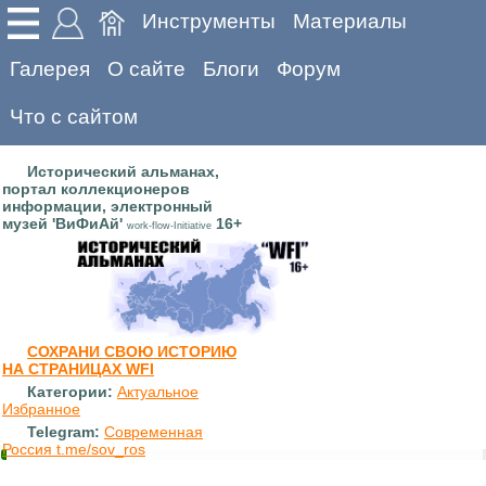
Инструменты
Материалы
Галерея
О сайте
Блоги
Форум
Что с сайтом
Исторический альманах,
портал коллекционеров
информации, электронный
музей 'ВиФиАй'
16+
work-flow-Initiative
СОХРАНИ СВОЮ ИСТОРИЮ
НА СТРАНИЦАХ WFI
Категории:
Актуальное
Избранное
Telegram:
Современная
Россия t.me/sov_ros