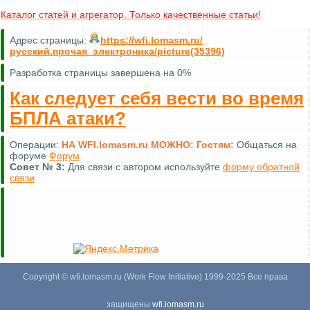
Каталог статей и агрегатор. Только качественные статьи!
Адрес страницы:
https://wfi.lomasm.ru/
русский.прочая_электроника/picture(35396)
Разработка страницы завершена на 0%
Как следует себя вести во время
БПЛА атаки?
Операции:
НА WFI.lomasm.ru МОЖНО:
Гостям:
Общаться на
форуме
Форум
Совет №
3:
Для связи с автором используйте
форму обратной
связи
Copyright © wfi.lomasm.ru (Work Flow Initiative) 1999-2025 Все права
защищены
wfi.lomasm.ru