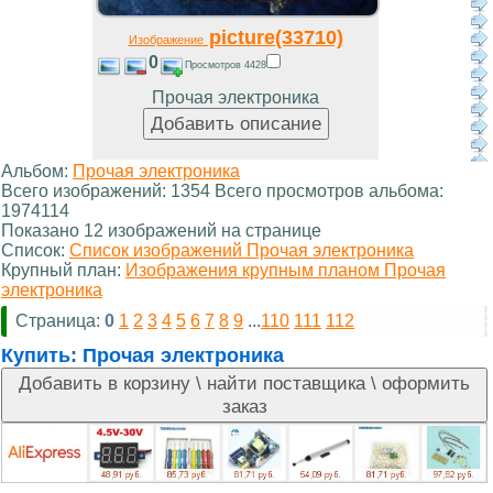
picture(33710)
Изображение
0
Просмотров 4428
Прочая электроника
Альбом:
Прочая электроника
Всего изображений: 1354 Всего просмотров альбома:
1974114
Показано 12 изображений на странице
Список:
Список изображений Прочая электроника
Крупный план:
Изображения крупным планом Прочая
электроника
Страница:
0
1
2
3
4
5
6
7
8
9
...
110
111
112
Купить:
Прочая электроника