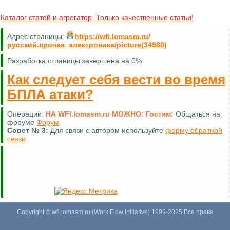
Каталог статей и агрегатор. Только качественные статьи!
Адрес страницы:
https://wfi.lomasm.ru/
русский.прочая_электроника/picture(34980)
Разработка страницы завершена на 0%
Как следует себя вести во время
БПЛА атаки?
Операции:
НА WFI.lomasm.ru МОЖНО:
Гостям:
Общаться на
форуме
Форум
Совет №
3:
Для связи с автором используйте
форму обратной
связи
Copyright © wfi.lomasm.ru (Work Flow Initiative) 1999-2025 Все права