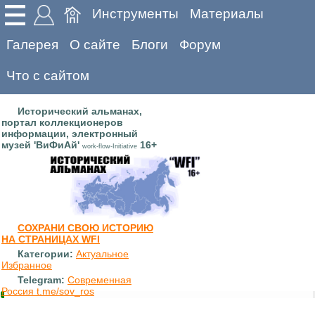
Инструменты
Материалы
Галерея
О сайте
Блоги
Форум
Что с сайтом
Исторический альманах,
портал коллекционеров
информации, электронный
музей 'ВиФиАй'
16+
work-flow-Initiative
СОХРАНИ СВОЮ ИСТОРИЮ
НА СТРАНИЦАХ WFI
Категории:
Актуальное
Избранное
Telegram:
Современная
Россия t.me/sov_ros