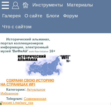
Инструменты
Материалы
Галерея
О сайте
Блоги
Форум
Что с сайтом
Исторический альманах,
портал коллекционеров
информации, электронный
музей 'ВиФиАй'
16+
work-flow-Initiative
СОХРАНИ СВОЮ ИСТОРИЮ
НА СТРАНИЦАХ WFI
Категории:
Актуальное
Избранное
Telegram:
Современная
Россия t.me/sov_ros