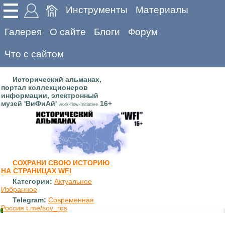
Инструменты
Материалы
Галерея
О сайте
Блоги
Форум
Что с сайтом
Исторический альманах,
портал коллекционеров
информации, электронный
музей 'ВиФиАй'
16+
work-flow-Initiative
СОХРАНИ СВОЮ ИСТОРИЮ
НА СТРАНИЦАХ WFI
Категории:
Актуальное
Избранное
Telegram:
Современная
Россия t.me/sov_ros