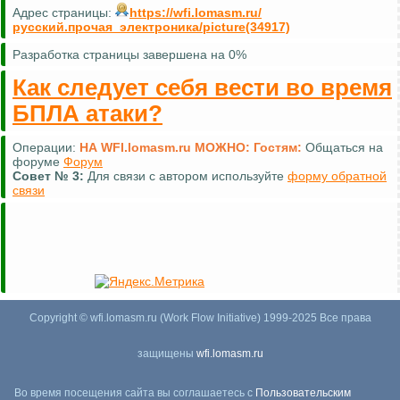
Адрес страницы:
https://wfi.lomasm.ru/
русский.прочая_электроника/picture(34917)
Разработка страницы завершена на 0%
Как следует себя вести во время
БПЛА атаки?
Операции:
НА WFI.lomasm.ru МОЖНО:
Гостям:
Общаться на
форуме
Форум
Совет №
3:
Для связи с автором используйте
форму обратной
связи
Copyright © wfi.lomasm.ru (Work Flow Initiative) 1999-2025 Все права
защищены
wfi.lomasm.ru
Во время посещения сайта вы соглашаетесь с
Пользовательским