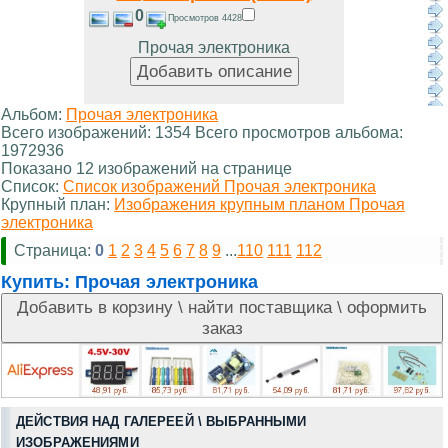
0
Просмотров 4428
Прочая электроника
Альбом:
Прочая электроника
Всего изображений: 1354 Всего просмотров альбома:
1972936
Показано 12 изображений на странице
Список:
Список изображений Прочая электроника
Крупный план:
Изображения крупным планом Прочая
электроника
Страница:
0
1
2
3
4
5
6
7
8
9
...
110
111
112
Купить:
Прочая электроника
ДЕЙСТВИЯ НАД ГАЛЕРЕЕЙ \ ВЫБРАННЫМИ
ИЗОБРАЖЕНИЯМИ