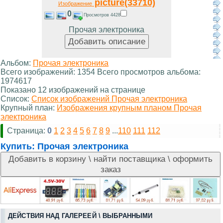
picture(33710)
Изображение
0
Просмотров 4428
Прочая электроника
Альбом:
Прочая электроника
Всего изображений: 1354 Всего просмотров альбома:
1974617
Показано 12 изображений на странице
Список:
Список изображений Прочая электроника
Крупный план:
Изображения крупным планом Прочая
электроника
Страница:
0
1
2
3
4
5
6
7
8
9
...
110
111
112
Купить:
Прочая электроника
ДЕЙСТВИЯ НАД ГАЛЕРЕЕЙ \ ВЫБРАННЫМИ