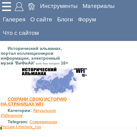
Инструменты
Материалы
Галерея
О сайте
Блоги
Форум
Что с сайтом
Исторический альманах,
портал коллекционеров
информации, электронный
музей 'ВиФиАй'
16+
work-flow-Initiative
СОХРАНИ СВОЮ ИСТОРИЮ
НА СТРАНИЦАХ WFI
Категории:
Актуальное
Избранное
Telegram:
Современная
Россия t.me/sov_ros