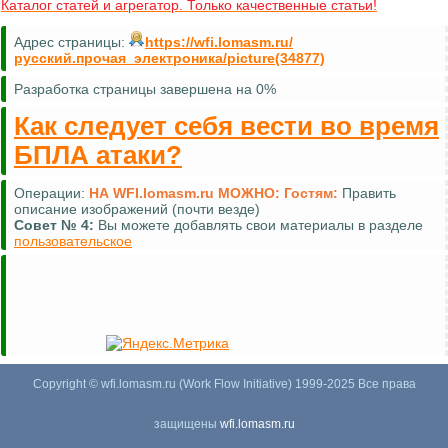
Каталог статей и агрегатор. Только качественные статьи!
Адрес страницы:
https://wfi.lomasm.ru/
русский.прочая_электроника/picture(34877)
Разработка страницы завершена на 0%
Как следует себя вести во время
БПЛА атаки?
Операции:
НА WFI.lomasm.ru МОЖНО:
Гостям:
Править
описание изображений (почти везде)
Совет №
4:
Вы можете добавлять свои материалы в разделе
пользовательское
Copyright © wfi.lomasm.ru (Work Flow Initiative) 1999-2025 Все права
защищены
wfi.lomasm.ru