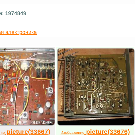
а: 1974849
я электроника
picture(33667)
picture(33676)
ние
Изображение