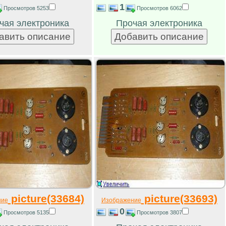
1
Просмотров 5253
Просмотров 6062
чая электроника
Прочая электроника
picture(33684)
picture(33693)
ние
Изображение
0
Просмотров 5135
Просмотров 3807