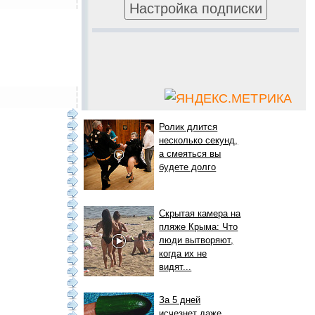
Ролик длится
несколько секунд,
а смеяться вы
будете долго
Скрытая камера на
пляже Крыма: Что
люди вытворяют,
когда их не
видят...
За 5 дней
исчезнет даже