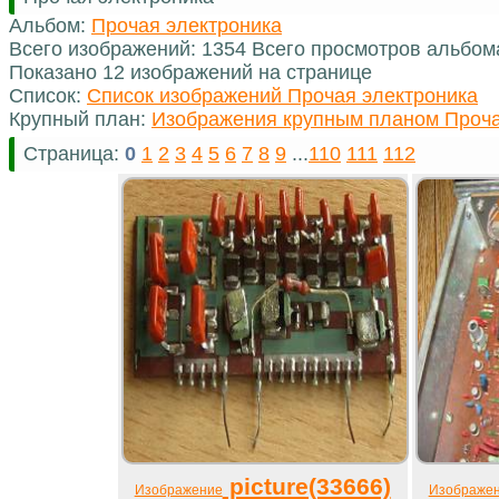
Альбом:
Прочая электроника
Всего изображений: 1354 Всего просмотров альбом
Показано 12 изображений на странице
Список:
Список изображений Прочая электроника
Крупный план:
Изображения крупным планом Проча
Страница:
0
1
2
3
4
5
6
7
8
9
...
110
111
112
picture(33666)
Изображение
Изображе