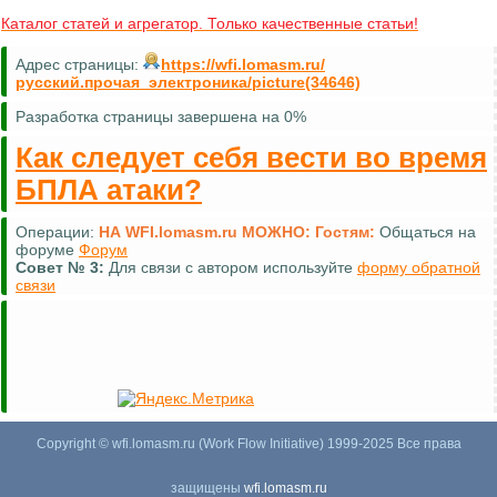
Каталог статей и агрегатор. Только качественные статьи!
Адрес страницы:
https://wfi.lomasm.ru/
русский.прочая_электроника/picture(34646)
Разработка страницы завершена на 0%
Как следует себя вести во время
БПЛА атаки?
Операции:
НА WFI.lomasm.ru МОЖНО:
Гостям:
Общаться на
форуме
Форум
Совет №
3:
Для связи с автором используйте
форму обратной
связи
Copyright © wfi.lomasm.ru (Work Flow Initiative) 1999-2025 Все права
защищены
wfi.lomasm.ru