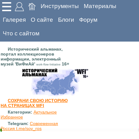
Инструменты
Материалы
Галерея
О сайте
Блоги
Форум
Что с сайтом
Исторический альманах,
портал коллекционеров
информации, электронный
музей 'ВиФиАй'
16+
work-flow-Initiative
СОХРАНИ СВОЮ ИСТОРИЮ
НА СТРАНИЦАХ WFI
Категории:
Актуальное
Избранное
Telegram:
Современная
Россия t.me/sov_ros