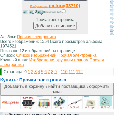
picture(33710)
Изображение
0
Просмотров 4428
Прочая электроника
Альбом:
Прочая электроника
Всего изображений: 1354 Всего просмотров альбома:
1974521
Показано 12 изображений на странице
Список:
Список изображений Прочая электроника
Крупный план:
Изображения крупным планом Прочая
электроника
Страница:
0
1
2
3
4
5
6
7
8
9
...
110
111
112
Купить:
Прочая электроника