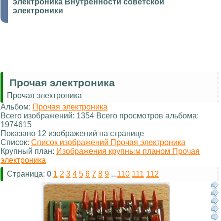
электроника Внутренности советской
электроники
Прочая электроника
Прочая электроника
Альбом:
Прочая электроника
Всего изображений: 1354 Всего просмотров альбома:
1974615
Показано 12 изображений на странице
Список:
Список изображений Прочая электроника
Крупный план:
Изображения крупным планом Прочая
электроника
Страница:
0
1
2
3
4
5
6
7
8
9
...
110
111
112