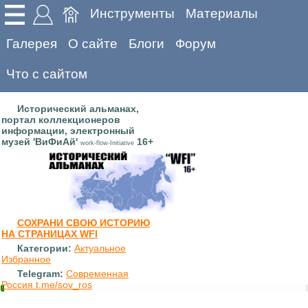
Инструменты
Материалы
Галерея
О сайте
Блоги
Форум
Что с сайтом
Исторический альманах,
портал коллекционеров
информации, электронный
музей 'ВиФиАй'
16+
work-flow-Initiative
СОХРАНИ СВОЮ ИСТОРИЮ
НА СТРАНИЦАХ WFI
Категории:
Актуальное
Избранное
Telegram:
Современная
Россия t.me/sov_ros