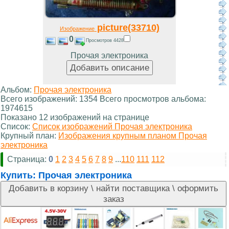
picture(33710)
Изображение
0
Просмотров 4428
Прочая электроника
Альбом:
Прочая электроника
Всего изображений: 1354 Всего просмотров альбома:
1974615
Показано 12 изображений на странице
Список:
Список изображений Прочая электроника
Крупный план:
Изображения крупным планом Прочая
электроника
Страница:
0
1
2
3
4
5
6
7
8
9
...
110
111
112
Купить:
Прочая электроника