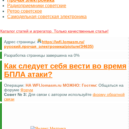
Прочая электроника
Радиоприемники советские
Ретро советское
Самодельная советская электроника
Каталог статей и агрегатор. Только качественные статьи!
Адрес страницы:
https://wfi.lomasm.ru/
русский.прочая_электроника/picture(34635)
Разработка страницы завершена на 0%
Как следует себя вести во время
БПЛА атаки?
Операции:
НА WFI.lomasm.ru МОЖНО:
Гостям:
Общаться на
форуме
Форум
Совет №
3:
Для связи с автором используйте
форму обратной
связи