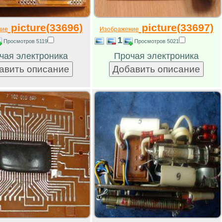
picture(33696)
picture(33697)
ние
Изображение
1
Просмотров 5119
Просмотров 5021
чая электроника
Прочая электроника