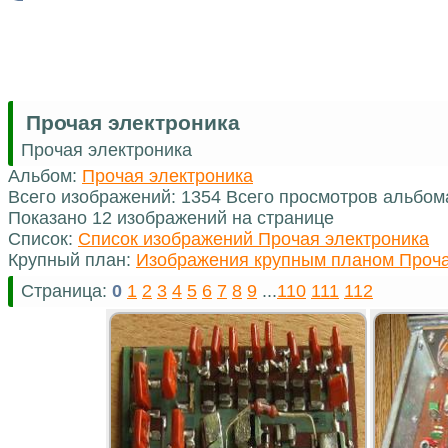
Прочая электроника
Прочая электроника
Альбом:
Прочая электроника
Всего изображений: 1354 Всего просмотров альбом
Показано 12 изображений на странице
Список:
Список изображений Прочая электроника
Крупный план:
Изображения крупным планом Проча
Страница:
0
1
2
3
4
5
6
7
8
9
...
110
111
112