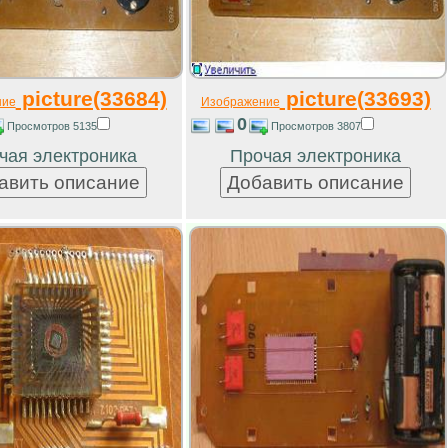
picture(33684)
picture(33693)
ние
Изображение
0
Просмотров 5135
Просмотров 3807
чая электроника
Прочая электроника