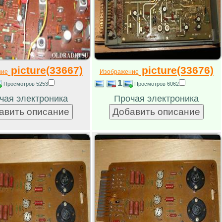
picture(33667)
picture(33676)
ние
Изображение
1
Просмотров 5253
Просмотров 6062
чая электроника
Прочая электроника