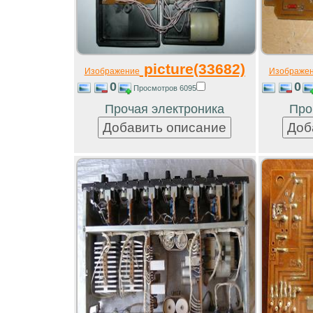
picture(33682)
Изображение
Изображе
0
0
Просмотров 6095
Прочая электроника
Про