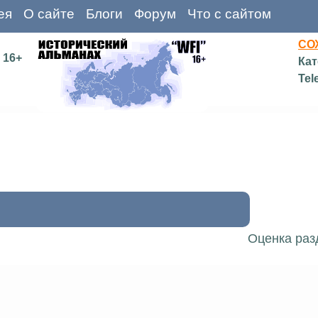
ея
О сайте
Блоги
Форум
Что с сайтом
СО
16+
Кат
Tel
Оценка раз