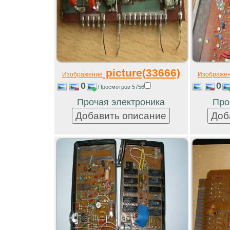
picture(33666)
Изображение
Изображе
0
0
Просмотров 5756
Прочая электроника
Про