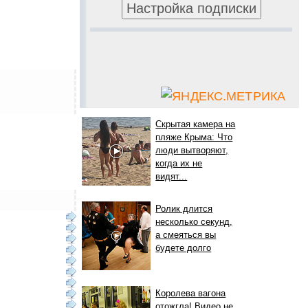
Скрытая камера на
пляже Крыма: Что
люди вытворяют,
когда их не
видят...
Ролик длится
несколько секунд,
а смеяться вы
будете долго
Королева вагона
отожгла! Видео не