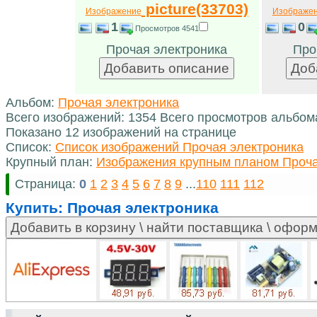
picture(33703)
Изображение
Изображе
1
0
Просмотров 4541
Прочая электроника
Про
Альбом:
Прочая электроника
Всего изображений: 1354 Всего просмотров альбом
Показано 12 изображений на странице
Список:
Список изображений Прочая электроника
Крупный план:
Изображения крупным планом Проча
Страница:
0
1
2
3
4
5
6
7
8
9
...
110
111
112
Купить:
Прочая электроника