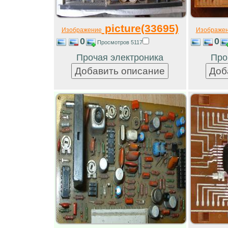
picture(33695)
Изображение
Изображе
0
0
Просмотров 5117
Прочая электроника
Про