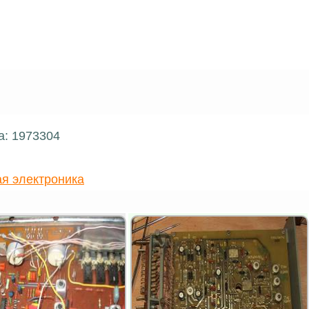
а: 1973304
я электроника