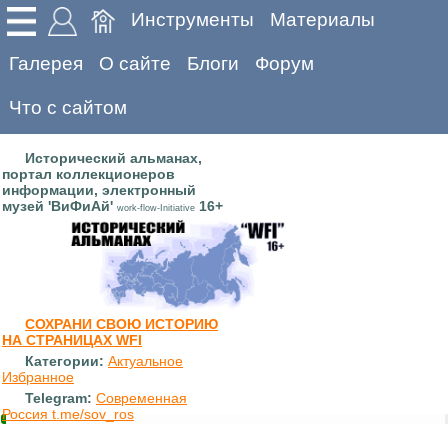
Инструменты
Материалы
Галерея
О сайте
Блоги
Форум
Что с сайтом
Исторический альманах,
портал коллекционеров
информации, электронный
музей 'ВиФиАй'
16+
work-flow-Initiative
СОХРАНИ СВОЮ ИСТОРИЮ
НА СТРАНИЦАХ WFI
Категории:
Актуальное
Избранное
Telegram:
Современная
Россия t.me/sov_ros