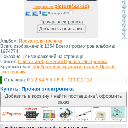
picture(33710)
Изображение
0
Просмотров 4428
Прочая электроника
Альбом:
Прочая электроника
Всего изображений: 1354 Всего просмотров альбома:
1974774
Показано 12 изображений на странице
Список:
Список изображений Прочая электроника
Крупный план:
Изображения крупным планом Прочая
электроника
Страница:
0
1
2
3
4
5
6
7
8
9
...
110
111
112
Купить:
Прочая электроника