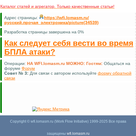
Каталог статей и агрегатор. Только качественные статьи!
Адрес страницы:
https://wfi.lomasm.ru/
русский.прочая_электроника/picture(34539)
Разработка страницы завершена на 0%
Как следует себя вести во время
БПЛА атаки?
Операции:
НА WFI.lomasm.ru МОЖНО:
Гостям:
Общаться на
форуме
Форум
Совет №
3:
Для связи с автором используйте
форму обратной
связи
Copyright © wfi.lomasm.ru (Work Flow Initiative) 1999-2025 Все права
защищены
wfi.lomasm.ru