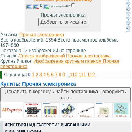
0
Просмотров 4428
Прочая электроника
Альбом:
Прочая электроника
Всего изображений: 1354 Всего просмотров альбома:
1974860
Показано 12 изображений на странице
Список:
Список изображений Прочая электроника
Крупный план:
Изображения крупным планом Прочая
электроника
Страница:
0
1
2
3
4
5
6
7
8
9
...
110
111
112
Купить:
Прочая электроника
ДЕЙСТВИЯ НАД ГАЛЕРЕЕЙ \ ВЫБРАННЫМИ
ИЗОБРАЖЕНИЯМИ