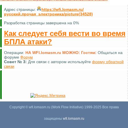
Адрес страницы:
https://wfi.lomasm.ru/
русский.прочая_электроника/picture(34528)
Разработка страницы завершена на 0%
Как следует себя вести во время
БПЛА атаки?
Операции:
НА WFI.lomasm.ru МОЖНО:
Гостям:
Общаться на
форуме
Форум
Совет №
3:
Для связи с автором используйте
форму обратной
связи
Copyright © wfi.lomasm.ru (Work Flow Initiative) 1999-2025 Все права
защищены
wfi.lomasm.ru