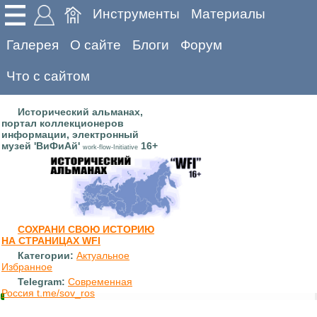
Инструменты
Материалы
Галерея
О сайте
Блоги
Форум
Что с сайтом
Исторический альманах,
портал коллекционеров
информации, электронный
музей 'ВиФиАй'
16+
work-flow-Initiative
СОХРАНИ СВОЮ ИСТОРИЮ
НА СТРАНИЦАХ WFI
Категории:
Актуальное
Избранное
Telegram:
Современная
Россия t.me/sov_ros