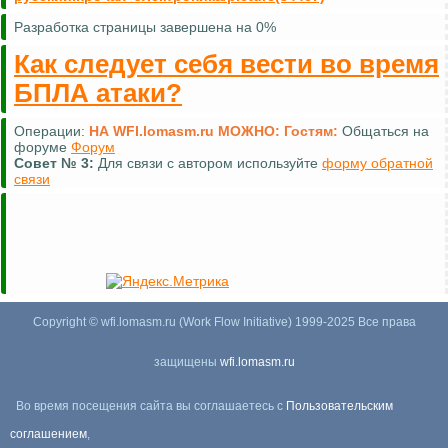
Разработка страницы завершена на 0%
Как следует себя вести во время
БПЛА атаки?
Операции:
НА WFI.lomasm.ru МОЖНО:
Гостям:
Общаться на
форуме
Форум
Совет №
3:
Для связи с автором используйте
форму обратной
связи
Copyright © wfi.lomasm.ru (Work Flow Initiative) 1999-2025 Все права
защищены
wfi.lomasm.ru
Во время посещения сайта вы соглашаетесь с
Пользовательским
соглашением
,