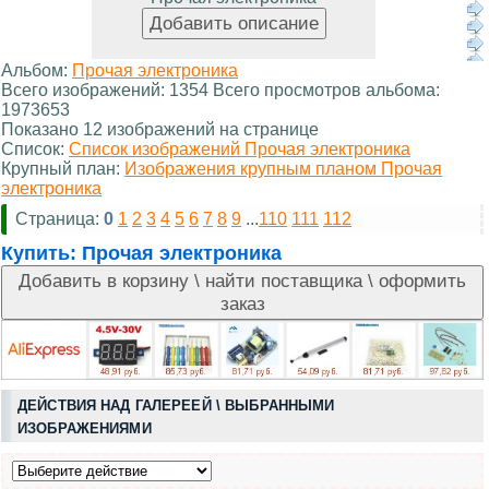
Альбом:
Прочая электроника
Всего изображений: 1354 Всего просмотров альбома:
1973653
Показано 12 изображений на странице
Список:
Список изображений Прочая электроника
Крупный план:
Изображения крупным планом Прочая
электроника
Страница:
0
1
2
3
4
5
6
7
8
9
...
110
111
112
Купить:
Прочая электроника
ДЕЙСТВИЯ НАД ГАЛЕРЕЕЙ \ ВЫБРАННЫМИ
ИЗОБРАЖЕНИЯМИ