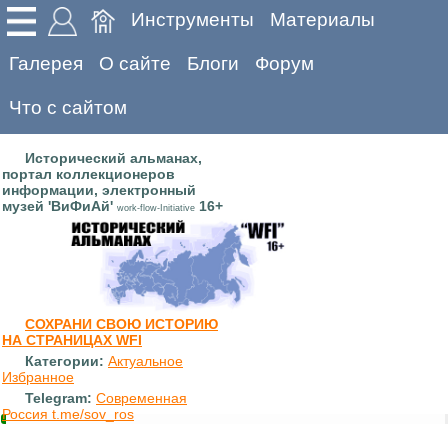
Инструменты
Материалы
Галерея
О сайте
Блоги
Форум
Что с сайтом
Исторический альманах,
портал коллекционеров
информации, электронный
музей 'ВиФиАй'
16+
work-flow-Initiative
СОХРАНИ СВОЮ ИСТОРИЮ
НА СТРАНИЦАХ WFI
Категории:
Актуальное
Избранное
Telegram:
Современная
Россия t.me/sov_ros