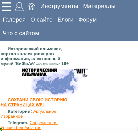
Инструменты
Материалы
Галерея
О сайте
Блоги
Форум
Что с сайтом
Исторический альманах,
портал коллекционеров
информации, электронный
музей 'ВиФиАй'
16+
work-flow-Initiative
СОХРАНИ СВОЮ ИСТОРИЮ
НА СТРАНИЦАХ WFI
Категории:
Актуальное
Избранное
Telegram:
Современная
Россия t.me/sov_ros