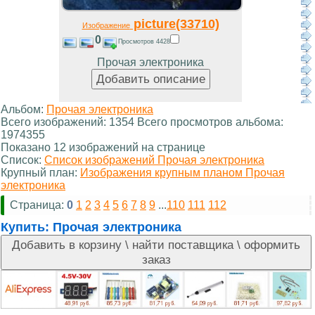
picture(33710)
Изображение
0
Просмотров 4428
Прочая электроника
Альбом:
Прочая электроника
Всего изображений: 1354 Всего просмотров альбома:
1974355
Показано 12 изображений на странице
Список:
Список изображений Прочая электроника
Крупный план:
Изображения крупным планом Прочая
электроника
Страница:
0
1
2
3
4
5
6
7
8
9
...
110
111
112
Купить:
Прочая электроника