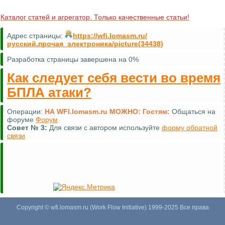
Каталог статей и агрегатор. Только качественные статьи!
Адрес страницы:
https://wfi.lomasm.ru/
русский.прочая_электроника/picture(34438)
Разработка страницы завершена на 0%
Как следует себя вести во время
БПЛА атаки?
Операции:
НА WFI.lomasm.ru МОЖНО:
Гостям:
Общаться на
форуме
Форум
Совет №
3:
Для связи с автором используйте
форму обратной
связи
Copyright © wfi.lomasm.ru (Work Flow Initiative) 1999-2025 Все права