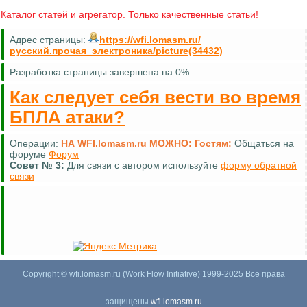
Каталог статей и агрегатор. Только качественные статьи!
Адрес страницы:
https://wfi.lomasm.ru/
русский.прочая_электроника/picture(34432)
Разработка страницы завершена на 0%
Как следует себя вести во время
БПЛА атаки?
Операции:
НА WFI.lomasm.ru МОЖНО:
Гостям:
Общаться на
форуме
Форум
Совет №
3:
Для связи с автором используйте
форму обратной
связи
Copyright © wfi.lomasm.ru (Work Flow Initiative) 1999-2025 Все права
защищены
wfi.lomasm.ru