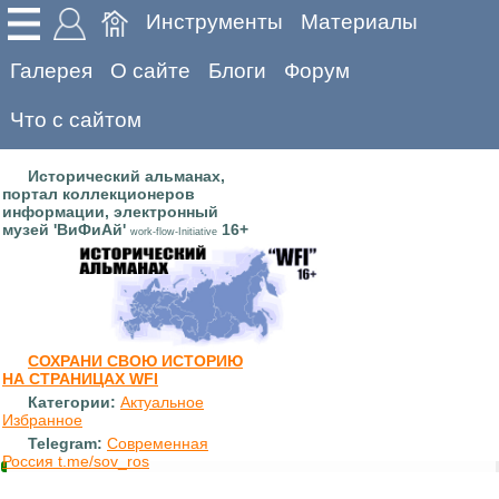
Инструменты
Материалы
Галерея
О сайте
Блоги
Форум
Что с сайтом
Исторический альманах,
портал коллекционеров
информации, электронный
музей 'ВиФиАй'
16+
work-flow-Initiative
СОХРАНИ СВОЮ ИСТОРИЮ
НА СТРАНИЦАХ WFI
Категории:
Актуальное
Избранное
Telegram:
Современная
Россия t.me/sov_ros