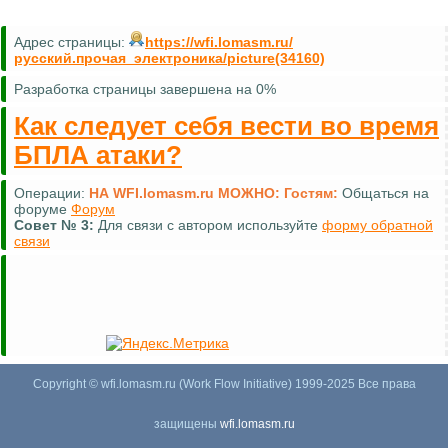
Адрес страницы:
https://wfi.lomasm.ru/
русский.прочая_электроника/picture(34160)
Разработка страницы завершена на 0%
Как следует себя вести во время
БПЛА атаки?
Операции:
НА WFI.lomasm.ru МОЖНО:
Гостям:
Общаться на
форуме
Форум
Совет №
3:
Для связи с автором используйте
форму обратной
связи
Copyright © wfi.lomasm.ru (Work Flow Initiative) 1999-2025 Все права
защищены
wfi.lomasm.ru