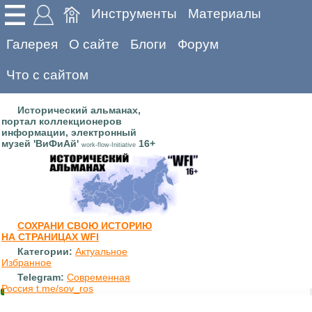
Инструменты
Материалы
Галерея
О сайте
Блоги
Форум
Что с сайтом
Исторический альманах,
портал коллекционеров
информации, электронный
музей 'ВиФиАй'
16+
work-flow-Initiative
СОХРАНИ СВОЮ ИСТОРИЮ
НА СТРАНИЦАХ WFI
Категории:
Актуальное
Избранное
Telegram:
Современная
Россия t.me/sov_ros