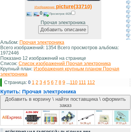
picture(33710)
Изображение
0
Просмотров 4428
Прочая электроника
Альбом:
Прочая электроника
Всего изображений: 1354 Всего просмотров альбома:
1972446
Показано 12 изображений на странице
Список:
Список изображений Прочая электроника
Крупный план:
Изображения крупным планом Прочая
электроника
Страница:
0
1
2
3
4
5
6
7
8
9
...
110
111
112
Купить:
Прочая электроника