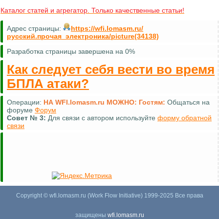
Каталог статей и агрегатор. Только качественные статьи!
Адрес страницы:
https://wfi.lomasm.ru/
русский.прочая_электроника/picture(34138)
Разработка страницы завершена на 0%
Как следует себя вести во время
БПЛА атаки?
Операции:
НА WFI.lomasm.ru МОЖНО:
Гостям:
Общаться на
форуме
Форум
Совет №
3:
Для связи с автором используйте
форму обратной
связи
Copyright © wfi.lomasm.ru (Work Flow Initiative) 1999-2025 Все права
защищены
wfi.lomasm.ru