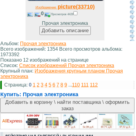
picture(33710)
Изображение
0
Просмотров 4428
Прочая электроника
Альбом:
Прочая электроника
Всего изображений: 1354 Всего просмотров альбома:
1973392
Показано 12 изображений на странице
Список:
Список изображений Прочая электроника
Крупный план:
Изображения крупным планом Прочая
электроника
Страница:
0
1
2
3
4
5
6
7
8
9
...
110
111
112
Купить:
Прочая электроника