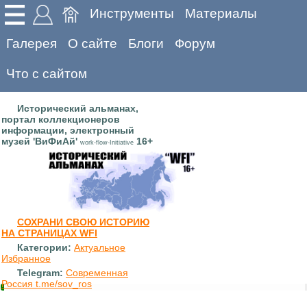
Инструменты
Материалы
Галерея
О сайте
Блоги
Форум
Что с сайтом
Исторический альманах,
портал коллекционеров
информации, электронный
музей 'ВиФиАй'
16+
work-flow-Initiative
СОХРАНИ СВОЮ ИСТОРИЮ
НА СТРАНИЦАХ WFI
Категории:
Актуальное
Избранное
Telegram:
Современная
Россия t.me/sov_ros