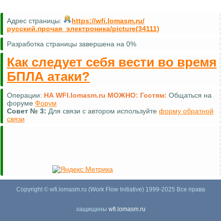
Адрес страницы:
https://wfi.lomasm.ru/
русский.прочая_электроника/picture(34111)
Разработка страницы завершена на 0%
Как следует себя вести во время
БПЛА атаки?
Операции:
НА WFI.lomasm.ru МОЖНО:
Гостям:
Общаться на
форуме
Форум
Совет №
3:
Для связи с автором используйте
форму обратной
связи
Copyright © wfi.lomasm.ru (Work Flow Initiative) 1999-2025 Все права
защищены
wfi.lomasm.ru