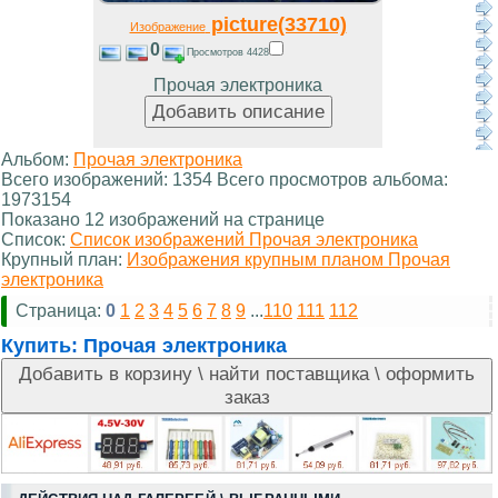
picture(33710)
Изображение
0
Просмотров 4428
Прочая электроника
Альбом:
Прочая электроника
Всего изображений: 1354 Всего просмотров альбома:
1973154
Показано 12 изображений на странице
Список:
Список изображений Прочая электроника
Крупный план:
Изображения крупным планом Прочая
электроника
Страница:
0
1
2
3
4
5
6
7
8
9
...
110
111
112
Купить:
Прочая электроника