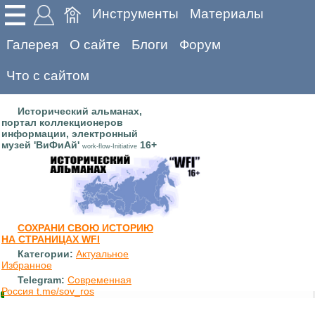
Инструменты
Материалы
Галерея
О сайте
Блоги
Форум
Что с сайтом
Исторический альманах,
портал коллекционеров
информации, электронный
музей 'ВиФиАй'
16+
work-flow-Initiative
СОХРАНИ СВОЮ ИСТОРИЮ
НА СТРАНИЦАХ WFI
Категории:
Актуальное
Избранное
Telegram:
Современная
Россия t.me/sov_ros