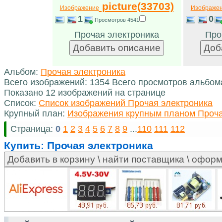
picture(33703)
Изображение
Изображе
1
0
Просмотров 4541
Прочая электроника
Про
Альбом:
Прочая электроника
Всего изображений: 1354 Всего просмотров альбом
Показано 12 изображений на странице
Список:
Список изображений Прочая электроника
Крупный план:
Изображения крупным планом Проча
Страница:
0
1
2
3
4
5
6
7
8
9
...
110
111
112
Купить:
Прочая электроника