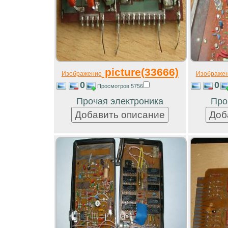
picture(33666)
Изображение
Изображе
0
0
Просмотров 5756
Прочая электроника
Про