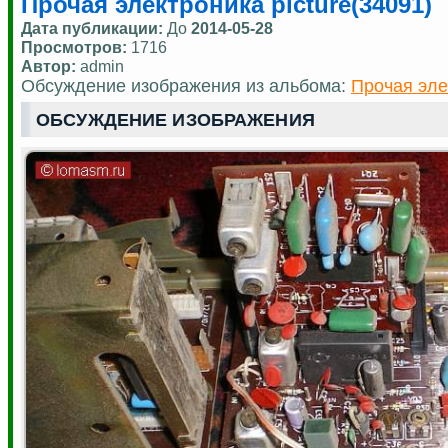
Прочая электроника picture(34091)
Дата публикации:
До
2014-05-28
Просмотров:
1716
Автор:
admin
Обсуждение изображения из альбома:
Прочая эле
ОБСУЖДЕНИЕ ИЗОБРАЖЕНИЯ