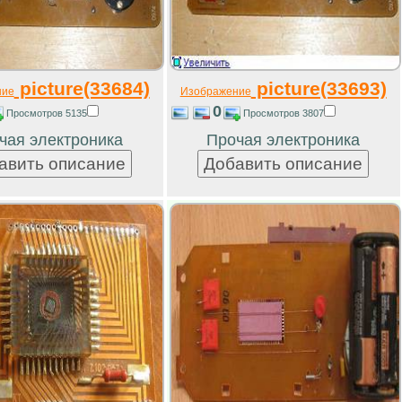
picture(33684)
picture(33693)
ние
Изображение
0
Просмотров 5135
Просмотров 3807
чая электроника
Прочая электроника