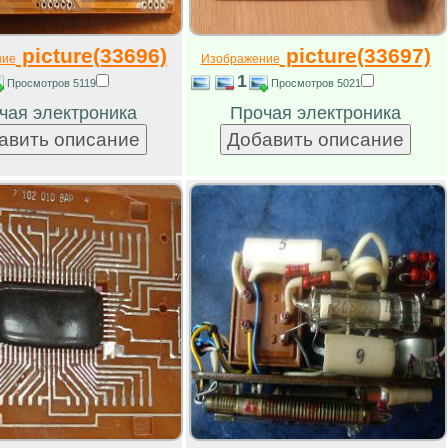
picture(33696)
picture(33697)
ние
Изображение
1
Просмотров 5119
Просмотров 5021
чая электроника
Прочая электроника