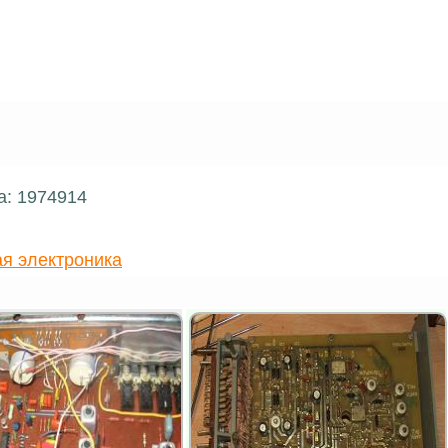
а: 1974914
я электроника