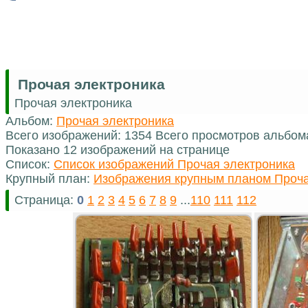
Прочая электроника
Прочая электроника
Альбом:
Прочая электроника
Всего изображений: 1354 Всего просмотров альбом
Показано 12 изображений на странице
Список:
Список изображений Прочая электроника
Крупный план:
Изображения крупным планом Проча
Страница:
0
1
2
3
4
5
6
7
8
9
...
110
111
112