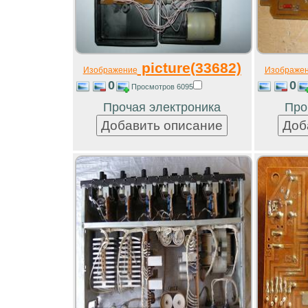
picture(33682)
Изображение
Изображе
0
0
Просмотров 6095
Прочая электроника
Про