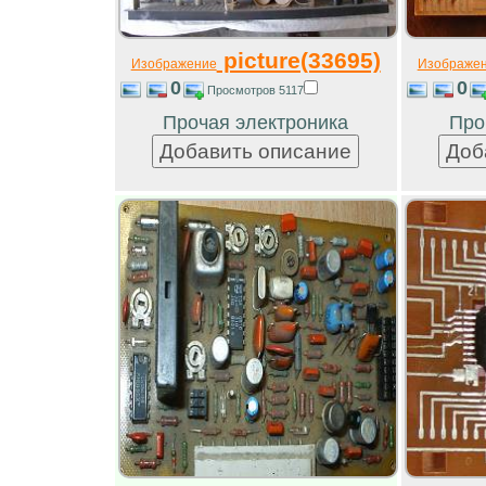
picture(33695)
Изображение
Изображе
0
0
Просмотров 5117
Прочая электроника
Про