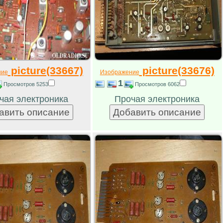
picture(33667)
picture(33676)
ние
Изображение
1
Просмотров 5253
Просмотров 6062
чая электроника
Прочая электроника