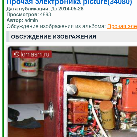
Прочая электроника picture(34080)
Дата публикации:
До
2014-05-28
Просмотров:
4893
Автор:
admin
Обсуждение изображения из альбома:
Прочая эле
ОБСУЖДЕНИЕ ИЗОБРАЖЕНИЯ