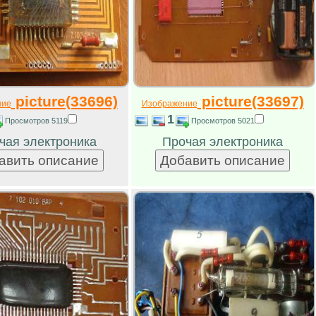
picture(33696)
picture(33697)
ние
Изображение
1
Просмотров 5119
Просмотров 5021
чая электроника
Прочая электроника