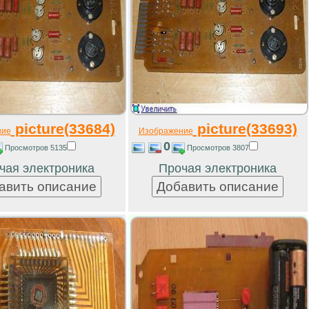
picture(33684)
picture(33693)
ние
Изображение
0
Просмотров 5135
Просмотров 3807
чая электроника
Прочая электроника