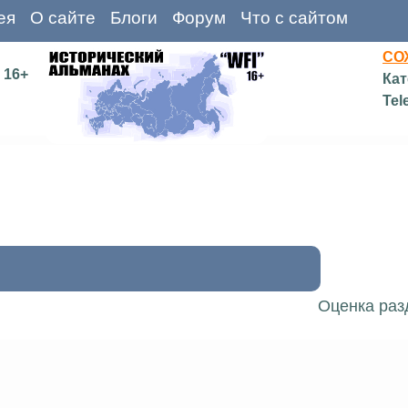
ея
О сайте
Блоги
Форум
Что с сайтом
СО
16+
Кат
Tel
Оценка раз