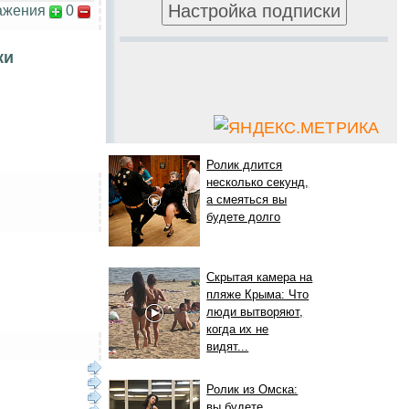
ажения
0
ки
Ролик длится
несколько секунд,
а смеяться вы
будете долго
Скрытая камера на
пляже Крыма: Что
люди вытворяют,
когда их не
видят...
Ролик из Омска:
вы будете