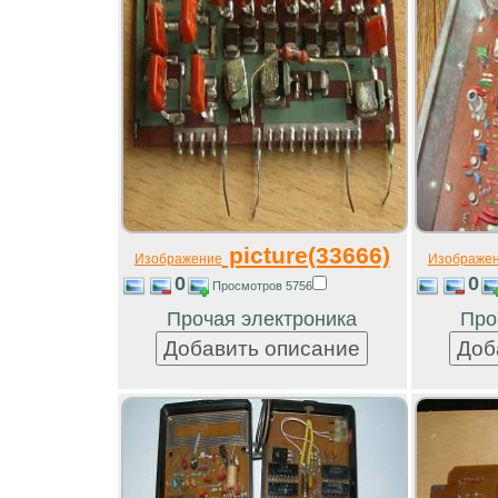
picture(33666)
Изображение
Изображе
0
0
Просмотров 5756
Прочая электроника
Про