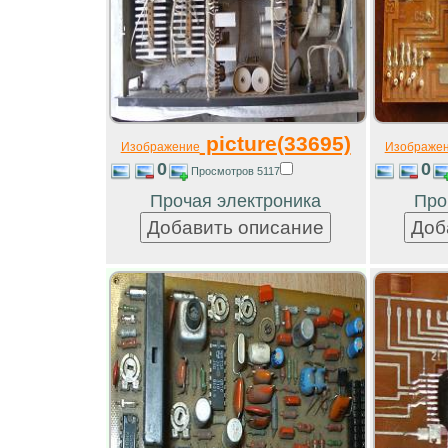
picture(33695)
Изображение
Изображе
0
0
Просмотров 5117
Прочая электроника
Про