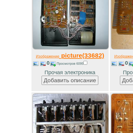
picture(33682)
Изображение
Изображе
0
0
Просмотров 6095
Прочая электроника
Про