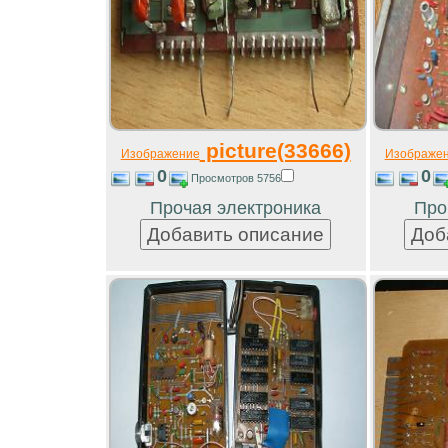
picture(33666)
Изображение
Изображе
0
0
Просмотров 5756
Прочая электроника
Про