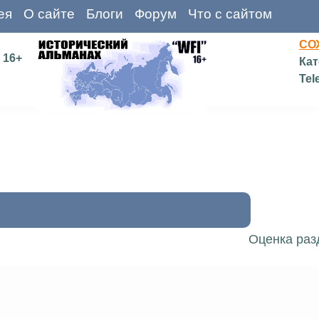
ея
О сайте
Блоги
Форум
Что с сайтом
СО
16+
Кат
Tel
Оценка раз