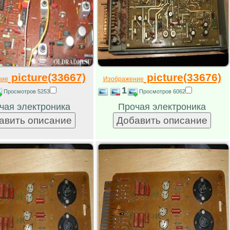
picture(33667)
picture(33676)
ние
Изображение
1
Просмотров 5253
Просмотров 6062
чая электроника
Прочая электроника