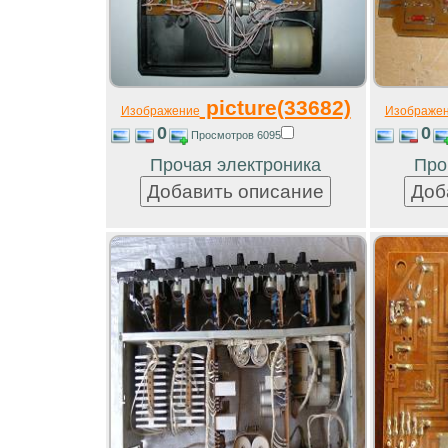
picture(33682)
Изображение
Изображе
0
0
Просмотров 6095
Прочая электроника
Про