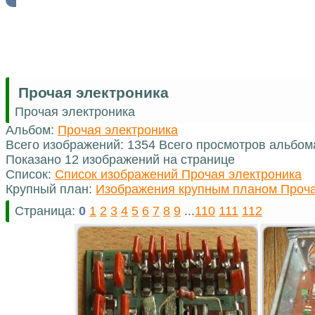
Прочая электроника
Прочая электроника
Альбом:
Прочая электроника
Всего изображений: 1354 Всего просмотров альбом
Показано 12 изображений на странице
Список:
Список изображений Прочая электроника
Крупный план:
Изображения крупным планом Проча
Страница:
0
1
2
3
4
5
6
7
8
9
...
110
111
112