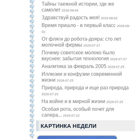
Тайны таежной истории, где же
самолет
2026-08-04
Здравствуй радость моя!
2026-08-02
Время пришло - в первый класс
2026-08-
02
От фляги до робота-дояра: сто лет
молочной фермы
2026-07-27
Почему советское молоко было
вкуснее: забытая технология
2026-07-27
Аналитика за февраль 2005
2026-07-25
Иллюзии и конфузии современной
жизни
2026-07-25
Природа, природа и еще раз природа
2026-07-25
На войне и в мирной жизни
2026-07-25
Особая рота, особый почет для
сапера...
2026-07-22
КАРТИНКА НЕДЕЛИ