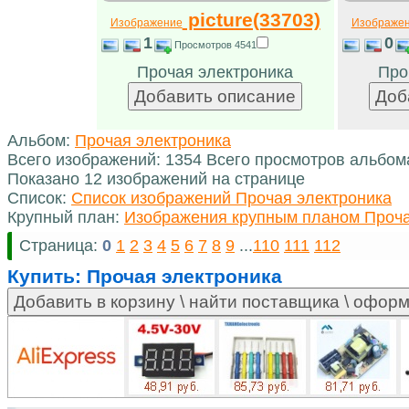
picture(33703)
Изображение
Изображе
1
0
Просмотров 4541
Прочая электроника
Про
Альбом:
Прочая электроника
Всего изображений: 1354 Всего просмотров альбом
Показано 12 изображений на странице
Список:
Список изображений Прочая электроника
Крупный план:
Изображения крупным планом Проча
Страница:
0
1
2
3
4
5
6
7
8
9
...
110
111
112
Купить:
Прочая электроника