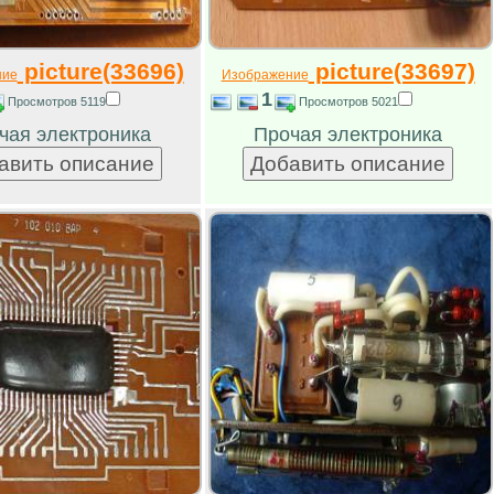
picture(33696)
picture(33697)
ние
Изображение
1
Просмотров 5119
Просмотров 5021
чая электроника
Прочая электроника