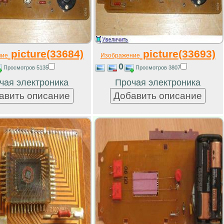
picture(33684)
picture(33693)
ние
Изображение
0
Просмотров 5135
Просмотров 3807
чая электроника
Прочая электроника