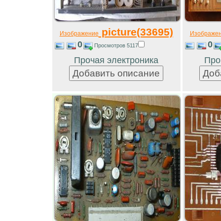
picture(33695)
Изображение
Изображе
0
0
Просмотров 5117
Прочая электроника
Про