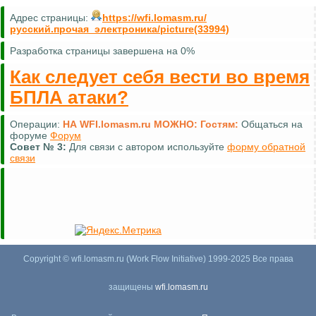
Адрес страницы:
https://wfi.lomasm.ru/
русский.прочая_электроника/picture(33994)
Разработка страницы завершена на 0%
Как следует себя вести во время
БПЛА атаки?
Операции:
НА WFI.lomasm.ru МОЖНО:
Гостям:
Общаться на
форуме
Форум
Совет №
3:
Для связи с автором используйте
форму обратной
связи
Copyright © wfi.lomasm.ru (Work Flow Initiative) 1999-2025 Все права
защищены
wfi.lomasm.ru