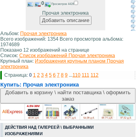
0
Просмотров 4428
Прочая электроника
Альбом:
Прочая электроника
Всего изображений: 1354 Всего просмотров альбома:
1974689
Показано 12 изображений на странице
Список:
Список изображений Прочая электроника
Крупный план:
Изображения крупным планом Прочая
электроника
Страница:
0
1
2
3
4
5
6
7
8
9
...
110
111
112
Купить:
Прочая электроника
ДЕЙСТВИЯ НАД ГАЛЕРЕЕЙ \ ВЫБРАННЫМИ
ИЗОБРАЖЕНИЯМИ