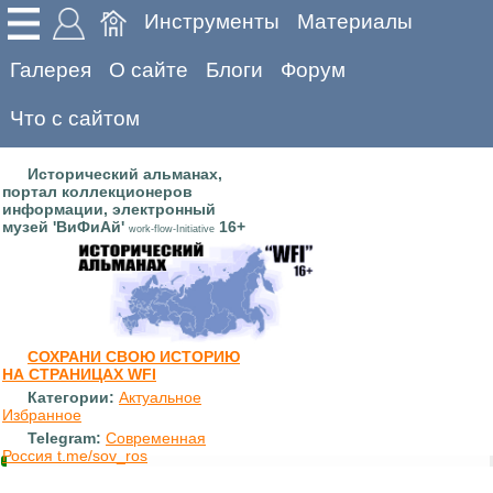
Инструменты
Материалы
Галерея
О сайте
Блоги
Форум
Что с сайтом
Исторический альманах,
портал коллекционеров
информации, электронный
музей 'ВиФиАй'
16+
work-flow-Initiative
СОХРАНИ СВОЮ ИСТОРИЮ
НА СТРАНИЦАХ WFI
Категории:
Актуальное
Избранное
Telegram:
Современная
Россия t.me/sov_ros