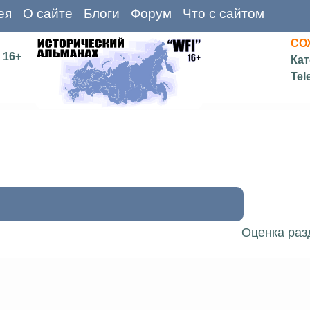
ея
О сайте
Блоги
Форум
Что с сайтом
СО
16+
Кат
Tel
Оценка раз