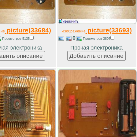
picture(33684)
picture(33693)
ние
Изображение
0
Просмотров 5135
Просмотров 3807
чая электроника
Прочая электроника