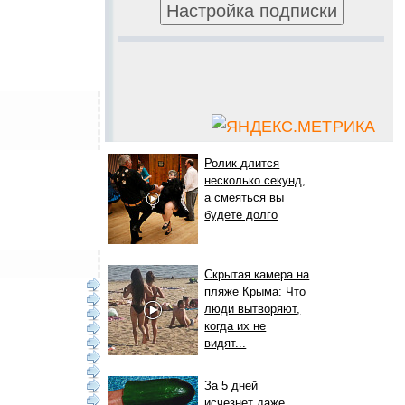
Ролик длится
несколько секунд,
а смеяться вы
будете долго
Скрытая камера на
пляже Крыма: Что
люди вытворяют,
когда их не
видят...
За 5 дней
исчезнет даже