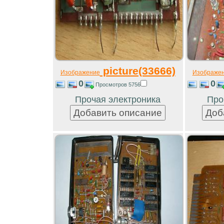
picture(33666)
Изображение
Изображе
0
0
Просмотров 5756
Прочая электроника
Про