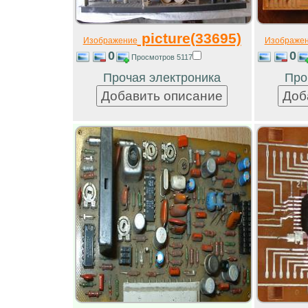
picture(33695)
Изображение
Изображе
0
0
Просмотров 5117
Прочая электроника
Про