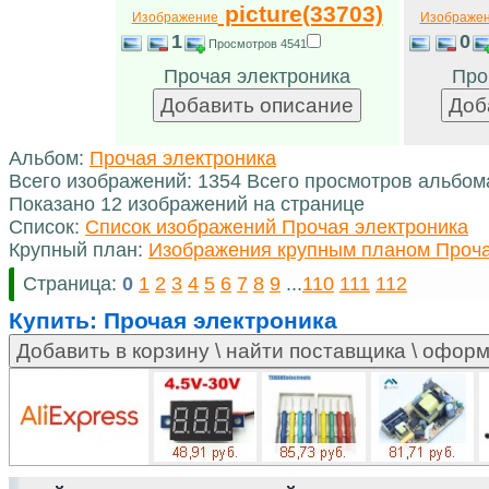
picture(33703)
Изображение
Изображе
1
0
Просмотров 4541
Прочая электроника
Про
Альбом:
Прочая электроника
Всего изображений: 1354 Всего просмотров альбом
Показано 12 изображений на странице
Список:
Список изображений Прочая электроника
Крупный план:
Изображения крупным планом Проча
Страница:
0
1
2
3
4
5
6
7
8
9
...
110
111
112
Купить:
Прочая электроника