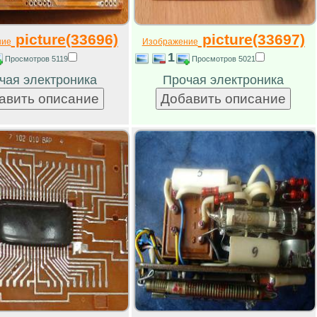
picture(33696)
picture(33697)
ние
Изображение
1
Просмотров 5119
Просмотров 5021
чая электроника
Прочая электроника