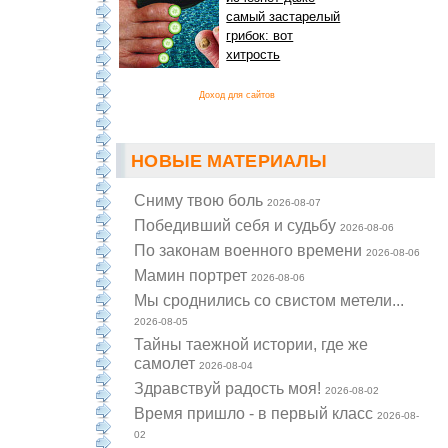
самый застарелый
грибок: вот
хитрость
Доход для сайтов
НОВЫЕ МАТЕРИАЛЫ
Cниму твою боль
2026-08-07
Победивший себя и судьбу
2026-08-06
По законам военного времени
2026-08-06
Мамин портрет
2026-08-06
Мы сроднились со свистом метели...
2026-08-05
Тайны таежной истории, где же
самолет
2026-08-04
Здравствуй радость моя!
2026-08-02
Время пришло - в первый класс
2026-08-
02