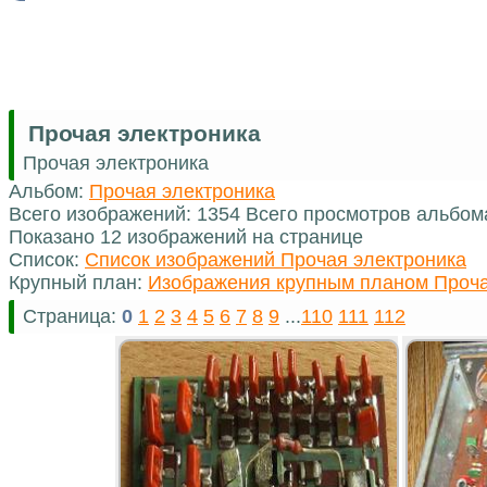
Прочая электроника
Прочая электроника
Альбом:
Прочая электроника
Всего изображений: 1354 Всего просмотров альбом
Показано 12 изображений на странице
Список:
Список изображений Прочая электроника
Крупный план:
Изображения крупным планом Проча
Страница:
0
1
2
3
4
5
6
7
8
9
...
110
111
112