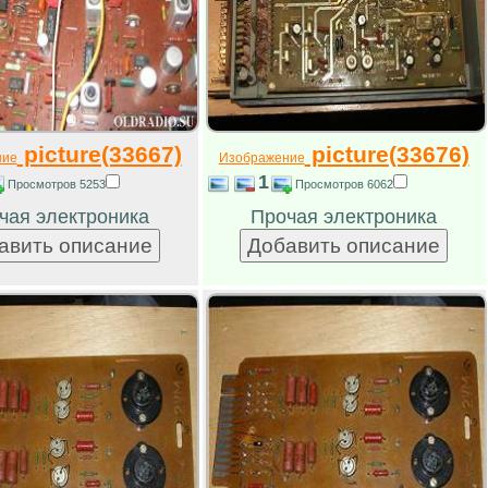
picture(33667)
picture(33676)
ние
Изображение
1
Просмотров 5253
Просмотров 6062
чая электроника
Прочая электроника