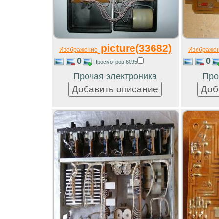
picture(33682)
Изображение
Изображе
0
0
Просмотров 6095
Прочая электроника
Про