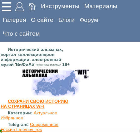
Инструменты
Материалы
Галерея
О сайте
Блоги
Форум
Что с сайтом
Исторический альманах,
портал коллекционеров
информации, электронный
музей 'ВиФиАй'
16+
work-flow-Initiative
СОХРАНИ СВОЮ ИСТОРИЮ
НА СТРАНИЦАХ WFI
Категории:
Актуальное
Избранное
Telegram:
Современная
Россия t.me/sov_ros