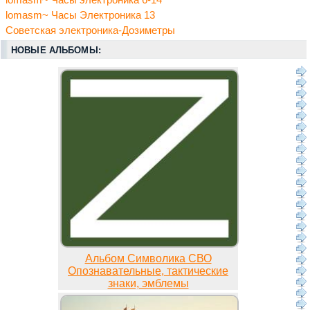
lomasm~ Часы электроника 6-14
lomasm~ Часы Электроника 13
Советская электроника-Дозиметры
НОВЫЕ АЛЬБОМЫ:
Альбом Символика СВО
Опознавательные, тактические
знаки, эмблемы