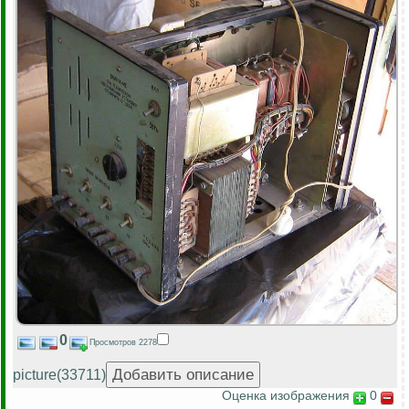
0
Просмотров 2278
picture(33711)
Оценка изображения
0