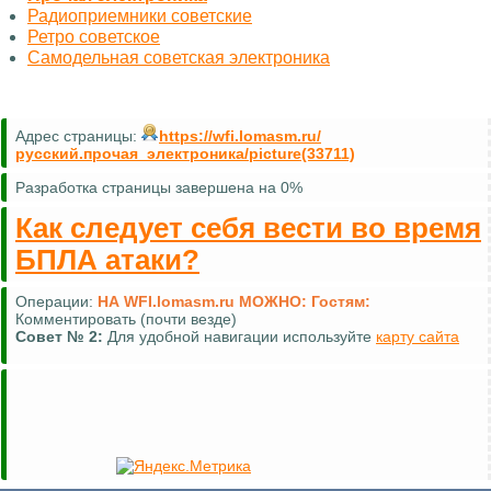
Радиоприемники советские
Ретро советское
Самодельная советская электроника
Адрес страницы:
https://wfi.lomasm.ru/
русский.прочая_электроника/picture(33711)
Разработка страницы завершена на 0%
Как следует себя вести во время
БПЛА атаки?
Операции:
НА WFI.lomasm.ru МОЖНО:
Гостям:
Общаться на
форуме
Форум
Совет №
3:
Для связи с автором используйте
форму обратной
связи