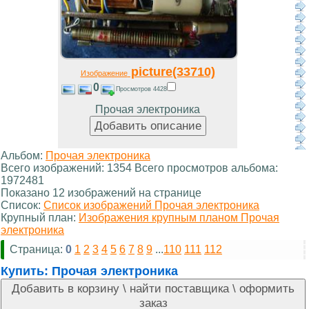
picture(33710)
Изображение
0
Просмотров 4428
Прочая электроника
Альбом:
Прочая электроника
Всего изображений: 1354 Всего просмотров альбома:
1972481
Показано 12 изображений на странице
Список:
Список изображений Прочая электроника
Крупный план:
Изображения крупным планом Прочая
электроника
Страница:
0
1
2
3
4
5
6
7
8
9
...
110
111
112
Купить:
Прочая электроника