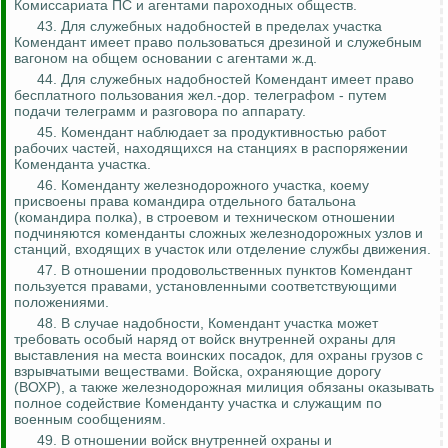
Комиссариата ПС и агентами пароходных обществ.
43. Для служебных надобностей в пределах участка
Комендант имеет право пользоваться дрезиной и служебным
вагоном на общем основании с агентами
ж.д
.
44. Для служебных надобностей Комендант имеет право
бесплатного пользования
жел
.-
дор. телеграфом - путем
подачи телеграмм и разговора по аппарату.
45. Комендант наблюдает за продуктивностью работ
рабочих частей, находящихся на станциях в распоряжении
Коменданта участка.
46. Коменданту железнодорожного участка, коему
присвоены права командира отдельного батальона
(командира полка), в строевом и техническом отношении
подчиняются коменданты сложных железнодорожных узлов и
станций, входящих в участок или отделение службы движения.
47. В отношении продовольственных пунктов Комендант
пользуется правами, установленными соответствующими
положениями.
48. В случае надобности, Комендант участка может
требовать особый наряд от войск внутренней охраны для
выставления на места воинских посадок, для охраны грузов с
взрывчатыми веществами. Войска, охраняющие дорогу
(ВОХР), а также железнодорожная милиция обязаны оказывать
полное содействие Коменданту участка и служащим по
военным сообщениям.
49. В отношении войск внутренней охраны и