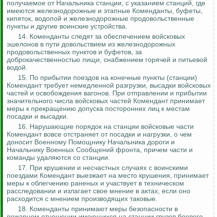
получаемое от Начальника станции, с указанием станций, где
имеются железнодорожные и этапные Коменданты, буфеты,
кипяток, водопой и железнодорожные продовольственные
пункты
и другие воинские устройства.
14. Коменданты следят за обеспечением войсковых
эшелонов в пути довольствием из железнодорожных
продовольственных пунктов и буфетов, за
доброкачественностью пищи, снабжением горячей и питьевой
водой.
15. По прибытии поездов на конечные пункты (станции)
Комендант требует немедленной разгрузки, высадки войсковых
частей и освобождения вагонов. При отправлении и прибытии
значительного числа войсковых частей Комендант принимает
меры к прекращению допуска посторонних лиц к местам
посадки и высадки.
16. Нарушающие порядок на станции войсковые части
Комендант вовсе отстраняет от посадки и нагрузки, о чем
доносит Военному Помощнику Начальника дороги и
Начальнику Военных Сообщений фронта, причем части и
команды удаляются со станции.
17. При крушении и несчастных случаях с воинскими
поездами Комендант выезжает на место крушения, принимает
меры к облегчению раненых и участвует в техническом
расследовании и излагает свое мнение в актах, если оно
расходится с мнением производящих таковые.
18. Коменданты принимают меры безопасности в
пожарном отношении имеющихся на станции грузов боевого