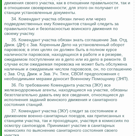
движения своего участка, как в отношении правильности, так и
в отношении своевременности; для этого он получает от
станции установленные документы.
34. Комендант участка обязан лично или через
подведомственных ему Комендантов станций следить за
правильностью и безопасностью воинского движения по
своему участку.
35. Комендант участка обязан знать соглашение Зав. Отд.
Движ
. (ДН) с Зав. Коренным Депо на установленный оборот
паровозов; в этих целях он должен быть в полном курсе
наличности паровозов, находящихся в работе и в резерве,
ожидаемом поступлении их в депо или из депо в ремонте. В
случае если ожидаемая перевозка не может быть обслужена
наличным и ожидаемым числом паровозов, он, по соглашению
с Зав. Отд.
Движ
. и Зав. Уч. Тяги, СВОИ предположения с
необходимыми мерами доносит Военному Помощнику (ЗНП).
36. По требованию Коменданта участка (ЗКУ) все
железнодорожные агенты, находящиеся на участке, обязаны
безотлагательно давать ему все сведения, относящиеся до
исполнения заданий воинского движения и санитарного
состояния станций.
37. Комендант участка (ЗКУ) следит за состоянием и
движением военно-санитарных поездов, как приписанных к
станциям участка, так и проходящих, участвуя в комиссиях по
осмотру
санпоездов
. Принимает участие в санитарных
комиссиях по выяснению санитарного состояния своего
участка.