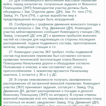
25. Для планомерного выполнения массовой перевозки
войск, перед началом ее, полученные задания от Военного
Помощника (ЗНП) Комендантом участка должны быть
обсуждены с Зав. Отделом
движ
. (ДН), Зав. Уч. тяги (ТЧ),
Завед
. Уч. Пути (ПЧ), с целью выработки мер к
предотвращению могущих быть затруднений.
26. Сообразуясь с графиком движения воинского поезда и
согласуя
вопросы с Зав. Отд. Движения (ДН), Комендант
участка заблаговременно сообщает Коменданту станции (ЗК),
Завед
. станцией (ДС или ДГ) о времени прибытия воинских
частей на станции для надлежащих со стороны последних
распоряжений, подачи подвижного состава, приготовления
кипятка, освещения станции и т.п.
27. Комендант участка ЗКУ требует, чтобы подвижной
состав под воинские перевозки был составлен согласно
правилам технической
эксплоатации
плана Военного
Помощника Начальника дороги и оборудован согласно
Положению и описям, в чем составляет акт; опись
приспособлениям: 1 экземпляр вручается Начальнику
эшелона, 1 остается у ЗК и 1 у ДС.
28. В случае невозможности получать своевременно
распоряжения об экстренной воинской перевозке, Комендант
участка (ЗКУ) принимает задания, согласует с
Завед
. Отд.
Движения ДН, делает распоряжения о посадке и доносит
Военному Помощнику (ЗНП) по аппарату. В случае отмены
воинской перевозки или что перевозка по назначенному плану
состояться не может, уведомляет
Завед
. Отд. Движения (ДН),