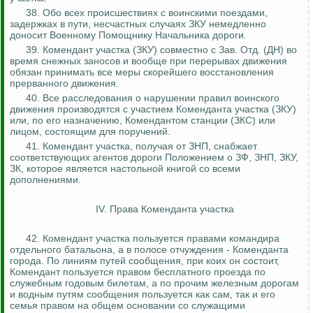
38. Обо всех происшествиях с воинскими поездами,
задержках в пути, несчастных случаях ЗКУ немедленно
доносит Военному Помощнику Начальника дороги.
39. Комендант участка (ЗКУ) совместно с Зав. Отд. (ДН) во
время снежных заносов и вообще при перерывах движения
обязан принимать все меры скорейшего восстановления
прерванного движения.
40. Все расследования о нарушении правил воинского
движения производятся с участием Коменданта участка (ЗКУ)
или, по его назначению, Комендантом станции (ЗКС) или
лицом, состоящим для поручений.
41. Комендант участка, получая от ЗНП, снабжает
соответствующих агентов дороги Положением о ЗФ, ЗНП, ЗКУ,
ЗК, которое является настольной книгой со всеми
дополнениями.
IV. Права Коменданта участка
42. Комендант участка пользуется правами командира
отдельного батальона, а в полосе отчуждения - Коменданта
города. По линиям путей сообщения, при коих он состоит,
Комендант пользуется правом бесплатного проезда по
служебным годовым билетам, а по прочим железным дорогам
и водным путям сообщения пользуется как сам, так и его
семья правом на общем основании со служащими