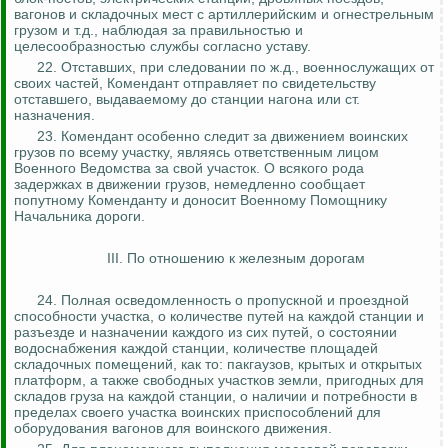
вагонов и складочных мест с артиллерийским и огнестрельным
грузом и т.д., наблюдая за правильностью и
целесообразностью службы согласно уставу.
22.
Отставших, при следовании по
ж.д
., военнослужащих от
своих частей, Комендант отправляет по свидетельству
отставшего, выдаваемому до станции нагона или ст.
назначения.
23. Комендант особенно следит за движением воинских
грузов по всему участку, являясь ответственным лицом
Военного Ведомства за свой участок. О всякого рода
задержках
в движении грузов, немедленно сообщает
попутному Коменданту и доносит Военному Помощнику
Начальника дороги.
III. По отношению к железным дорогам
24.
Полная осведомленность о пропускной и проездной
способности участка, о количестве путей на каждой станции и
разъезде и назначении каждого из сих путей, о состоянии
водоснабжения каждой станции, количестве площадей
складочных помещений, как то: пакгаузов, крытых и открытых
платформ, а также свободных участков земли, пригодных для
складов груза на каждой станции, о наличии и потребности в
пределах своего участка воинских приспособлений
для
оборудования вагонов для воинского движения.