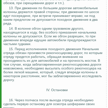
обозов, при скрещивании дорог и т.п.).
13. При движении по большим дорогам автомобильные
колонны держатся правой стороны; при движении по шоссе
идут посередине, при встрече принимают вправо; ни под
каким предлогом не допускается походное движение в два
ряда.
14. В колонне обгон одним грузовиком другого,
находящегося в ходу, без особого приказания начальника
колонны не допускается. Если же обгон разрешен, то при
движении впереди идущие автомобили предупреждаются
частыми гудками.
15. Перед исполнением походного движения Начальник
отряда обязан произвести рекогносцировку дорог, по которым
отряду придется работать, обращая внимание на
проходимость их для автомобилей и на прочность мостов. В
том случае, когда заблаговременная рекогносцировка дороги
невозможна, необходимо высылать
особого
рекогносцера
на
более легкой машине, который, следуя впереди колонны в
некотором расстоянии, мог бы заблаговременно исследовать
дорогу.
IV. Остановки
16. Через полчаса после выхода отряда необходимо
сделать первую остановку для осмотра шоферами своих
машин.