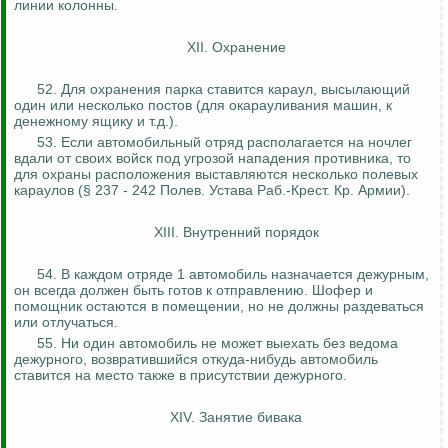
линии колонны.
XII. Охранение
52. Для охранения парка ставится караул, высылающий
один или несколько постов (для
окарауливания
машин, к
денежному ящику и т.д.).
53.
Если автомобильный отряд располагается на ночлег
вдали от своих войск под угрозой нападения противника, то
для охраны расположения выставляются несколько полевых
караулов (§ 237 - 242 Полев.
Устава Раб
.-
Крест.
Кр
. Армии).
XIII. Внутренний порядок
54. В каждом отряде 1 автомобиль назначается дежурным,
он всегда должен быть готов к отправлению. Шофер и
помощник остаются в помещении, но не должны раздеваться
или отлучаться.
55. Ни один автомобиль не может выехать без
ведома
дежурного, возвратившийся откуда-нибудь автомобиль
ставится на место также в присутствии дежурного.
XIV. Занятие бивака