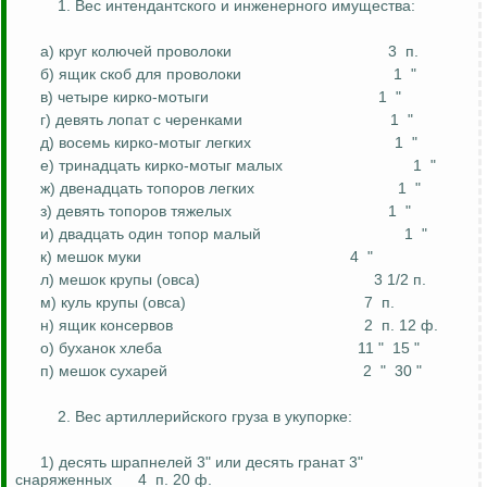
1. Вес интендантского и инженерного имущества:
а) круг колючей проволоки
3
п.
б) ящик скоб для проволоки
1
"
в) четыре
кирко
-мотыги
1
"
г) девять лопат с черенками
1
"
д) восемь
кирко
-мотыг
легких
1
"
е) тринадцать
кирко
-мотыг
малых
1
"
ж) двенадцать топоров легких
1
"
з) девять топоров тяжелых
1
"
и) двадцать один топор малый
1
"
к) мешок муки
4
"
л) мешок крупы (овса)
3 1/2 п.
м) куль крупы (овса)
7
п.
н) ящик консервов
2
п. 12 ф.
о) буханок хлеба
11 "
15 "
п) мешок сухарей
2
"
30 "
2. Вес артиллерийского груза в укупорке:
1) десять шрапнелей 3" или десять гранат 3"
снаряженных
4
п. 20 ф.