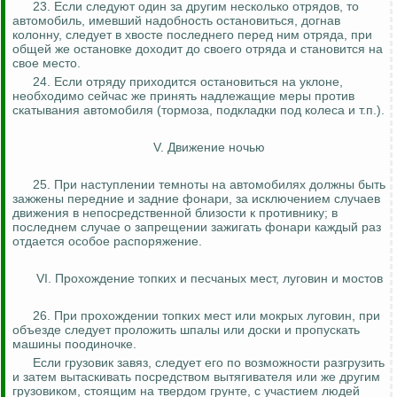
23. Если следуют один за другим несколько отрядов, то
автомобиль, имевший надобность остановиться, догнав
колонну, следует в хвосте последнего перед ним отряда, при
общей же остановке доходит до своего отряда и становится на
свое место.
24. Если отряду приходится остановиться на уклоне,
необходимо сейчас же принять надлежащие меры против
скатывания автомобиля (тормоза, подкладки под колеса и т.п.).
V. Движение ночью
25. При наступлении темноты на автомобилях должны быть
зажжены передние и задние фонари, за исключением случаев
движения в непосредственной близости к противнику; в
последнем случае о запрещении зажигать фонари каждый раз
отдается особое распоряжение.
VI. Прохождение топких и песчаных мест, луговин и мостов
26. При прохождении топких мест или мокрых луговин, при
объезде следует проложить шпалы или доски и пропускать
машины поодиночке.
Если грузовик завяз, следует его по возможности разгрузить
и затем вытаскивать посредством
вытягивателя
или же другим
грузовиком, стоящим на твердом грунте, с участием людей