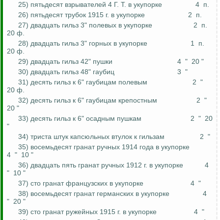
25) пятьдесят взрывателей 4 Г. Т. в укупорке
4
п.
26) пятьдесят трубок 1915 г. в укупорке
2
п.
27) двадцать гильз 3" полевых в укупорке
2
п.
20 ф.
28) двадцать гильз 3" горных в укупорке
1
п.
20 ф.
29) двадцать гильз 42" пушки
4
"
20 "
30) двадцать гильз 48" гаубиц
3
"
31) десять гильз к 6" гаубицам полевым
2
"
20 ф.
32) десять гильз к 6" гаубицам крепостным
2
"
20 "
33) десять гильз к 6" осадным пушкам
2
"
20
"
34) триста штук капсюльных втулок к гильзам
2
"
35) восемьдесят гранат ручных 1914 года в укупорке
4
"
10 "
36) двадцать пять гранат ручных 1912 г. в укупорке
4
"
10 "
37) сто гранат французских в укупорке
4
"
38) восемьдесят гранат германских в укупорке
4
"
20 "
39) сто гранат ружейных 1915 г. в укупорке
4
"