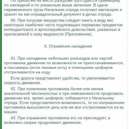
По прибытии на место разгрузки груз сдается приемщику
по накладной и по указанным выше запискам. В сдаче
перевезенного груза Начальник отряда получает квитанцию и
хранит ее как оправдательный документ в делах отряда.
40.
При погрузке имущества следует иметь в виду вес
некоторых наиболее часто подлежащих перевозке предметов
интендантского и артиллерийского довольствия, указанных в
прилагаемой к сему ведомости (Приложение).
X. Отражение нападения
41. При нападении небольших разъездов или партий
противника движение по возможности не приостанавливается,
а пассажиры (если таковые есть) и помощники шоферов
отстреливаются на ходу.
Если дорога представляет удобства, то увеличивается
скорость движения.
42. При появлении противника более или менее
значительной численностью и при невозможности продолжать
движение все, кроме шоферов, собираются к Начальнику
отряда. Если
представляется возможность
, то по направлению
противника высылается цепь или же все отстреливаются из-за
машин.
43. При отражении противника его не преследуют, а
возможно скорее продолжают движение.