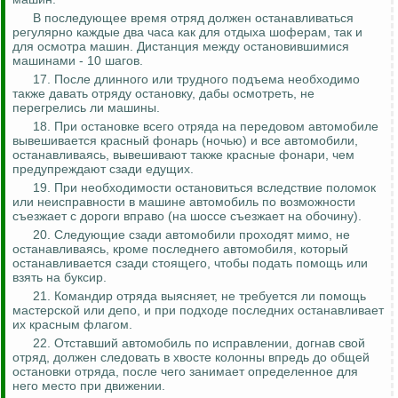
В последующее время отряд должен останавливаться
регулярно каждые два часа как для отдыха шоферам, так и
для осмотра машин. Дистанция между остановившимися
машинами - 10 шагов.
17. После длинного или трудного подъема необходимо
также давать отряду остановку, дабы осмотреть, не
перегрелись ли машины.
18. При остановке всего отряда на передовом автомобиле
вывешивается красный фонарь (ночью) и все автомобили,
останавливаясь, вывешивают также красные фонари, чем
предупреждают сзади
едущих
.
19. При необходимости остановиться вследствие поломок
или неисправности в машине автомобиль по возможности
съезжает с дороги вправо (на шоссе съезжает на обочину).
20. Следующие сзади автомобили проходят мимо, не
останавливаясь, кроме последнего автомобиля, который
останавливается сзади стоящего, чтобы подать помощь или
взять на буксир.
21. Командир отряда выясняет, не требуется ли помощь
мастерской или депо, и при подходе последних останавливает
их красным флагом.
22. Отставший автомобиль по
исправлении
, догнав свой
отряд, должен следовать в хвосте колонны впредь до общей
остановки отряда, после чего занимает определенное для
него место при движении.