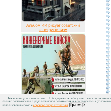
Альбом ИИ рисует советский
конструктивизм
Мы используем файлы cookie. Чтобы улучшить работу сайта и предоставить ва
больше возможностей. Продолжая использовать сайт, вы соглашаетесь с условиям
Альбом Боевой листок
Принять
X
использования cookie и
сервисов сбора статистики
.