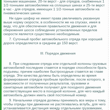
тонными машинами, 20-ти верст - для отрядов, снабженных 1
1/2-тонными автомобилями на сплошных шинах и 25-ти верст
в час - для отрядов, имеющих 1 1/2-тонные автомобили на
пневматических шинах.
Ни один шофер не имеет права увеличивать указанную
выше норму скорости, в особенности же на спусках, имея в
виду, что для обеспечения правильности движения и для
сбережения шоссе соблюдение установленных пределов
скорости является
существенно необходимым
.
7. Суточный пробег автомобильного отряда при хорошей
дороге определяется в среднем до 150 верст.
III. Порядок движения
8. При следовании отряда или отдельной колонны грузовых
автомобилей последние ставятся в порядке способности брать
подъемы, причем наиболее быстроходные ставятся во главе
отряда. Эти качества должны быть определены во время
формирования отрядов пробным пробегом, после которого, в
зависимости от полученных результатов, грузовики и
санитарные автомобили получают для походного движения
соответствующее место в походной колонне, для чего каждый
автомобиль должен иметь свой постоянный номер.
9. Начальники отрядов должны принимать все меры к тому,
чтобы отряды при движении не растягивались вглубь, для чего
устанавливается дистанция между отдельными грузовиками,