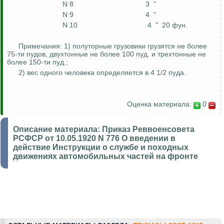
N 8
3
"
N 9
4
"
N 10
4
"
20
фун
.
Примечания: 1) полуторные грузовики грузятся не более
75-ти пудов, двухтонные не более 100 пуд. и трехтонные не
более 150-ти пуд
.;
2) вес одного человека определяется в 4 1/2 пуда.
Оценка материала:
0
Описание материала:
Приказ Реввоенсовета
РСФСР от 10.05.1920 N 776 О введении в
действие Инструкции о службе и походных
движениях автомобильных частей на фронте