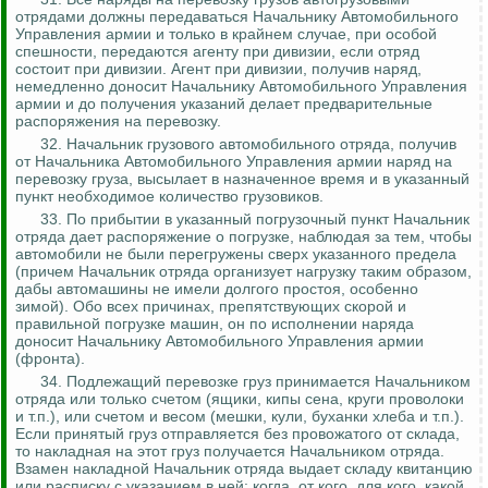
отрядами должны передаваться Начальнику Автомобильного
Управления армии и только в крайнем случае, при особой
спешности, передаются агенту при дивизии, если отряд
состоит при дивизии. Агент при дивизии, получив наряд,
немедленно доносит Начальнику Автомобильного Управления
армии и до получения указаний делает предварительные
распоряжения на перевозку.
32. Начальник грузового автомобильного отряда, получив
от Начальника Автомобильного Управления армии наряд на
перевозку груза, высылает в назначенное время и в указанный
пункт необходимое количество грузовиков.
33. По прибытии в указанный погрузочный пункт Начальник
отряда дает распоряжение о погрузке, наблюдая за тем, чтобы
автомобили не были перегружены сверх указанного предела
(причем Начальник отряда организует
нагрузку
таким образом,
дабы автомашины не имели долгого простоя, особенно
зимой). Обо всех причинах, препятствующих скорой и
правильной погрузке машин, он по исполнении наряда
доносит Начальнику Автомобильного Управления армии
(фронта).
34. Подлежащий перевозке груз принимается Начальником
отряда или только счетом (ящики, кипы сена, круги проволоки
и т.п.), или счетом и весом (мешки, кули, буханки хлеба и т.п.).
Если принятый груз отправляется без провожатого от склада,
то накладная на этот груз получается Начальником отряда.
Взамен накладной Начальник отряда выдает складу квитанцию
или расписку с указанием в ней: когда, от кого, для кого, какой