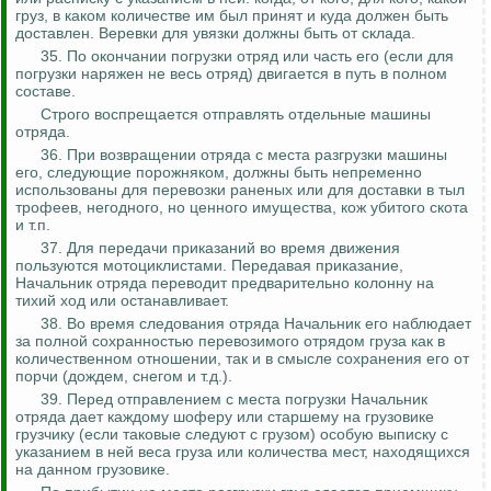
груз, в каком количестве им был принят и куда должен быть
доставлен. Веревки для увязки должны быть от склада.
35. По окончании погрузки отряд или часть его (если для
погрузки наряжен не весь отряд) двигается в путь в полном
составе.
Строго воспрещается отправлять отдельные машины
отряда.
36. При возвращении отряда с места разгрузки машины
его, следующие порожняком, должны быть непременно
использованы для перевозки раненых или для доставки в тыл
трофеев, негодного, но ценного имущества, кож убитого скота
и т.п.
37. Для передачи приказаний во время движения
пользуются мотоциклистами. Передавая приказание,
Начальник отряда переводит предварительно колонну на
тихий ход или останавливает.
38. Во время следования отряда Начальник его наблюдает
за полной сохранностью перевозимого отрядом
груза
как в
количественном отношении, так и в смысле сохранения его от
порчи (дождем, снегом и т.д.).
39. Перед отправлением с места погрузки Начальник
отряда дает каждому шоферу или старшему на грузовике
грузчику (если таковые следуют с грузом) особую выписку с
указанием в ней веса груза или количества мест, находящихся
на данном грузовике.