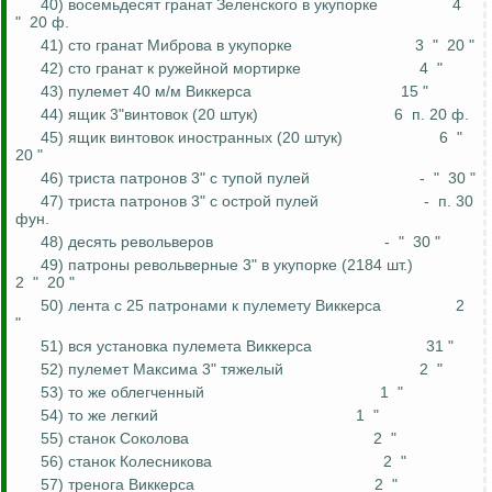
40) восемьдесят гранат Зеленского в укупорке
4
"
20 ф.
41) сто гранат
Миброва
в укупорке
3
"
20 "
42) сто гранат к
ружейной
мортирке
4
"
43) пулемет 40 м/м
Виккерса
15 "
44) ящик 3"винтовок (20 штук)
6
п. 20 ф.
45) ящик винтовок иностранных (20 штук)
6
"
20 "
46) триста патронов 3" с тупой пулей
-
"
30 "
47) триста патронов 3" с острой пулей
-
п. 30
фун
.
48) десять револьверов
-
"
30 "
49) патроны револьверные 3" в укупорке (2184 шт.)
2
"
20 "
50) лента с 25 патронами к пулемету
Виккерса
2
"
51) вся установка пулемета
Виккерса
31 "
52) пулемет Максима 3" тяжелый
2
"
53) то же
облегченный
1
"
54) то же
легкий
1
"
55) станок Соколова
2
"
56) станок Колесникова
2
"
57) тренога
Виккерса
2
"