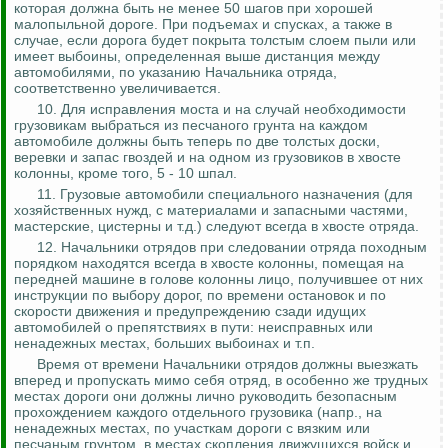
которая должна быть не менее 50 шагов при хорошей
малопыльной
дороге. При подъемах и спусках, а также в
случае, если дорога будет покрыта толстым слоем пыли или
имеет выбоины, определенная выше дистанция между
автомобилями, по указанию Начальника отряда,
соответственно увеличивается.
10. Для исправления моста и на случай необходимости
грузовикам выбраться из песчаного грунта на каждом
автомобиле должны быть теперь по две толстых доски,
веревки и запас гвоздей и на одном из грузовиков в хвосте
колонны, кроме того, 5 - 10 шпал.
11. Грузовые автомобили специального назначения (для
хозяйственных нужд, с материалами и запасными частями,
мастерские, цистерны и т.д.) следуют всегда в хвосте отряда.
12.
Начальники отрядов при следовании отряда походным
порядком находятся всегда в хвосте колонны, помещая на
передней машине в голове колонны лицо, получившее от них
инструкции по выбору дорог, по времени остановок и по
скорости движения и предупреждению сзади идущих
автомобилей о препятствиях в пути: неисправных или
ненадежных местах, больших выбоинах и т.п.
Время от времени Начальники отрядов должны выезжать
вперед и пропускать мимо себя отряд, в особенно же трудных
местах дороги они должны лично руководить безопасным
прохождением каждого отдельного грузовика (напр., на
ненадежных местах, по участкам дороги с вязким или
песчаным грунтом, в местах скопления движущихся войск и