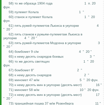
58) то же образца 1904 года
1
п. 20
фун
.
59) пулемет Кольта
1
"
60) станок и пулемет Кольта
1
"
20
фун
.
61) пять ружей-пулеметов Льюиса в укупорке
4
"
20 "
62) пять станков к ружьям-пулеметам Льюиса в
укупорке
4
"
20 "
63) пять ружей-пулеметов
Модсена
в укупорке
3
"
20 "
64) бомбомет 9 с/
м
4
"
20 "
65) к нему десять снарядов боевых
3
"
66) то же десять светящих
1
"
20
фун
.
67) бомбомет 8"
2
"
68) к нему десять снарядов
2
"
69) миномет 47 м/м
5
"
20
фун
.
70) к нему десять мин в укупорке (десять мест)
16 "
71) миномет 58 м/м
10 "
20
фун
.
72) к нему десять мин в укупорке (десять мест)
17
"
20 "
73) траншейная пушка 37 м/м Розенберга
11 "