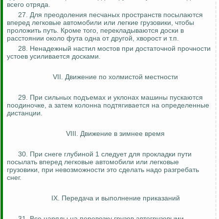
всего отряда.
27. Для преодоления песчаных пространств посылаются
вперед легковые автомобили или легкие грузовики, чтобы
проложить путь. Кроме того, перекладываются доски в
расстоянии около фута одна от другой, хворост и т.п.
28. Ненадежный настил мостов при достаточной прочности
устоев усиливается досками.
VII. Движение по холмистой местности
29. При сильных подъемах и уклонах машины пускаются
поодиночке, а затем колонна подтягивается на определенные
дистанции.
VIII. Движение в зимнее время
30. При снеге глубиной 1 следует для прокладки пути
посылать вперед легковые автомобили или легковые
грузовики, при невозможности это
сделать надо разгребать
снег.
IX. Передача и выполнение приказаний
31. Все наряды на перевозку грузов автогрузовыми