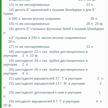
13) то же
неснаряженных
22 п.
14) десять 6" шрапнелей к пушкам Шнейдера и для 6"
пушки
в 200 п. весом вполне
снаряжен
.
26 п.
15) то же
неснаряженных
25 п. 20 ф.
16) десять 6" стальных фугасных бомб к пушкам Шнейдера
и
к 6" пушкам в 200 п. весом вполне
снаряженных
26 п.
17) то же
неснаряженных
21 п.
18) шестьдесят 22-х сек. трубок дистанционных в
укупорке
2
п. 10 ф.
19) шестьдесят 34-х сек. трубок дистанционных в
укупорке
2
п.
20) шестьдесят 45-х сек. трубок дистанционных в
укупорке
4
п.
21) шестьдесят взрывателей 3 Г. Т. в укупорке
2
п.
22) шестьдесят взрывателей 13 Г. М. в укупорке
2
п.
23) шестьдесят детонаторов к ним в укупорке
1
п.
24) пятьдесят взрывателей 6 Г. Т. в укупорке
4
п.
20 ф.