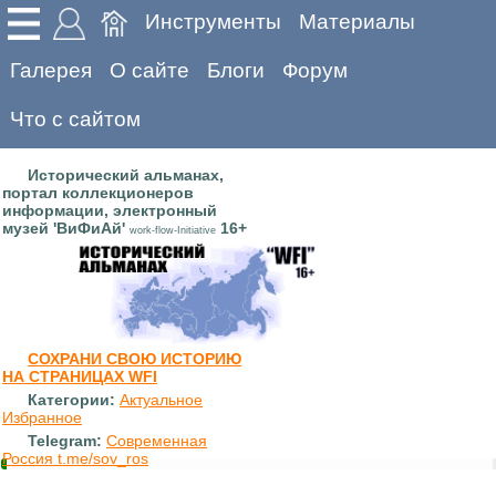
Инструменты
Материалы
Галерея
О сайте
Блоги
Форум
Что с сайтом
Исторический альманах,
портал коллекционеров
информации, электронный
музей 'ВиФиАй'
16+
work-flow-Initiative
СОХРАНИ СВОЮ ИСТОРИЮ
НА СТРАНИЦАХ WFI
Категории:
Актуальное
Избранное
Telegram:
Современная
Россия t.me/sov_ros