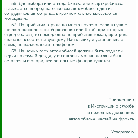
56. Для выбора или отвода бивака или
квартиробивака
высылается вперед на легковом автомобиле один из
сотрудников
автоотряда
; в крайнем
случае
высылается
мотоциклист.
57. По прибытии отряда на место ночлега, если в пункте
ночлега расположены Управление или Штаб, при
которых
отряд состоит, то немедленно по прибытии командир отряда
является к соответствующему Начальнику и устанавливает
связь, по возможности телефоном.
58. На ночь у всех автомобилей должны быть подняты
верхи на случай дождя, у фланговых машин должны быть
оставлены фонари, все остальные фонари тушатся.
Приложение
к Инструкции о службе
и походных
движениях
автомобильн
. частей на фронте
Утверждаю