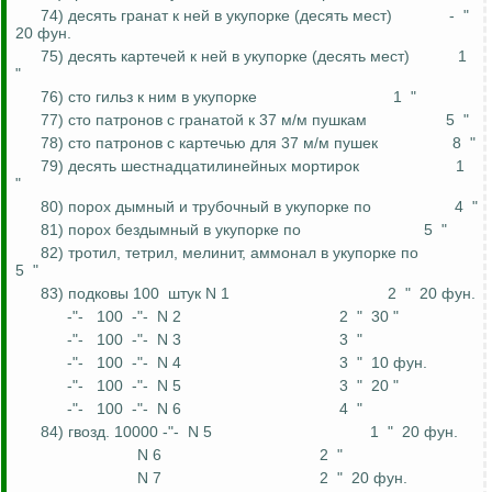
74) десять гранат к ней в укупорке (десять мест)
-
"
20
фун
.
75) десять картечей к ней в укупорке (десять мест)
1
"
76) сто гильз к ним в укупорке
1
"
77) сто патронов с гранатой к 37 м/м пушкам
5
"
78) сто патронов с картечью для 37 м/м пушек
8
"
79) десять
шестнадцатилинейных
мортирок
1
"
80) порох дымный и трубочный в укупорке по
4
"
81) порох бездымный в укупорке по
5
"
82) тротил, тетрил, мелинит, аммонал в укупорке по
5
"
83) подковы 100
штук N 1
2
"
20
фун
.
-"-
100
-"-
N 2
2
"
30 "
-"-
100
-"-
N 3
3
"
-"-
100
-"-
N 4
3
"
10
фун
.
-"-
100
-"-
N 5
3
"
20 "
-"-
100
-"-
N 6
4
"
84)
гвозд
. 10000 -"-
N 5
1
"
20
фун
.
N 6
2
"
N 7
2
"
20
фун
.