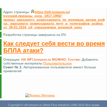
Адрес страницы:
https://wfi.lomasm.ru/
русский.приказы_ссср_1917-1992/
приказ_народного_комиссариата_по_военным_делам_рсф
ср._народного_комиссариата_почт_и_телеграфов_рсфср_
от_26.01.1918_об_упразднении_военной_ценз
Разработка страницы завершена на 0%
Как следует себя вести во время
БПЛА атаки?
Операции:
НА WFI.lomasm.ru МОЖНО:
Гостям:
Добавлять
собственные материалы
Пользовательское
Совет №
1:
Авторизованные пользователи имеют больше
привилегий
Copyright © wfi.lomasm.ru (Work Flow Initiative) 1999-2025 Все права