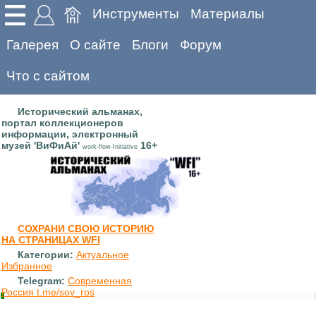
Инструменты
Материалы
Галерея
О сайте
Блоги
Форум
Что с сайтом
Исторический альманах,
портал коллекционеров
информации, электронный
музей 'ВиФиАй'
16+
work-flow-Initiative
СОХРАНИ СВОЮ ИСТОРИЮ
НА СТРАНИЦАХ WFI
Категории:
Актуальное
Избранное
Telegram:
Современная
Россия t.me/sov_ros