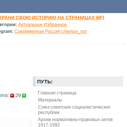
ХРАНИ СВОЮ ИСТОРИЮ НА СТРАНИЦАХ WFI
егории:
Актуальное
Избранное
egram:
Современная Россия t.me/sov_ros
ПУТЬ:
Главная страница
ела:
29
Материалы
Союз советских социалистических
республик
Архив нормативно-правовых актов
1917-1992