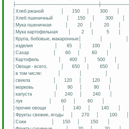
├──────────────────────────┼────────
│Хлеб ржаной
│
150
│
300
│
│Хлеб пшеничный
│
150
│
300
│
│Мука пшеничная
│
20
│
20
│
│Мука картофельная
│
2
│
5
│
│Крупа,
бобовые
, макаронные│
│
│
│изделия
│
65
│
100
│
│Сахар
│
60
│
60
│
│Картофель
│
400
│
500
│
│Овощи - всего,
│
650
│
650
│
│в том числе:
│
│
│
│свекла
│
120
│
120
│
│морковь
│
90
│
90
│
│капуста
│
240
│
240
│
│лук
│
60
│
60
│
│прочие овощи
│
140
│
140
│
│Фрукты свежие, ягоды
│
270
│
100
│Соки
│
150
│
150
│
│Фрукты сушеные
│
20
│
20
│