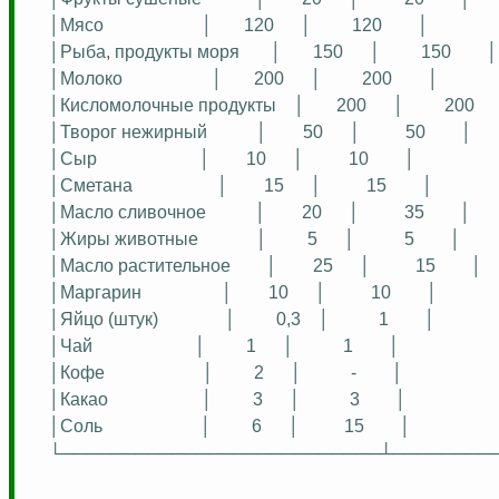
│Мясо
│
120
│
120
│
│Рыба, продукты моря
│
150
│
150
│
│Молоко
│
200
│
200
│
│Кисломолочные продукты
│
200
│
200
│Творог нежирный
│
50
│
50
│
│Сыр
│
10
│
10
│
│Сметана
│
15
│
15
│
│Масло сливочное
│
20
│
35
│
│Жиры животные
│
5
│
5
│
│Масло растительное
│
25
│
15
│
│Маргарин
│
10
│
10
│
│Яйцо (штук)
│
0,3
│
1
│
│Чай
│
1
│
1
│
│Кофе
│
2
│
-
│
│Какао
│
3
│
3
│
│Соль
│
6
│
15
│
└──────────────────────────┴────────