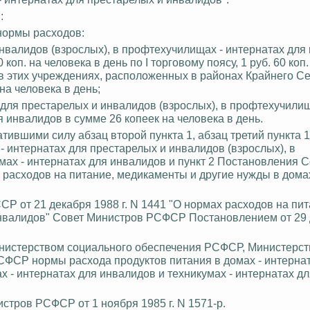
:
 нормы расходов:
инвалидов (взрослых), в профтехучилищах - интернатах для
0 коп
.
н
а человека в день по I торговому поясу, 1 руб. 60 коп. 
, а в этих учреждениях, расположенных в районах Крайнего С
н
а человека в день;
 для престарелых и инвалидов (взрослых), в профтехучилищ
я инвалидов в сумме 26 копеек на человека в день.
ившими силу абзац второй пункта 1, абзац третий пункта 1
 интернатах для престарелых и инвалидов (взрослых), в
мах - интернатах для инвалидов и пункт 2 Постановления 
 расходов на питание
, медикаменты и другие нужды в домах
 от 21 декабря 1988 г. N 1441 "О нормах расходов на пит
инвалидов" Совет Министров РСФСР Постановлением от 29 
Министерством социального обеспечения РСФСР, Министерс
СР нормы расхода продуктов питания в домах - интернат
х - интернатах для инвалидов и техникумах - интернатах д
тров РСФСР от 1 ноября 1985 г. N 1571-р.