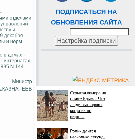
ПОДПИСАТЬСЯ НА
-
ными отделами
ОБНОВЛЕНИЯ САЙТА
х управлений
ству и
9 декабря
ты и норм
е в домах -
 - интернатах
985 N 144.
Министр
А.КАЗНАЧЕЕВ
Скрытая камера на
пляже Крыма: Что
люди вытворяют,
когда их не
видят...
Ролик длится
несколько секунд,