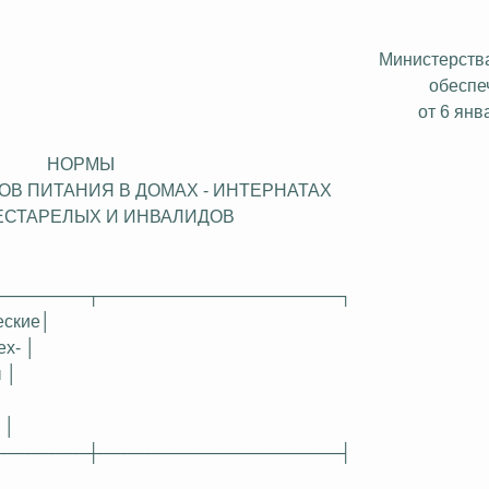
Министерств
обесп
от 6 янв
НОРМЫ
ОВ ПИТАНИЯ В ДОМАХ - ИНТЕРНАТАХ
ЕСТАРЕЛЫХ И ИНВАЛИДОВ
────────┬────────────────────┐
еские
│
ех
- │
 │
│
────────┼────────────────────┤