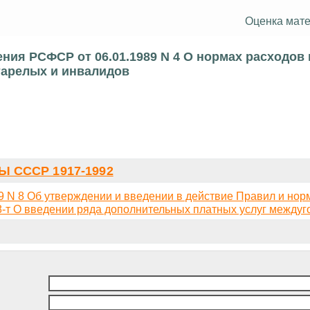
Оценка мате
ния РСФСР от 06.01.1989 N 4 О нормах расходов 
тарелых и инвалидов
 СССР 1917-1992
 N 8 Об утверждении и введении в действие Правил и нор
8-т О введении ряда дополнительных платных услуг междуг