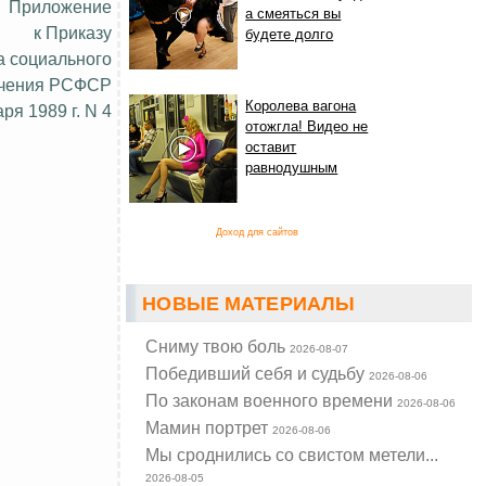
Приложение
а смеяться вы
к Приказу
будете долго
а социального
ечения РСФСР
Королева вагона
аря 1989 г. N 4
отожгла! Видео не
оставит
равнодушным
Доход для сайтов
НОВЫЕ МАТЕРИАЛЫ
Cниму твою боль
2026-08-07
Победивший себя и судьбу
2026-08-06
По законам военного времени
2026-08-06
Мамин портрет
2026-08-06
Мы сроднились со свистом метели...
2026-08-05