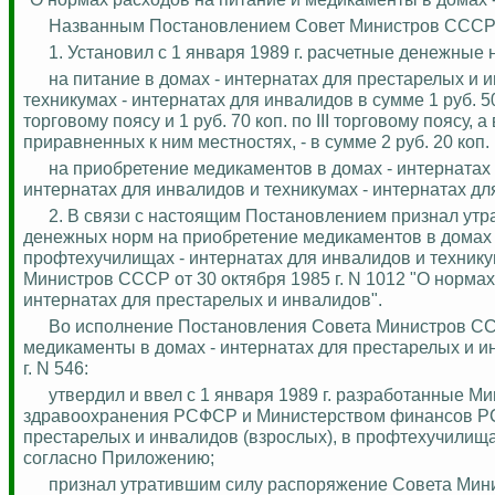
Названным Постановлением Совет Министров СССР
1. Установил с 1 января 1989 г. расчетные денежные
на питание в домах - интернатах для престарелых и 
техникумах - интернатах для инвалидов в сумме 1 руб. 5
торговому поясу и 1 руб. 70 коп. по III торговому поясу
приравненных к ним местностях, - в сумме 2 руб. 20 коп
.
на приобретение медикаментов в домах - интернатах
интернатах для инвалидов и техникумах - интернатах дл
2.
В связи с настоящим Постановлением признал утрат
денежных норм на приобретение медикаментов в домах -
профтехучилищах - интернатах для инвалидов и технику
Министров СССР от 30 октября 1985 г. N 1012 "О нормах
интернатах для престарелых и инвалидов".
Во исполнение Постановления Совета Министров СССР
медикаменты в домах - интернатах для престарелых и 
г. N 546:
утвердил и ввел с 1 января 1989 г. разработанные 
здравоохранения РСФСР и Министерством финансов РСФ
престарелых и инвалидов (взрослых), в профтехучилища
согласно Приложению;
признал утратившим силу распоряжение Совета Минис