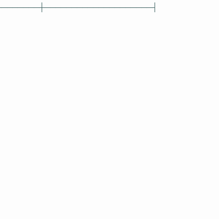
────────┼────────────────────┤
│