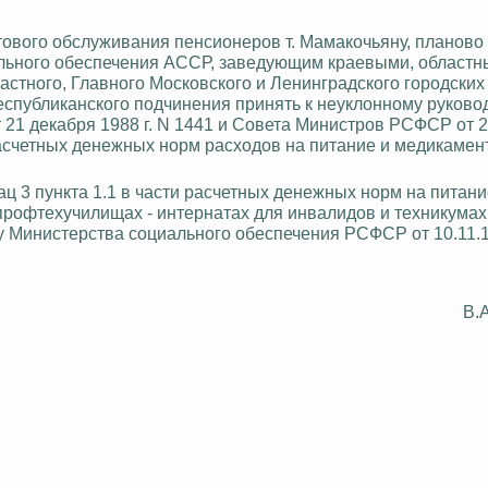
тового обслуживания пенсионеров т.
Мамакочьяну
, планово 
иального обеспечения АССР, заведующим краевыми, област
астного, Главного Московского и Ленинградского городски
спубликанского подчинения принять к неуклонному руковод
21 декабря 1988 г. N 1441 и Совета Министров РСФСР
от 2
е расчетных денежных норм расходов на питание и медикамен
ац 3 пункта 1.1 в части расчетных денежных норм на питани
профтехучилищах - интернатах для инвалидов и техникумах
зу Министерства социального обеспечения РСФСР от 10.11.1
В.