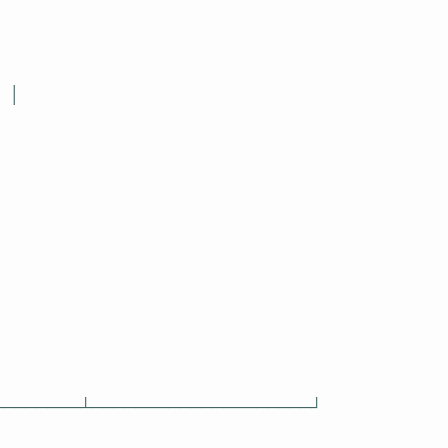
│
────────┴────────────────────┘