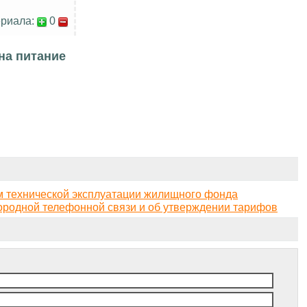
риала:
0
на питание
м технической эксплуатации жилищного фонда
ородной телефонной связи и об утверждении тарифов