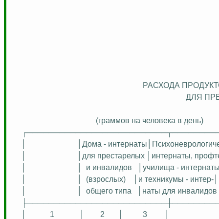
РАСХОДА ПРОДУКТ
ДЛЯ ПР
(граммов на человека в день)
┌──────────────────────────┬────────
│
│Дома -
интернаты│Психоневрологич
│
│для
престарелых
│интернаты,
профт
│
│
и инвалидов
│училища - интернаты
│
│
(взрослых)
│и техникумы -
интер
-│
│
│
общего типа
│
наты
для инвалидов
├──────────────────────────┼────────
│
1
│
2
│
3
│