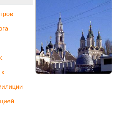
тров
рга
х,
 к
милиции
ацией