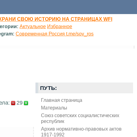
ХРАНИ СВОЮ ИСТОРИЮ НА СТРАНИЦАХ WFI
егории:
Актуальное
Избранное
egram:
Современная Россия t.me/sov_ros
ПУТЬ:
Главная страница
ела:
29
Материалы
Союз советских социалистических
республик
Архив нормативно-правовых актов
1917-1992