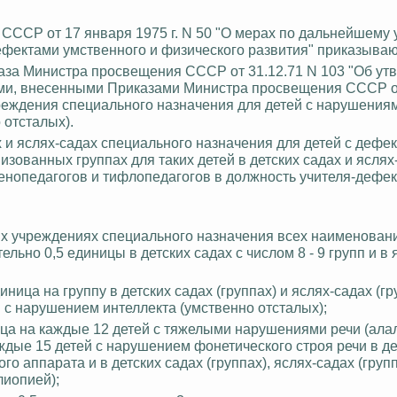
 СССР от 17 января 1975 г. N 50 "О мерах по дальнейшему
дефектами умственного и физического развития" приказываю
иказа Министра просвещения СССР от 31.12.71 N 103 "Об у
ми, внесенными Приказами Министра просвещения СССР о
учреждения специального назначения для детей с нарушения
 отсталых).
ах и яслях-садах специального назначения для детей с дефе
изованных группах для таких детей в детских садах и яслях
енопедагогов
и тифлопедагогов в должность учителя-дефек
ых учреждениях специального назначения всех наименован
ительно 0,5 единицы в детских садах с числом 8 - 9 групп и в
ница на группу в детских садах (группах) и яслях-садах (гр
й с нарушением интеллекта (умственно отсталых);
ица на каждые 12 детей с тяжелыми нарушениями речи (ала
аждые 15 детей с нарушением фонетического строя речи в де
о аппарата и в детских садах (группах), яслях-садах (групп
лиопией
);