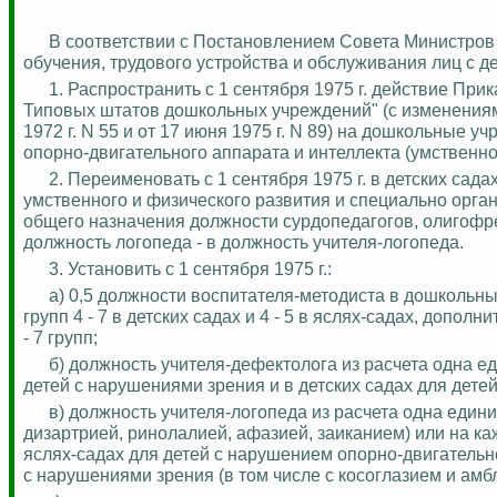
В соответствии с Постановлением Совета Министров
обучения, трудового устройства и обслуживания лиц с 
1.
Распространить с 1 сентября 1975 г. действие Пр
Типовых штатов дошкольных учреждений" (с изменения
1972 г. N 55 и от 17 июня 1975 г. N 89) на дошкольные 
опорно-двигательного аппарата и интеллекта (умственно
2. Переименовать с 1 сентября 1975 г. в детских сад
умственного и физического развития и специально орган
общего назначения должности сурдопедагогов,
олигофр
должность логопеда - в должность учителя-логопеда.
3. Установить с 1 сентября 1975 г.:
а) 0,5 должности воспитателя-методиста в дошкольн
групп 4 - 7 в детских садах и 4 - 5 в яслях-садах, дополн
- 7 групп;
б) должность учителя-дефектолога из расчета одна еди
детей с нарушениями зрения и в детских садах для дете
в) должность учителя-логопеда из расчета одна един
дизартрией,
ринолалией
, афазией, заиканием) или на к
яслях-садах для детей с нарушением опорно-двигательног
с нарушениями зрения (в том числе с косоглазием и
амб