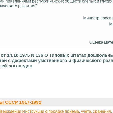
ми правлениями республиканских обще
ств сл
епых и глухих
ического развития".
Министр прос
М
Оценка мате
от 14.10.1975 N 136 О Типовых штатах дошкольн
тей с дефектами умственного и физического разв
лей-логопедов
 СССР 1917-1992
верждении Инструкции о порядке приема. учета. хранения.