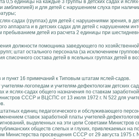
та 0,5 единицы на каждые 3 группы в детских садах и яслях
 и
амблиопией
) и для детей с нарушением слуха при наличи
ратуры;
яслях-садах (группах) для детей с нарушениями зрения, в де
го аппарата и в детских садах для детей с нарушением инт
ым пребыванием детей из расчета 2 единицы при шестиднев
ачения должности помощника заведующего по хозяйственной
рупп; штат остального персонала (за исключением группов
ия списочного состава детей в ясельных группах детей в во
 и пункт 16 примечаний к Типовым штатам яслей-садов.
у учителям-логопедам и учителям-дефектологам детских сад
ах и яслях-садах общего назначения по ставкам заработной
истров СССР и ВЦСПС от 13 июля 1972 г. N 522 для учит
в.
штатных единиц педагогического и обслуживающего персо
менением ставок заработной платы учителей-дефектологов 
ссигнований, выделенных на эти цели Советами Министров 
публиканских обществ слепых и глухих, привлекаемых на п
ьмом Министерства просвещения СССР
от 29 августа 1975 г. 