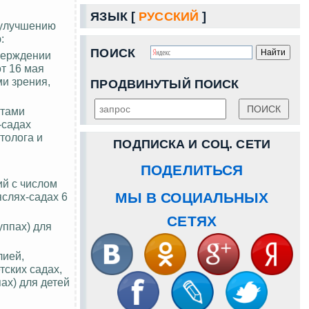
ЯЗЫК [
РУССКИЙ
]
 улучшению
:
ПОИСК
тверждении
т 16 мая
ми зрения,
ПРОДВИНУТЫЙ ПОИСК
ктами
-садах
толога и
ПОДПИСКА И СОЦ. СЕТИ
ПОДЕЛИТЬСЯ
ий с числом
МЫ В СОЦИАЛЬНЫХ
 яслях-садах 6
СЕТЯХ
уппах) для
лией,
тских садах,
ах) для детей