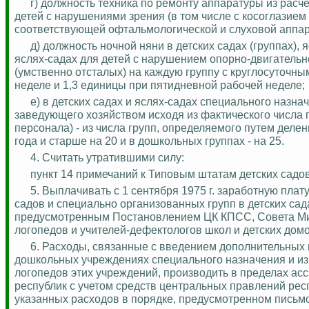
г) должность техника по ремонту аппаратуры из расче
детей с нарушениями зрения (в том числе с косоглазием
соответствующей офтальмологической и слуховой аппа
д) должность ночной няни в детских садах (группах), 
яслях-садах для детей с нарушением опорно-двигательно
(умственно отсталых) на каждую группу с круглосуточн
неделе и 1,3 единицы при пятидневной рабочей неделе;
е) в детских садах и яслях-садах специального назн
заведующего хозяйством исходя из фактического числа г
персонала) - из числа групп, определяемого путем делен
года и старше на 20 и в дошкольных группах - на 25.
4. Считать утратившими силу:
пункт 14 примечаний к Типовым штатам детских садов
5.
Выплачивать с 1 сентября 1975 г. заработную плат
садов и специально организованных групп в детских сад
предусмотренным Постановлением ЦК КПСС, Совета Мин
логопедов и учителей-дефектологов школ и детских домо
6.
Расходы, связанные с введением дополнительных 
дошкольных учреждениях специального назначения и из
логопедов этих учреждений, производить в пределах а
республик с учетом средств центральных правлений рес
указанных расходов в порядке, предусмотренном пис