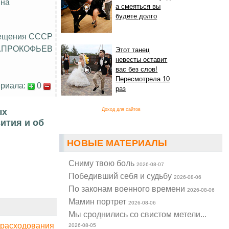
 на
а смеяться вы
будете долго
вещения СССР
.ПРОКОФЬЕВ
Этот танец
невесты оставит
вас без слов!
Пересмотрела 10
риала:
0
раз
ых
Доход для сайтов
ития и об
НОВЫЕ МАТЕРИАЛЫ
Cниму твою боль
2026-08-07
Победивший себя и судьбу
2026-08-06
По законам военного времени
2026-08-06
Мамин портрет
2026-08-06
Мы сроднились со свистом метели...
 расходования
2026-08-05