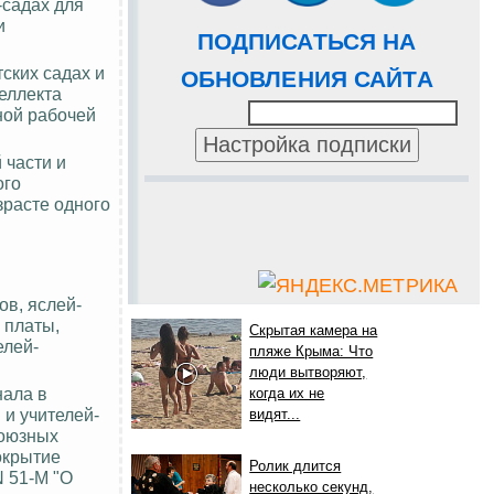
-садах для
и
ПОДПИСАТЬСЯ НА
тских садах и
ОБНОВЛЕНИЯ САЙТА
еллекта
ной рабочей
 части и
ого
зрасте одного
ов, яслей-
 платы,
Скрытая камера на
елей-
пляже Крыма: Что
люди вытворяют,
нала в
когда их не
и учителей-
видят...
союзных
окрытие
Ролик длится
N 51-М "О
несколько секунд,