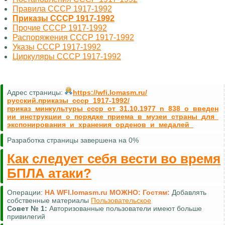
Правила СССР 1917-1992
Приказы СССР 1917-1992
Прочие СССР 1917-1992
Распоряжения СССР 1917-1992
Указы СССР 1917-1992
Циркуляры СССР 1917-1992
Адрес страницы:
https://wfi.lomasm.ru/
русский.приказы_ссср_1917-1992/
приказ_минкультуры_ссср_от_31.10.1977_n_838_о_введен
ии_инструкции_о_порядке_приема_в_музеи_страны_для_
экспонирования_и_хранения_орденов_и_медалей_
Разработка страницы завершена на 0%
Как следует себя вести во время
БПЛА атаки?
Операции:
НА WFI.lomasm.ru МОЖНО:
Гостям:
Добавлять
собственные материалы
Пользовательское
Совет №
1:
Авторизованные пользователи имеют больше
привилегий