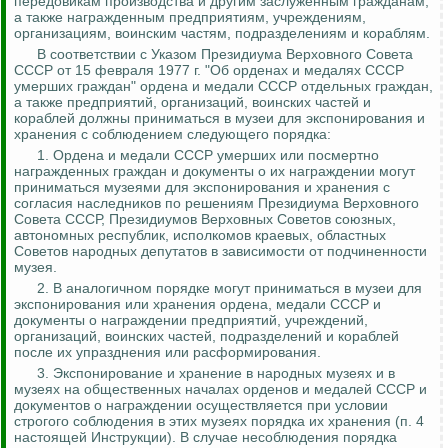
передовикам производства и другим заслуженным гражданам,
а также награжденным предприятиям, учреждениям,
организациям, воинским частям, подразделениям и кораблям.
В соответствии с Указом Президиума Верховного Совета
СССР от 15 февраля 1977 г. "Об орденах и медалях СССР
умерших граждан" ордена и медали СССР отдельных граждан,
а также предприятий, организаций, воинских частей и
кораблей должны приниматься в музеи для экспонирования и
хранения с соблюдением следующего порядка:
1. Ордена и медали СССР умерших или посмертно
награжденных граждан и документы
о
их награждении могут
приниматься музеями для экспонирования и хранения с
согласия наследников по решениям Президиума Верховного
Совета СССР, Президиумов Верховных Советов союзных,
автономных республик, исполкомов краевых, областных
Советов народных депутатов в зависимости от подчиненности
музея.
2. В аналогичном порядке могут приниматься в музеи для
экспонирования или хранения ордена, медали СССР и
документы о награждении предприятий, учреждений,
организаций, воинских частей, подразделений и кораблей
после их упразднения или расформирования.
3. Экспонирование и хранение в народных музеях и в
музеях на общественных началах орденов и медалей СССР и
документов о награждении осуществляется при условии
строгого соблюдения в этих музеях порядка их хранения (п. 4
настоящей Инструкции). В случае несоблюдения порядка