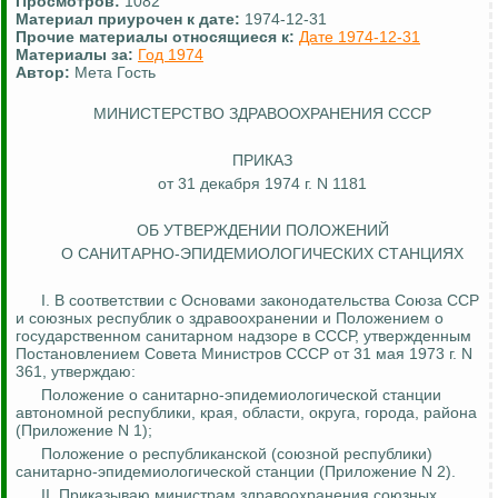
Просмотров:
1082
Материал приурочен к дате:
1974-12-31
Прочие материалы относящиеся к:
Дате 1974-12-31
Материалы за:
Год 1974
Автор:
Мета Гость
МИНИСТЕРСТВО ЗДРАВООХРАНЕНИЯ СССР
ПРИКАЗ
от 31 декабря 1974 г. N 1181
ОБ УТВЕРЖДЕНИИ ПОЛОЖЕНИЙ
О САНИТАРНО-ЭПИДЕМИОЛОГИЧЕСКИХ СТАНЦИЯХ
I. В соответствии с Основами законодательства Союза ССР
и союзных республик о здравоохранении и
Положением
о
государственном санитарном надзоре в СССР, утвержденным
Постановлением Совета Министров СССР от 31 мая 1973 г. N
361, утверждаю:
Положение о санитарно-эпидемиологической станции
автономной республики, края, области, округа, города, района
(Приложение N 1);
Положение о республиканской (союзной республики)
санитарно-эпидемиологической станции (Приложение N 2).
II. Приказываю министрам здравоохранения союзных