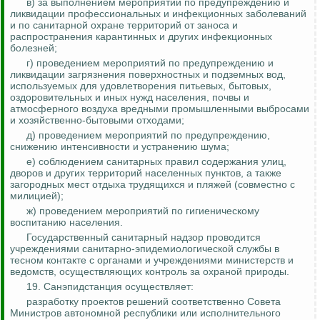
в) за выполнением мероприятий по предупреждению и
ликвидации профессиональных и инфекционных заболеваний
и по санитарной охране территорий от заноса и
распространения карантинных и других инфекционных
болезней;
г) проведением мероприятий по предупреждению и
ликвидации загрязнения поверхностных и подземных вод,
используемых для удовлетворения питьевых, бытовых,
оздоровительных и иных нужд населения, почвы и
атмосферного воздуха вредными промышленными выбросами
и хозяйственно-бытовыми отходами;
д) проведением мероприятий по предупреждению,
снижению интенсивности и устранению шума;
е) соблюдением санитарных правил содержания улиц,
дворов и других территорий населенных пунктов, а также
загородных мест отдыха трудящихся и пляжей (совместно с
милицией);
ж) проведением мероприятий по гигиеническому
воспитанию населения.
Государственный санитарный надзор проводится
учреждениями санитарно-эпидемиологической службы в
тесном контакте с органами и учреждениями министерств и
ведомств, осуществляющих
контроль за
охраной природы.
19. Санэпидстанция осуществляет:
разработку проектов решений соответственно Совета
Министров автономной республики или исполнительного