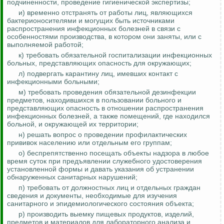
подчиненности, проведение гигиенической экспертизы;
и) временно отстранять от работы лиц, являющихся
бактерионосителями
и могущих быть источниками
распространения инфекционных болезней в связи с
особенностями производства, в котором они заняты, или с
выполняемой работой;
к) требовать обязательной госпитализации инфекционных
больных, представляющих опасность для окружающих;
л) подвергать карантину лиц, имевших контакт с
инфекционными больными;
м) требовать проведения обязательной дезинфекции
предметов, находившихся в пользовании больного и
представляющих опасность в отношении распространения
инфекционных болезней, а также помещений, где находился
больной, и окружающей их территории;
н) решать вопрос о проведении профилактических
прививок населению или отдельным его группам;
о) беспрепятственно посещать объекты надзора в любое
время суток при предъявлении служебного удостоверения
установленной формы и давать указания об устранении
обнаруженных санитарных нарушений;
п) требовать от должностных лиц и отдельных граждан
сведения и документы, необходимые для изучения
санитарного и эпидемиологического состояния объекта;
р) производить выемку пищевых продуктов, изделий,
предметов и материалов для лабораторного анализа и