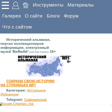
Инструменты
Материалы
Галерея
О сайте
Блоги
Форум
Что с сайтом
Исторический альманах,
портал коллекционеров
информации, электронный
музей 'ВиФиАй'
16+
work-flow-Initiative
СОХРАНИ СВОЮ ИСТОРИЮ
НА СТРАНИЦАХ WFI
Категории:
Актуальное
Избранное
Telegram:
Современная
Россия t.me/sov_ros