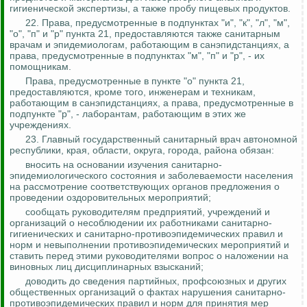
гигиенической экспертизы, а также пробу пищевых продуктов.
22.
Права, предусмотренные в подпунктах "и", "к", "л", "м",
"о", "п" и "р" пункта 21, предоставляются также санитарным
врачам и эпидемиологам, работающим в санэпидстанциях, а
права, предусмотренные в подпунктах "м", "п" и "р", - их
помощникам.
Права, предусмотренные в пункте "о" пункта 21,
предоставляются, кроме того, инженерам и техникам,
работающим в санэпидстанциях, а права, предусмотренные в
подпункте "р", - лаборантам, работающим в этих же
учреждениях.
23. Главный государственный санитарный врач автономной
республики, края, области, округа, города, района обязан:
вносить на основании изучения санитарно-
эпидемиологического состояния и заболеваемости населения
на рассмотрение соответствующих органов предложения о
проведении оздоровительных мероприятий;
сообщать руководителям предприятий, учреждений и
организаций о несоблюдении их работниками санитарно-
гигиенических и санитарно-противоэпидемических правил и
норм и невыполнении противоэпидемических мероприятий и
ставить перед этими руководителями вопрос о наложении на
виновных лиц дисциплинарных взысканий;
доводить до сведения партийных, профсоюзных и других
общественных организаций о фактах нарушения санитарно-
противоэпидемических правил и норм для принятия мер