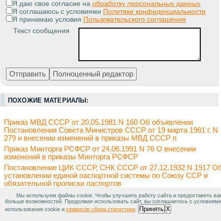
Я даю свое согласие на
обработку персональных данных
Я соглашаюсь с условиями
Политики конфиденциальности
Я принимаю условия
Пользовательского соглашения
Текст сообщения
ПОХОЖИЕ МАТЕРИАЛЫ:
Приказ МВД СССР от 20.05.1981 N 160 Об объявлении
Постановления Совета Министров СССР от 19 марта 1981 г. N
279 и внесении изменений в приказы МВД СССР п
Приказ Минторга РСФСР от 24.06.1991 N 76 О внесении
изменений в приказы Минторга РСФСР
Постановление ЦИК СССР, СНК СССР от 27.12.1932 N 1917 О
установлении единой паспортной системы по Союзу ССР и
обязательной прописки паспортов
Постановление ЦИК СССР, СНК СССР от 27.05.1933 О бывши
Мы используем файлы cookie. Чтобы улучшить работу сайта и предоставить ва
больше возможностей. Продолжая использовать сайт, вы соглашаетесь с условиям
российских подданных, уехавших за границу до 25 октября 19
Принять
X
использования cookie и
сервисов сбора статистики
.
г. и принявших иностранное граж