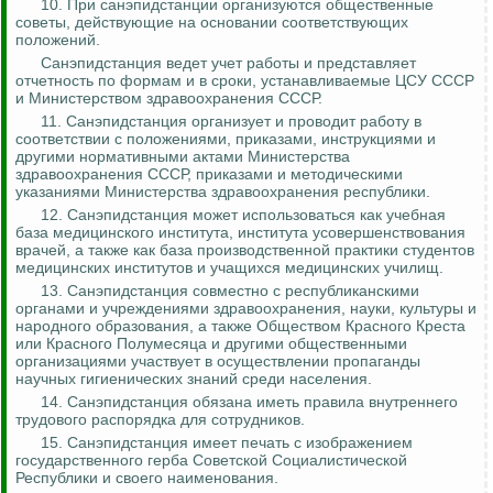
10. При санэпидстанции организуются общественные
советы, действующие на основании соответствующих
положений.
Санэпидстанция ведет учет работы и представляет
отчетность по формам и в сроки, устанавливаемые ЦСУ СССР
и Министерством здравоохранения СССР.
11. Санэпидстанция организует и проводит работу в
соответствии с положениями, приказами, инструкциями и
другими нормативными актами Министерства
здравоохранения СССР, приказами и методическими
указаниями Министерства здравоохранения республики.
12. Санэпидстанция может использоваться как учебная
база медицинского института, института усовершенствования
врачей, а также как база производственной практики студентов
медицинских институтов и учащихся медицинских училищ.
13. Санэпидстанция совместно с республиканскими
органами и учреждениями здравоохранения, науки, культуры и
народного образования, а также Обществом Красного Креста
или Красного Полумесяца и другими общественными
организациями участвует в осуществлении пропаганды
научных гигиенических знаний среди населения.
14. Санэпидстанция обязана иметь правила внутреннего
трудового распорядка для сотрудников.
15. Санэпидстанция имеет печать с изображением
государственного герба Советской Социалистической
Республики и своего наименования.