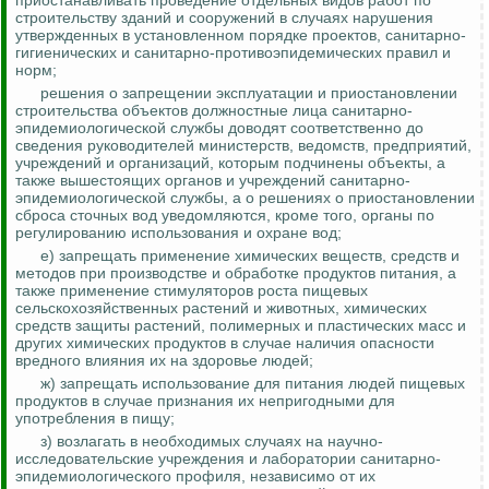
приостанавливать проведение отдельных видов работ по
строительству зданий и сооружений в случаях нарушения
утвержденных в установленном порядке проектов, санитарно-
гигиенических и санитарно-противоэпидемических правил и
норм;
решения о запрещении эксплуатации и приостановлении
строительства объектов должностные лица санитарно-
эпидемиологической службы доводят соответственно до
сведения руководителей министерств, ведомств, предприятий,
учреждений и организаций, которым подчинены объекты, а
также вышестоящих органов и учреждений санитарно-
эпидемиологической службы, а о
решениях
о приостановлении
сброса сточных вод уведомляются, кроме того, органы по
регулированию использования и охране вод;
е) запрещать применение химических веществ, средств и
методов при производстве и обработке продуктов питания, а
также применение стимуляторов роста пищевых
сельскохозяйственных растений и животных, химических
средств защиты растений, полимерных и пластических масс и
других химических продуктов в случае наличия опасности
вредного влияния их на здоровье людей;
ж) запрещать использование для питания людей пищевых
продуктов в случае признания их
непригодными
для
употребления в пищу;
з) возлагать в необходимых случаях на научно-
исследовательские учреждения и лаборатории санитарно-
эпидемиологического профиля, независимо от их