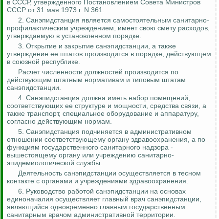
в СССР, утвержденного Постановлением Совета Министров
СССР от 31 мая 1973 г. N 361.
2. Санэпидстанция является самостоятельным санитарно-
профилактическим учреждением, имеет свою смету расходов,
утверждаемую в установленном порядке.
3. Открытие и закрытие санэпидстанции, а также
утверждение ее штатов производится в порядке, действующем
в союзной республике.
Расчет численности должностей производится по
действующим штатным нормативам и типовым штатам
санэпидстанции.
4. Санэпидстанция должна иметь набор помещений,
соответствующих ее структуре и мощности, средства связи, а
также транспорт, специальное оборудование и аппаратуру,
согласно действующим нормам.
5. Санэпидстанция подчиняется в административном
отношении соответствующему органу здравоохранения, а по
функциям государственного санитарного надзора -
вышестоящему органу или учреждению санитарно-
эпидемиологической службы.
Деятельность санэпидстанции осуществляется в тесном
контакте с органами и учреждениями здравоохранения.
6. Руководство работой санэпидстанции на основах
единоначалия осуществляет главный врач санэпидстанции,
являющийся одновременно главным государственным
санитарным врачом административной территории.