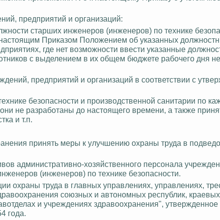
ний, предприятий и организаций:
лжности старших инженеров (инженеров) по технике безопа
м настоящим Приказом Положением об указанных должност
едприятиях, где нет возможности ввести указанные должнос
отников с выделением в их общем бюджете рабочего дня н
ждений, предприятий и организаций в соответствии с утве
 технике безопасности и производственной санитарии по ка
они не разработаны до настоящего времени, а также приня
ка и т.п.
хранения принять меры к улучшению охраны труда в подве
тивов административно-хозяйственного персонала учрежде
нженеров (инженеров) по технике безопасности.
ии охраны труда в главных управлениях, управлениях, тре
равоохранения союзных и автономных республик, краевых,
авотделах
и учреждениях здравоохранения", утвержденное
4 года.