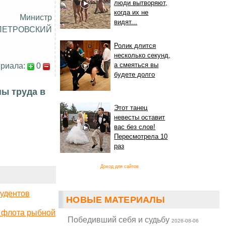
люди вытворяют,
когда их не
Министр
видят...
ПЕТРОВСКИЙ
Ролик длится
несколько секунд,
риала:
0
а смеяться вы
будете долго
ны труда в
Этот танец
невесты оставит
вас без слов!
Пересмотрела 10
раз
Доход для сайтов
тудентов
НОВЫЕ МАТЕРИАЛЫ
х флота рыбной
Победивший себя и судьбу
2026-08-06