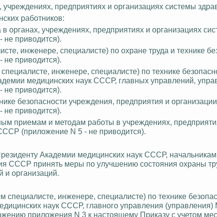
х, учреждениях, предприятиях и организациях системы здра
ских работников:
 в органах, учреждениях, предприятиях и организациях си
 не приводится).
сте, инженере, специалисте) по охране труда и технике бе
 не приводится).
специалисте, инженере, специалисте) по технике безопасн
адемии медицинских наук СССР, главных управлений, упра
 не приводится).
нике безопасности учреждения, предприятия и организаци
 не приводится).
ным приемам и методам работы в учреждениях, предприяти
ССР (приложение N 5 - не приводится).
Президенту Академии медицинских наук СССР, начальникам
ия СССР принять меры по улучшению состояния охраны тр
 и организаций.
м специалисте, инженере, специалисте) по технике безопа
едицинских наук СССР, главного управления (управления)
жению приложения N 3 к настоящему Приказу с учетом ме