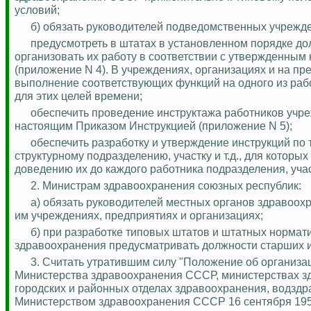
условий;
б) обязать руководителей подведомственных учрежде
предусмотреть в штатах в установленном порядке до
организовать их работу в соответствии с утвержденны
(приложение N 4).
В учреждениях, организациях и на пр
выполнение соответствующих функций на одного из раб
для этих целей времени;
обеспечить проведение инструктажа работников учре
настоящим Приказом Инструкцией (приложение N 5);
обеспечить разработку и утверждение инструкций по
структурному подразделению, участку и т.д.,
для
которых
доведению их до каждого работника подразделения, участ
2. Министрам здравоохранения союзных республик:
а) обязать руководителей местных органов здравоо
им учреждениях, предприятиях и организациях;
б) при разработке типовых штатов и штатных норма
здравоохранения предусматривать должности старших и
3.
Считать утратившим силу "Положение об организац
Министерства здравоохранения СССР, министерствах зд
городских и районных отделах здравоохранения,
водздр
Министерством здравоохранения СССР 16 сентября 195