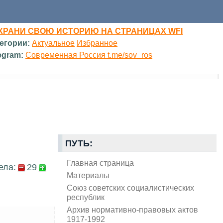
ХРАНИ СВОЮ ИСТОРИЮ НА СТРАНИЦАХ WFI
егории:
Актуальное
Избранное
egram:
Современная Россия t.me/sov_ros
ПУТЬ:
Главная страница
ела:
29
Материалы
Союз советских социалистических
республик
Архив нормативно-правовых актов
1917-1992