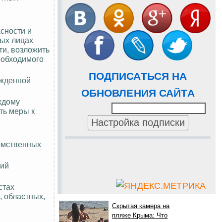
сности и
ных лицах
ти, возложить
еобходимого
ПОДПИСАТЬСЯ НА
ржденной
ОБНОВЛЕНИЯ САЙТА
ждому
ть меры к
домственных
ний
стах
 областных,
Скрытая камера на
пляже Крыма: Что