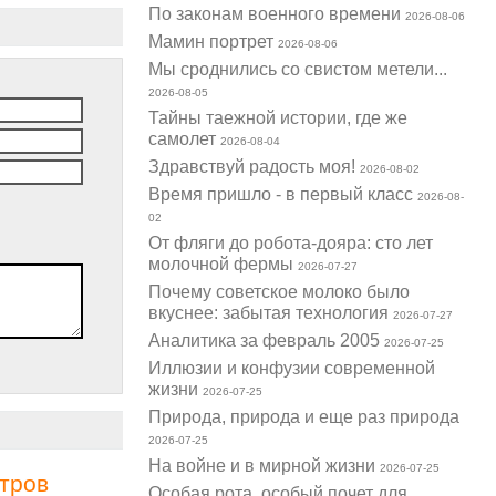
По законам военного времени
2026-08-06
Мамин портрет
2026-08-06
Мы сроднились со свистом метели...
2026-08-05
Тайны таежной истории, где же
самолет
2026-08-04
Здравствуй радость моя!
2026-08-02
Время пришло - в первый класс
2026-08-
02
От фляги до робота-дояра: сто лет
молочной фермы
2026-07-27
Почему советское молоко было
вкуснее: забытая технология
2026-07-27
Аналитика за февраль 2005
2026-07-25
Иллюзии и конфузии современной
жизни
2026-07-25
Природа, природа и еще раз природа
2026-07-25
На войне и в мирной жизни
2026-07-25
тров
Особая рота, особый почет для