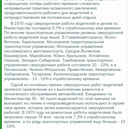
сокращению потерь рабочего времени сложилась
неправильная практика незаконного увеличения
продолжительности рабочего дня водителей и
непредоставление
им положенных дней отдыха.
В 1970 году сверхурочная работа водителей в целом по
Министерству составила 9,7% к отработанному ими времени.
По многим транспортным управлениям уровень сверхурочной
работы водителей еще выше.
В
Главленавтотрансе
, Волго-
Вятском, Карельском, Московском территориальном
транспортном управлении, Московском управлении
пассажирского автотранспорта, Средне-Волжском,
Башкирском, Марийском, Южно-Уральском, Алтайском,
Омском, Западно-Сибирском, Тамбовском транспортных
управлениях сверхурочная работа составила 10 - 13%, а в
Пензенском, Чечено-Ингушском, Приволжском, Кемеровском,
Хабаровском, Татарском, Калининградском транспортных
управлениях - 13 - 15% к отработанному времени.
Одной из основных причин сверхурочных работ водителей
является привлечение их к выполнению ремонтов и
технического обслуживания автомобилей. Ежедневно по
Министерству 35 - 40 тысяч водителей по этой причине не
выезжают на линию и непроизводительно используют в гараже
свое время, которое затем компенсируется сверхурочной
работой. В 1970 году на ремонтные работы водителями было
затрачено свыше 76 млн. часов или 7,3% к отработанному
времени, а по ряду транспортных управлений еще больше - 10
- 15%.