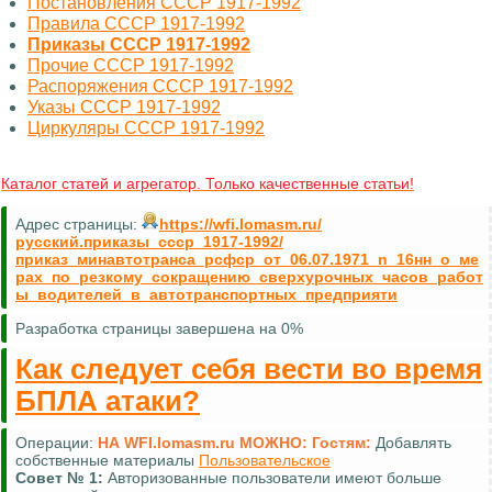
Постановления СССР 1917-1992
Правила СССР 1917-1992
Приказы СССР 1917-1992
Прочие СССР 1917-1992
Распоряжения СССР 1917-1992
Указы СССР 1917-1992
Циркуляры СССР 1917-1992
Каталог статей и агрегатор. Только качественные статьи!
Адрес страницы:
https://wfi.lomasm.ru/
русский.приказы_ссср_1917-1992/
приказ_минавтотранса_рсфср_от_06.07.1971_n_16нн_о_ме
рах_по_резкому_сокращению_сверхурочных_часов_работ
ы_водителей_в_автотранспортных_предприяти
Разработка страницы завершена на 0%
Как следует себя вести во время
БПЛА атаки?
Операции:
НА WFI.lomasm.ru МОЖНО:
Гостям:
Добавлять
собственные материалы
Пользовательское
Совет №
1:
Авторизованные пользователи имеют больше