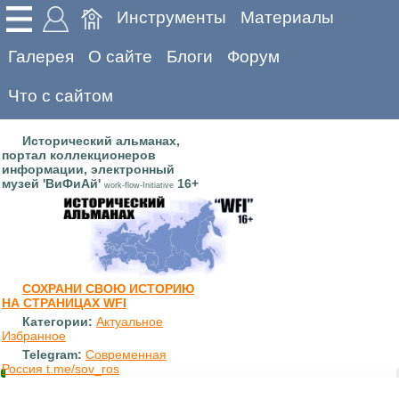
Инструменты
Материалы
Галерея
О сайте
Блоги
Форум
Что с сайтом
Исторический альманах,
портал коллекционеров
информации, электронный
музей 'ВиФиАй'
16+
work-flow-Initiative
СОХРАНИ СВОЮ ИСТОРИЮ
НА СТРАНИЦАХ WFI
Категории:
Актуальное
Избранное
Telegram:
Современная
Россия t.me/sov_ros