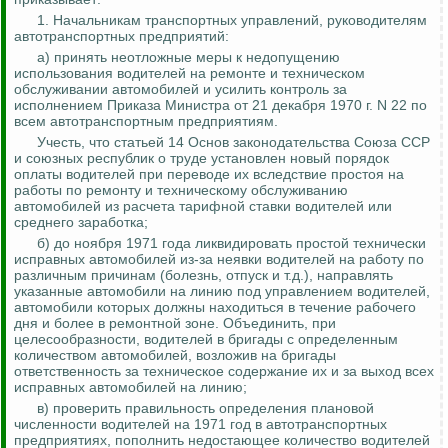
1. Начальникам транспортных управлений, руководителям
автотранспортных предприятий:
а) принять неотложные меры к недопущению
использования водителей на ремонте и техническом
обслуживании автомобилей и усилить
контроль за
исполнением Приказа Министра от 21 декабря 1970 г. N 22 по
всем автотранспортным предприятиям.
Учесть, что статьей 14 Основ законодательства Союза ССР
и союзных республик о труде установлен новый порядок
оплаты водителей при переводе их вследствие простоя на
работы по ремонту и техническому обслуживанию
автомобилей из расчета тарифной ставки водителей или
среднего заработка;
б) до ноября 1971 года ликвидировать простой технически
исправных автомобилей из-за неявки водителей на работу по
различным причинам (болезнь, отпуск и т.д.), направлять
указанные автомобили на линию под управлением водителей,
автомобили которых должны находиться в течение рабочего
дня и более в ремонтной зоне.
Объединить, при
целесообразности, водителей в бригады с определенным
количеством автомобилей, возложив на бригады
ответственность за техническое содержание их и за выход всех
исправных автомобилей на линию;
в) проверить правильность определения плановой
численности водителей на 1971 год в автотранспортных
предприятиях, пополнить недостающее количество водителей