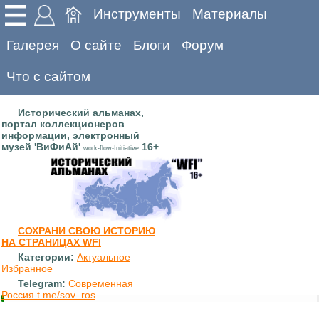
Инструменты
Материалы
Галерея
О сайте
Блоги
Форум
Что с сайтом
Исторический альманах,
портал коллекционеров
информации, электронный
музей 'ВиФиАй'
16+
work-flow-Initiative
СОХРАНИ СВОЮ ИСТОРИЮ
НА СТРАНИЦАХ WFI
Категории:
Актуальное
Избранное
Telegram:
Современная
Россия t.me/sov_ros