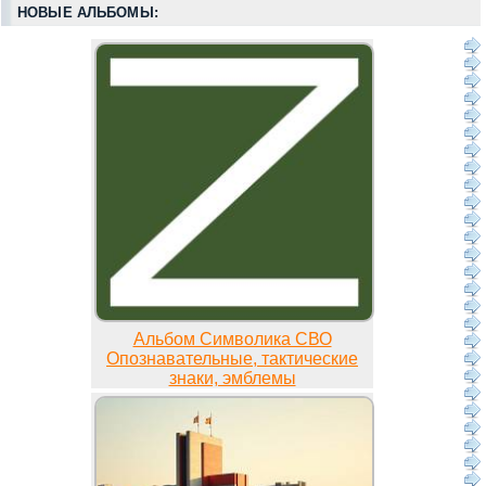
НОВЫЕ АЛЬБОМЫ:
Альбом Символика СВО
Опознавательные, тактические
знаки, эмблемы