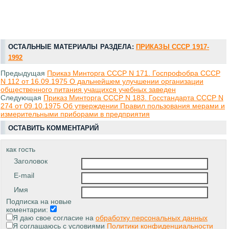
ОСТАЛЬНЫЕ МАТЕРИАЛЫ РАЗДЕЛА:
ПРИКАЗЫ СССР 1917-
1992
Предыдущая
Приказ Минторга СССР N 171. Госпрофобра СССР
N 112 от 16.09.1975 О дальнейшем улучшении организации
общественного питания учащихся учебных заведен
Следующая
Приказ Минторга СССР N 183. Госстандарта СССР N
274 от 09.10.1975 Об утверждении Правил пользования мерами и
измерительными приборами в предприятия
ОСТАВИТЬ КОММЕНТАРИЙ
как гость
Заголовок
E-mail
Имя
Подписка на новые
коментарии:
Я даю свое согласие на
обработку персональных данных
Я соглашаюсь с условиями
Политики конфиденциальности