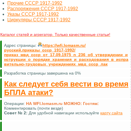
Прочие СССР 1917-1992
Распоряжения СССР 1917-1992
Указы СССР 1917-1992
Циркуляры СССР 1917-1992
Каталог статей и агрегатор. Только качественные статьи!
Адрес страницы:
https://wfi.lomasm.ru/
русский.приказы_ссср_1917-1992/
приказ_мвд_ссср_от_17.09.1975_n_236_об_утверждении_и
нструкции_о_порядке_хранения_и_расходования_в_испра
вительно-трудовых_учреждениях_мвд_ссср_лак
Разработка страницы завершена на 0%
Как следует себя вести во время
БПЛА атаки?
Операции:
НА WFI.lomasm.ru МОЖНО:
Гостям:
Комментировать (почти везде)
Совет №
2:
Для удобной навигации используйте
карту сайта