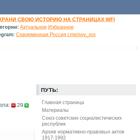
ХРАНИ СВОЮ ИСТОРИЮ НА СТРАНИЦАХ WFI
егории:
Актуальное
Избранное
egram:
Современная Россия t.me/sov_ros
ПУТЬ:
Главная страница
ела:
29
Материалы
Союз советских социалистических
республик
Архив нормативно-правовых актов
1917-1992