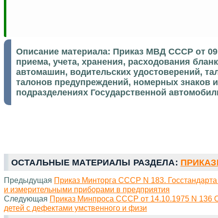
Описание материала:
Приказ МВД СССР от 09.
приема, учета, хранения, расходования блан
автомашин, водительских удостоверений, та
талонов предупреждений, номерных знаков 
подразделениях Государственной автомоби
ОСТАЛЬНЫЕ МАТЕРИАЛЫ РАЗДЕЛА:
ПРИКАЗЫ
Предыдущая
Приказ Минторга СССР N 183. Госстандарта
и измерительными приборами в предприятия
Следующая
Приказ Минпроса СССР от 14.10.1975 N 136 
детей с дефектами умственного и физи