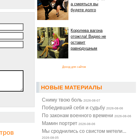
а смеяться вы
будете долго
Королева вагона
отожгла! Видео не
оставит
равнодушным
Доход для сайтов
НОВЫЕ МАТЕРИАЛЫ
Cниму твою боль
2026-08-07
Победивший себя и судьбу
2026-08-06
По законам военного времени
2026-08-06
Мамин портрет
2026-08-06
Мы сроднились со свистом метели...
тров
2026-08-05