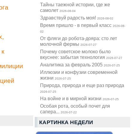
Тайны таежной истории, где же
рга
самолет
2026-08-04
Здравствуй радость моя!
2026-08-02
Время пришло - в первый класс
2026-08-
02
х,
От фляги до робота-дояра: сто лет
молочной фермы
2026-07-27
 к
Почему советское молоко было
вкуснее: забытая технология
2026-07-27
Аналитика за февраль 2005
милиции
2026-07-25
Иллюзии и конфузии современной
жизни
2026-07-25
ацией
Природа, природа и еще раз природа
2026-07-25
На войне и в мирной жизни
2026-07-25
Особая рота, особый почет для
сапера...
2026-07-22
КАРТИНКА НЕДЕЛИ