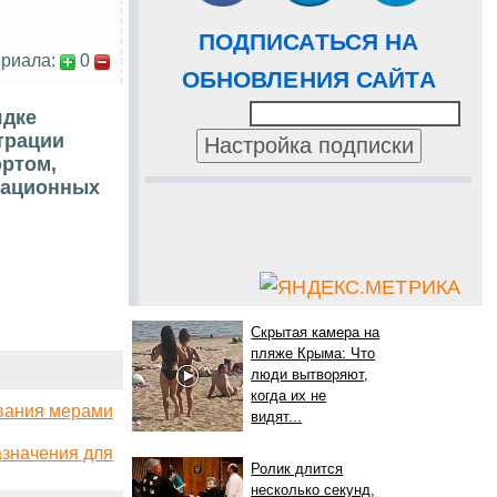
ПОДПИСАТЬСЯ НА
риала:
0
ОБНОВЛЕНИЯ САЙТА
ядке
трации
ортом,
национных
Скрытая камера на
пляже Крыма: Что
люди вытворяют,
когда их не
ования мерами
видят...
азначения для
Ролик длится
несколько секунд,