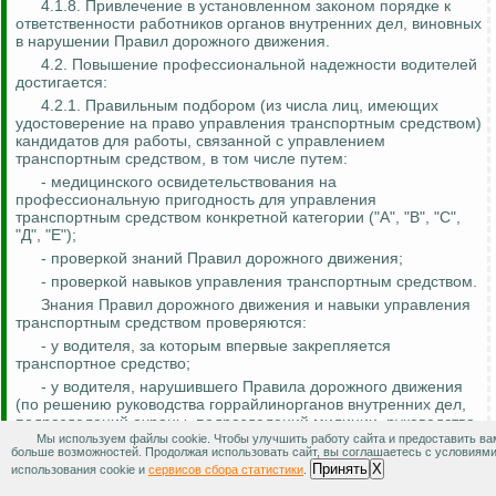
4.1.8. Привлечение в установленном законом порядке к
ответственности работников органов внутренних дел, виновных
в нарушении Правил дорожного движения.
4.2. Повышение профессиональной надежности водителей
достигается:
4.2.1. Правильным подбором (из числа лиц, имеющих
удостоверение на право управления транспортным средством)
кандидатов для работы, связанной с управлением
транспортным средством, в том числе путем:
- медицинского освидетельствования на
профессиональную пригодность для управления
транспортным средством конкретной категории ("А", "В", "С",
"Д", "Е");
- проверкой знаний Правил дорожного движения;
- проверкой навыков управления транспортным средством.
Знания Правил дорожного движения и навыки управления
транспортным средством проверяются:
- у водителя, за которым впервые закрепляется
транспортное средство;
- у водителя, нарушившего Правила дорожного движения
(по решению руководства горрайлинорганов внутренних дел,
подразделений охраны, подразделений милиции, руководства
автохозяйства).
Мы используем файлы cookie. Чтобы улучшить работу сайта и предоставить ва
больше возможностей. Продолжая использовать сайт, вы соглашаетесь с условиям
4.2.2. Водительской стажировкой работников органов
Принять
X
использования cookie и
сервисов сбора статистики
.
внутренних дел, за которыми впервые закрепляются