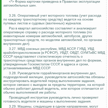
<*> Форма карточки приведена в Правилах эксплуатации
автомобильных шин.
3.26. Оперативный учет моторного топлива (учет расхода
по каждому транспортному средству) ведется на основе
путевых листов и судовых (вахтенных) журналов.
Раз в квартал автохозяйство составляет и анализирует
оперативную справку о расходе моторного топлива (по
инвентарным номерам автомобилей, автобусов, других
транспортных средств, по моделям автомобилей, по органам
внутренних дел).
3.27. МВД союзных республик, МВД АССР, ГУВД, УВД
крайоблгорисполкомов (в РСФСР), УВДТ, ОВДТ, ОУМТиВС МВД
СССР представляют статистическую отчетность о
транспортных средствах органов внутренних дел по формам,
утвержденным Госкомстатом СССР, в адреса и сроки,
устанавливаемые МВД СССР.
3.28. Руководители горрайлинорганов внутренних дел,
подразделений милиции, руководители автохозяйства обязаны
инструктировать водителей перед выполнением задания,
которое связано с выездом за пределы территории, на которой
обычно работает данный водитель, или которое отличается от
обычно выполняемой им работы.
Проводящий инструктаж руководитель лично проверяет
готовность водителя и машины к выполнению задания.
3.29. Машины, следующие в одном направлении, могут