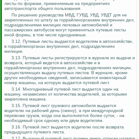
листы по формам, применяемым на предприятиях
автотранспорта общего пользования.
По решению руководства МВД, ГУВД, УВД, УВДТ для не
закрепленных по штату за горрайлинорганами внутренних дел,
подразделениями милиции легковых автомобилей и
пассажирских автобусов могут применяться путевые листы
иной формы, в том числе однодневные.
3.12. Путевые листы выдаются водителям в автохозяйстве,
в горрайлинорганах внутренних дел, подразделениях
милиции.
3.13. Путевые листы регистрируются в журнале их выдачи и
возврата, который ведется в автохозяйстве и в
горрайлинорганах внутренних дел, подразделениях милиции,
осуществляющих выдачу путевых листов. В журнале, кроме
других необходимых сведений, записывается инвентарный
номер машины, на которую выдается путевой лист.
3.14. Многодневный путевой лист выдается один на
машину, независимо от количества водителей, за которыми
закреплена машина.
3.15. Путевой лист грузового автомобиля выдается
водителю на рабочий день (смену), а при междугородной
перевозке грузов, когда она выполняется более суток, - на
необходимый срок одному или двум водителям.
3.16. Путевой лист выдается водителю после возврата
предыдущего путевого листа.
3.17. Выданный путевой лист должен иметь оттиски штампа