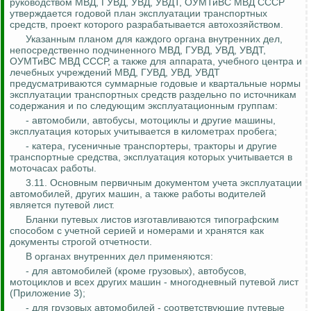
руководством МВД, ГУВД, УВД, УВДТ, ОУМТиВС МВД СССР
утверждается годовой план эксплуатации транспортных
средств, проект которого разрабатывается автохозяйством.
Указанным планом для каждого органа внутренних дел,
непосредственно подчиненного МВД, ГУВД, УВД, УВДТ,
ОУМТиВС МВД СССР, а также для аппарата, учебного центра и
лечебных учреждений МВД, ГУВД, УВД, УВДТ
предусматриваются суммарные годовые и квартальные нормы
эксплуатации транспортных средств раздельно по источникам
содержания и по следующим эксплуатационным группам:
- автомобили, автобусы, мотоциклы и другие машины,
эксплуатация которых учитывается в километрах пробега;
- катера, гусеничные транспортеры, тракторы и другие
транспортные средства, эксплуатация которых учитывается в
моточасах работы.
3.11. Основным первичным документом учета эксплуатации
автомобилей, других машин, а также работы водителей
является путевой лист.
Бланки путевых листов изготавливаются типографским
способом с учетной серией и номерами и хранятся как
документы строгой отчетности.
В органах внутренних дел применяются:
- для автомобилей (кроме грузовых), автобусов,
мотоциклов и всех других машин - многодневный путевой лист
(Приложение 3);
- для грузовых автомобилей - соответствующие путевые