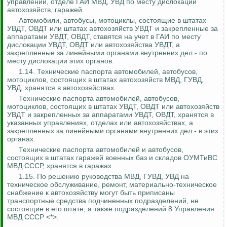
управлении, отделе ГАИ МВД, УВД по месту дислокации
автохозяйств, гаражей.
Автомобили, автобусы, мотоциклы, состоящие в штатах
УВДТ, ОВДТ или штатах автохозяйств УВДТ и закрепленные за
аппаратами УВДТ, ОВДТ, ставятся на учет в ГАИ по месту
дислокации УВДТ, ОВДТ или автохозяйства УВДТ, а
закрепленные за линейными органами внутренних дел - по
месту дислокации этих органов.
1.14. Технические паспорта автомобилей, автобусов,
мотоциклов, состоящих в штатах автохозяйств МВД, ГУВД,
УВД, хранятся в автохозяйствах.
Технические паспорта автомобилей, автобусов,
мотоциклов, состоящих в штатах УВДТ, ОВДТ или автохозяйств
УВДТ и закрепленных за аппаратами УВДТ, ОВДТ, хранятся в
указанных управлениях, отделах или автохозяйствах, а
закрепленных за линейными органами внутренних дел - в этих
органах.
Технические паспорта автомобилей и автобусов,
состоящих в штатах гаражей военных баз и складов ОУМТиВС
МВД СССР, хранятся в гаражах.
1.15. По решению руководства МВД, ГУВД, УВД на
техническое обслуживание, ремонт, материально-техническое
снабжение к автохозяйству могут быть приписаны
транспортные средства подчиненных подразделений, не
состоящие в его штате, а также подразделений 8 Управления
МВД СССР <*>.