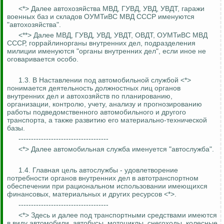
<*> Далее автохозяйства МВД, ГУВД, УВД, УВДТ, гаражи
военных баз и складов ОУМТиВС МВД СССР именуются
"автохозяйства".
<**> Далее МВД, ГУВД, УВД, УВДТ, ОВДТ, ОУМТиВС МВД
СССР, горрайлинорганы внутренних дел, подразделения
милиции именуются "органы внутренних дел", если иное не
оговаривается особо.
1.3. В Наставлении под автомобильной службой <*>
понимается деятельность должностных лиц органов
внутренних дел и автохозяйств по планированию,
организации, контролю, учету, анализу и прогнозированию
работы подведомственного автомобильного и другого
транспорта, а также развитию его материально-технической
базы.
------------------------------------
<*> Далее автомобильная служба именуется "автослужба".
1.4. Главная цель автослужбы - удовлетворение
потребности органов внутренних дел в автотранспортном
обеспечении при рациональном использовании имеющихся
финансовых, материальных и других ресурсов <*>.
------------------------------------
<*> Здесь и далее под транспортными средствами имеются
в виду автомобили, автобусы, мотоциклы, снегоходы, колесные