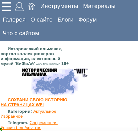
Инструменты
Материалы
Галерея
О сайте
Блоги
Форум
Что с сайтом
Исторический альманах,
портал коллекционеров
информации, электронный
музей 'ВиФиАй'
16+
work-flow-Initiative
СОХРАНИ СВОЮ ИСТОРИЮ
НА СТРАНИЦАХ WFI
Категории:
Актуальное
Избранное
Telegram:
Современная
Россия t.me/sov_ros